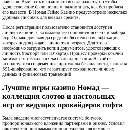
навыков. Выиграть в казино это всегда радость, но чтобы
удовлетворение было полным, важно знать, как без проблем
его вывести. В Номад Геймс Казино предусмотрено несколько
удобных способов для вывода средств.
После регистрации пользователю становится доступен
личный кабинет с возможностью пополнения счета и выбора
игр. Однако для вывода средств обязательна верификация,
которая подтверждает личность и возраст. Для этого
необходимо загрузить копии документов, удостоверяющих
личность (паспорт или ID-карта). Процесс проверки обычно
занимает от нескольких часов до одного дня. На сайте
используются современные протоколы безопасности, включая
SSL-шифрование, что гарантирует сохранность личных
данных и финансовых транзакций.
Лучшие игры казино Номад —
коллекция слотов и настольных
игр от ведущих провайдеров софта
Была введена многоступенчатая система бонусов,
пропорционального вложения партнерами в бизнес. Условия
партнерской программы индивидуальны для каждого