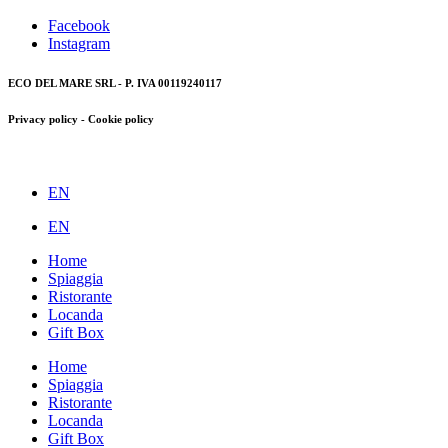
Facebook
Instagram
ECO DEL MARE SRL - P. IVA 00119240117
Privacy policy - Cookie policy
EN
EN
Home
Spiaggia
Ristorante
Locanda
Gift Box
Home
Spiaggia
Ristorante
Locanda
Gift Box