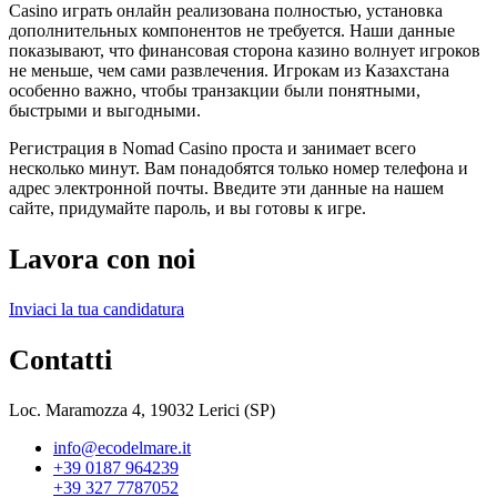
Casino играть онлайн реализована полностью, установка
дополнительных компонентов не требуется. Наши данные
показывают, что финансовая сторона казино волнует игроков
не меньше, чем сами развлечения. Игрокам из Казахстана
особенно важно, чтобы транзакции были понятными,
быстрыми и выгодными.
Регистрация в Nomad Casino проста и занимает всего
несколько минут. Вам понадобятся только номер телефона и
адрес электронной почты. Введите эти данные на нашем
сайте, придумайте пароль, и вы готовы к игре.
Lavora con noi
Inviaci la tua candidatura
Contatti
Loc. Maramozza 4, 19032 Lerici (SP)
info@ecodelmare.it
+39 0187 964239
+39 327 7787052