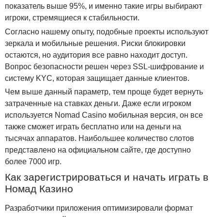
показатель выше 95%, и именно такие игры выбирают
игроки, стремящиеся к стабильности.
Согласно нашему опыту, подобные проекты используют
зеркала и мобильные решения. Риски блокировки
остаются, но аудитория все равно находит доступ.
Вопрос безопасности решен через SSL-шифрование и
систему KYC, которая защищает данные клиентов.
Чем выше данный параметр, тем проще будет вернуть
затраченные на ставках деньги. Даже если игроком
используется Nomad Casino мобильная версия, он все
также сможет играть бесплатно или на деньги на
тысячах аппаратов. Наибольшее количество слотов
представлено на официальном сайте, где доступно
более 7000 игр.
Как зарегистрироваться и начать играть в
Номад Казино
Разработчики приложения оптимизировали формат