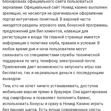
блокировках официального сайта пользоваться
зеркалами. Официальный сайт Номад казино выполнен
зрелищно, но несмотря на оригинальное оформление
портал интуитивно понятный. В верхней части
находятся разделы игрового зала, бонусной программы,
предложений для Вип клиентов, клавиши для
регистрации и входа. На главной странице имеется
информация о политике клуба, правила и условия. В
любое время дня и ночи пользователи могут
связывать со специалистами службы технической
поддержки по чату, телефону, электронной почте.
Приложение дает возможность запускать игры как
бесплатно, так и на реальные деньги с последующим
выводом.
Тем, кто не хочет ничего устанавливать, доступна
мобильная версия прямо в браузере. Она адаптирована
под смартфоны и позволяет пополнять баланс,
использовать бонусы и сразу в Номад Казино играть
без лишних шагов. Есть лучше современные слоты,