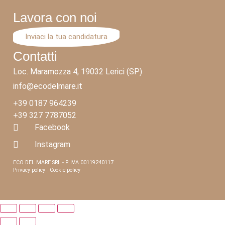
Lavora con noi
Inviaci la tua candidatura
Contatti
Loc. Maramozza 4, 19032 Lerici (SP)
info@ecodelmare.it
+39 0187 964239
+39 327 7787052
Facebook
Instagram
ECO DEL MARE SRL - P. IVA 00119240117
Privacy policy - Cookie policy