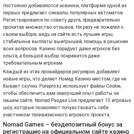
постоянно добавляются новинки, платформа одной из
первых предлагает сиквелы популярных автоматов.
Регистрировался по совету друга, предварительно
прочитав множество отзывов. Ни разу не пожалел о
своем выборе, ведь на сайте есть лучшие игры,
стабильные выплаты выигрышей, помощь в решении
всех вопросов. Казино порадует даже игроков без
опыта, а большой выбор понравится даже
требовательным игрокам.
Каждый из этих провайдеров регулярно добавляет
новые игры, что делает Номад Казино местом, где не
бывает скучно. Purepro.kz использует файлы Cookie,
чтобы обеспечить вам наилучший опыт работы на
нашем сайте. Nomad Раздел Live предлагает 13 игровых
шоу, которые позволяют почувствовать себя
участником телевизионного игрового проекта.
Nomad Games – бездепозитный бонус за
регистрацию на официальном сайте казино