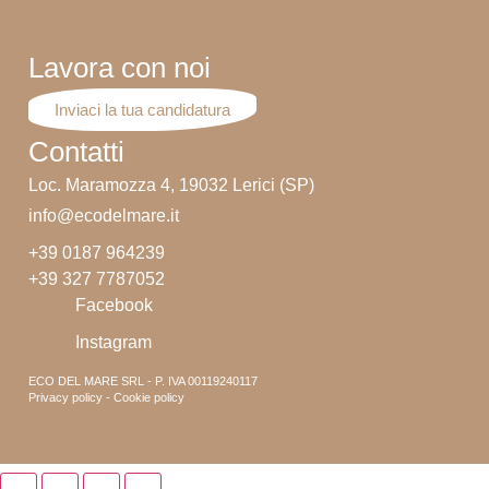
Lavora con noi
Inviaci la tua candidatura
Contatti
Loc. Maramozza 4, 19032 Lerici (SP)
info@ecodelmare.it
+39 0187 964239
+39 327 7787052
Facebook
Instagram
ECO DEL MARE SRL - P. IVA 00119240117
Privacy policy - Cookie policy