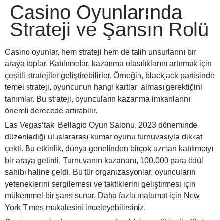
Casino Oyunlarında
win
1vin
4rabit
mostbet casino
pinup casino
мостбет казино играть
Strateji ve Şansın Rolü
Casino oyunlar, hem strateji hem de talih unsurlarını bir
araya toplar. Katılımcılar, kazanma olasılıklarını artırmak için
çeşitli stratejiler geliştirebilirler. Örneğin, blackjack partisinde
temel strateji, oyuncunun hangi kartları alması gerektiğini
tanımlar. Bu strateji, oyuncuların kazanma imkanlarını
önemli derecede artırabilir.
Las Vegas’taki Bellagio Oyun Salonu, 2023 döneminde
düzenlediği uluslararası kumar oyunu turnuvasıyla dikkat
çekti. Bu etkinlik, dünya genelinden birçok uzman katılımcıyı
bir araya getirdi. Turnuvanın kazananı, 100.000 para ödül
sahibi haline geldi. Bu tür organizasyonlar, oyuncuların
yeteneklerini sergilemesi ve taktiklerini geliştirmesi için
mükemmel bir şans sunar. Daha fazla malumat için
New
York Times
makalesini inceleyebilirsiniz.