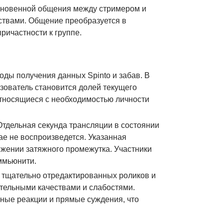
мгновенной общения между стримером и
вствами. Общение преобразуется в
ричастности к группе.
ды получения данных Spinto и забав. В
зователь становится долей текущего
тносящиеся с необходимостью личности
тдельная секунда трансляции в состоянии
ае не воспроизведется. Указанная
яжении затяжного промежутка. Участники
оммьюнити.
 тщательно отредактированных роликов и
тельными качествами и слабостями.
йные реакции и прямые суждения, что