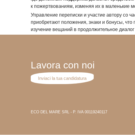
к пожертвованиям, изменяя их в маленькие м
Управление переписки и участие автору со ч
приобретают положения, знаки и бонусы, что
изучение вещаний в продолжительное диалог 
Lavora con noi
Inviaci la tua candidatura
ECO DEL MARE SRL - P. IVA 00119240117