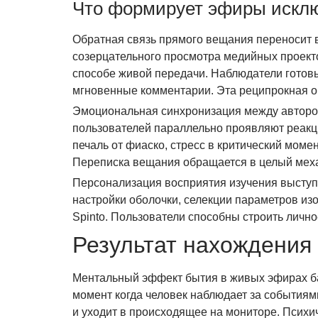
Что формирует эфиры искл
Обратная связь прямого вещания переносит 
созерцательного просмотра медийных проекто
способе живой передачи. Наблюдатели готовы
мгновенные комментарии. Эта реципрокная о
Эмоциональная синхронизация между автором
пользователей параллельно проявляют реакци
печаль от фиаско, стресс в критический мом
Переписка вещания обращается в целый механ
Персонализация восприятия изучения выступ
настройки оболочки, селекции параметров и
Spinto. Пользователи способны строить личн
Результат нахождения 
Ментальный эффект бытия в живых эфирах баз
момент когда человек наблюдает за событиям
и уходит в происходящее на мониторе. Психи