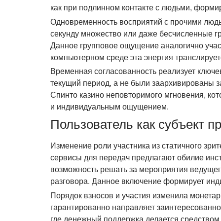
как при подлинном контакте с людьми, форми
Одновременность восприятий с прочими людьм
секунду множество или даже бесчисленные гр
Данное групповое ощущение аналогично участ
компьютерном среде эта энергия транслирует
Временная согласованность реализует ключе
текущий период, а не были заархивированы з
Спинто казино неповторимого мгновения, кот
и индивидуальным ощущением.
Пользователь как субъект п
Изменение роли участника из статичного зр
сервисы для передач предлагают обилие инс
возможность решать за мероприятия ведущего
разговора. Данное включение формирует инди
Порядок взносов и участия изменила монетар
гарантированно направляет заинтересованнос
где денежный поддержка делается средством