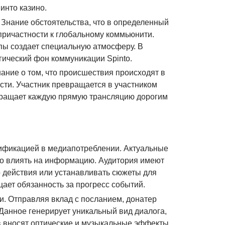
инто казино.
 Знание обстоятельства, что в определенный
причастности к глобальному коммьюнити.
лпы создает специальную атмосферу. В
гический фон коммуникации Spinto.
ние о том, что происшествия происходят в
сти. Участник превращается в участником
евращает каждую прямую трансляцию дорогим
дификацией в медиапотреблении. Актуальные
но влиять на информацию. Аудитория имеют
о действия или устанавливать сюжеты для
ает обязанность за прогресс событий.
и. Отправляя вклад с посланием, донатер
Данное генерирует уникальный вид диалога,
в вносят оптические и музыкальные эффекты