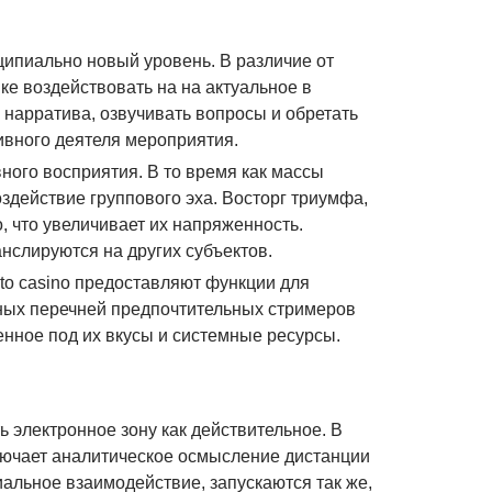
ипиально новый уровень. В различие от
е воздействовать на на актуальное в
 нарратива, озвучивать вопросы и обретать
вного деятеля мероприятия.
ого восприятия. В то время как массы
здействие группового эха. Восторг триумфа,
, что увеличивает их напряженность.
нслируются на других субъектов.
to casino предоставляют функции для
ьных перечней предпочтительных стримеров
енное под их вкусы и системные ресурсы.
 электронное зону как действительное. В
ключает аналитическое осмысление дистанции
альное взаимодействие, запускаются так же,