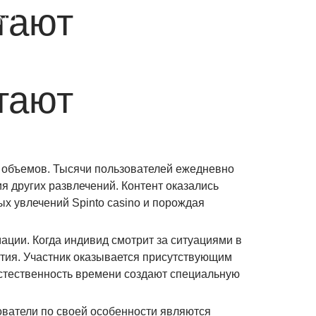
тают
N
тают
 объемов. Тысячи пользователей ежедневно
я других развлечений. Контент оказались
х увлечений Spinto casino и порождая
ции. Когда индивид смотрит за ситуациями в
тия. Участник оказывается присутствующим
естественность времени создают специальную
ователи по своей особенности являются