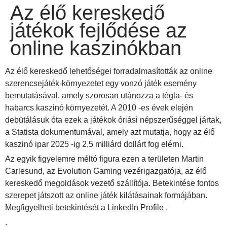
Az élő kereskedő
win
1vin
4rabit
mostbet casino
pinup casino
мостбет казино играть
játékok fejlődése az
online kaszinókban
Az élő kereskedő lehetőségei forradalmasították az online
szerencsejáték-környezetet egy vonzó játék esemény
bemutatásával, amely szorosan utánozza a tégla- és
habarcs kaszinó környezetét. A 2010 -es évek elején
debütálásuk óta ezek a játékok óriási népszerűséggel jártak,
a Statista dokumentumával, amely azt mutatja, hogy az élő
kaszinó ipar 2025 -ig 2,5 milliárd dollárt fog elérni.
Az egyik figyelemre méltó figura ezen a területen Martin
Carlesund, az Evolution Gaming vezérigazgatója, az élő
kereskedő megoldások vezető szállítója. Betekintése fontos
szerepet játszott az online játék kilátásainak formájában.
Megfigyelheti betekintését a
LinkedIn Profile
.
.