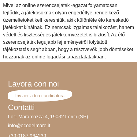
Mivel az online szerencsejáték -ágazat folyamatosan
fejlődik, a játékosoknak olyan engedéllyel rendelkező
üzemeltetőket kell keresniük, akik különféle élő kereskedő
játékokat kínálnak. Ez nemcsak izgalmas találkozást, hanem
védett és tisztességes játékkörnyezetet is biztosít. Az élő
szerencsejáték legújabb fejleményeiről folytatott
tájékoztatás segít abban, hogy a résztvevők jobb döntéseket
hozzanak az online fogadási tapasztalataikban.
Lavora con noi
Inviaci la tua candidatura
Contatti
Loc. Maramozza 4, 19032 Lerici (SP)
info@ecodelmare.it
+39 0187 964239