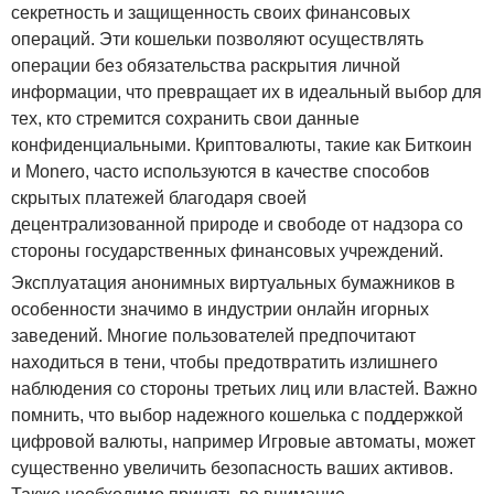
секретность и защищенность своих финансовых
операций. Эти кошельки позволяют осуществлять
операции без обязательства раскрытия личной
информации, что превращает их в идеальный выбор для
тех, кто стремится сохранить свои данные
конфиденциальными. Криптовалюты, такие как Биткоин
и Monero, часто используются в качестве способов
скрытых платежей благодаря своей
децентрализованной природе и свободе от надзора со
стороны государственных финансовых учреждений.
Эксплуатация анонимных виртуальных бумажников в
особенности значимо в индустрии онлайн игорных
заведений. Многие пользователей предпочитают
находиться в тени, чтобы предотвратить излишнего
наблюдения со стороны третьих лиц или властей. Важно
помнить, что выбор надежного кошелька с поддержкой
цифровой валюты, например Игровые автоматы, может
существенно увеличить безопасность ваших активов.