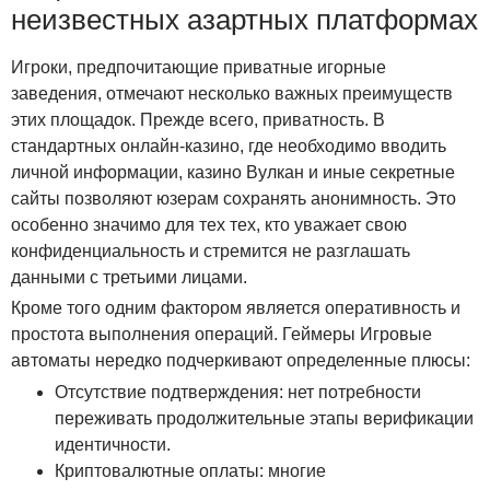
неизвестных азартных платформах
Игроки, предпочитающие приватные игорные
заведения, отмечают несколько важных преимуществ
этих площадок. Прежде всего, приватность. В
стандартных онлайн-казино, где необходимо вводить
личной информации, казино Вулкан и иные секретные
сайты позволяют юзерам сохранять анонимность. Это
особенно значимо для тех тех, кто уважает свою
конфиденциальность и стремится не разглашать
данными с третьими лицами.
Кроме того одним фактором является оперативность и
простота выполнения операций. Геймеры Игровые
автоматы нередко подчеркивают определенные плюсы:
Отсутствие подтверждения: нет потребности
переживать продолжительные этапы верификации
идентичности.
Криптовалютные оплаты: многие