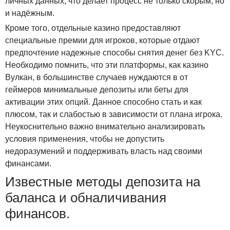
личных данных, что делает процесс не только скорым, но
и надёжным.
Кроме того, отдельные казино предоставляют
специальные премии для игроков, которые отдают
предпочтение надежные способы снятия денег без KYC.
Необходимо помнить, что эти платформы, как казино
Вулкан, в большинстве случаев нуждаются в от
геймеров минимальные депозиты или беты для
активации этих опций. Данное способно стать и как
плюсом, так и слабостью в зависимости от плана игрока.
Неукоснительно важно внимательно анализировать
условия применения, чтобы не допустить
недоразумений и поддерживать власть над своими
финансами.
Известные методы депозита на
баланса и обналичивания
финансов.