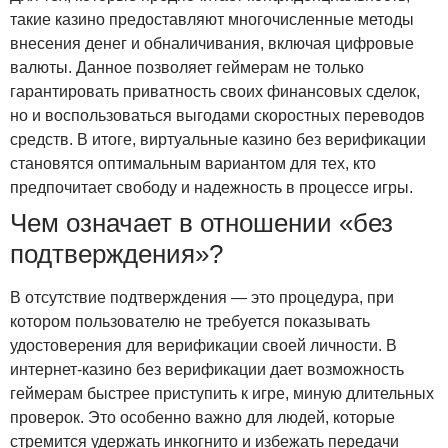
такие казино предоставляют многочисленные методы
внесения денег и обналичивания, включая цифровые
валюты. Данное позволяет геймерам не только
гарантировать приватность своих финансовых сделок,
но и воспользоваться выгодами скоростных переводов
средств. В итоге, виртуальные казино без верификации
становятся оптимальным вариантом для тех, кто
предпочитает свободу и надежность в процессе игры.
Чем означает в отношении «без
подтверждения»?
В отсутствие подтверждения — это процедура, при
котором пользователю не требуется показывать
удостоверения для верификации своей личности. В
интернет-казино без верификации дает возможность
геймерам быстрее приступить к игре, миную длительных
проверок. Это особенно важно для людей, которые
стремится удержать инкогнито и избежать передачи