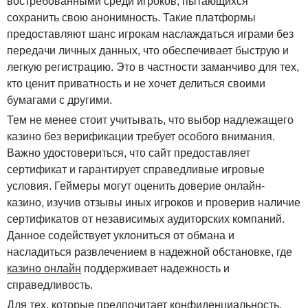
востребованными среди игроков, пытающихся
сохранить свою анонимность. Такие платформы
предоставляют шанс игрокам наслаждаться играми без
передачи личных данных, что обеспечивает быструю и
легкую регистрацию. Это в частности заманчиво для тех,
кто ценит приватность и не хочет делиться своими
бумагами с другими.
Тем не менее стоит учитывать, что выбор надлежащего
казино без верификации требует особого внимания.
Важно удостовериться, что сайт предоставляет
сертификат и гарантирует справедливые игровые
условия. Геймеры могут оценить доверие онлайн-
казино, изучив отзывы иных игроков и проверив наличие
сертификатов от независимых аудиторских компаний.
Данное содействует уклониться от обмана и
насладиться развлечением в надежной обстановке, где
казино онлайн
поддерживает надежность и
справедливость.
Для тех, которые предпочитает конфиденциальность,