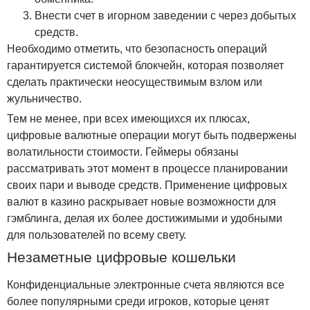
Внести счет в игорном заведении с через добытых
средств.
Необходимо отметить, что безопасность операций
гарантируется системой блокчейн, которая позволяет
сделать практически неосуществимым взлом или
жульничество.
Тем не менее, при всех имеющихся их плюсах,
цифровые валютные операции могут быть подвержены
волатильности стоимости. Геймеры обязаны
рассматривать этот момент в процессе планировании
своих пари и выводе средств. Применение цифровых
валют в казино раскрывает новые возможности для
гэмблинга, делая их более достижимыми и удобными
для пользователей по всему свету.
Незаметные цифровые кошельки
Конфиденциальные электронные счета являются все
более популярными среди игроков, которые ценят