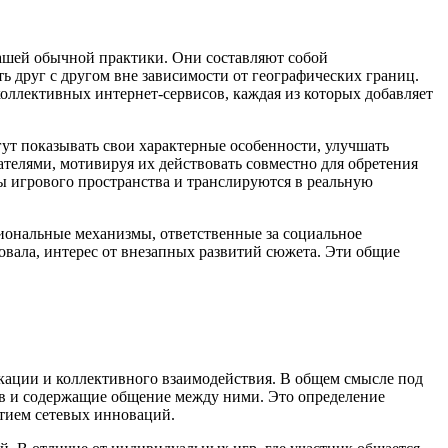
ашей обычной практики. Они составляют собой
 друг с другом вне зависимости от географических границ.
ллективных интернет-сервисов, каждая из которых добавляет
гут показывать свои характерные особенности, улучшать
телями, мотивируя их действовать совместно для обретения
ы игрового пространства и транслируются в реальную
иональные механизмы, ответственные за социальное
овала, интерес от внезапных развитий сюжета. Эти общие
кации и коллективного взаимодействия. В общем смысле под
ов и содержащие общение между ними. Это определение
итием сетевых инноваций.