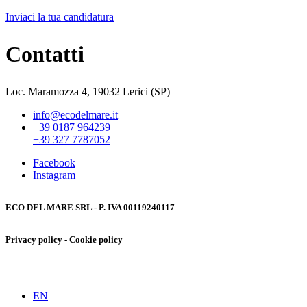
Inviaci la tua candidatura
Contatti
Loc. Maramozza 4, 19032 Lerici (SP)
info@ecodelmare.it
+39 0187 964239
+39 327 7787052
Facebook
Instagram
ECO DEL MARE SRL - P. IVA 00119240117
Privacy policy - Cookie policy
EN