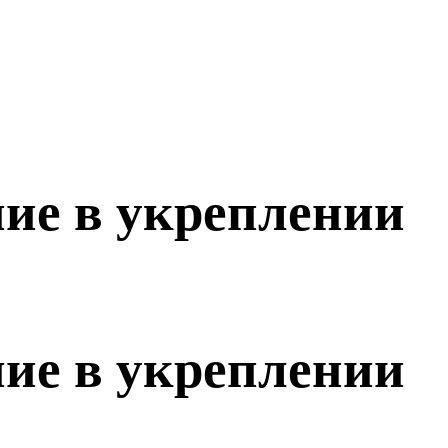
ние в укреплении
ние в укреплении