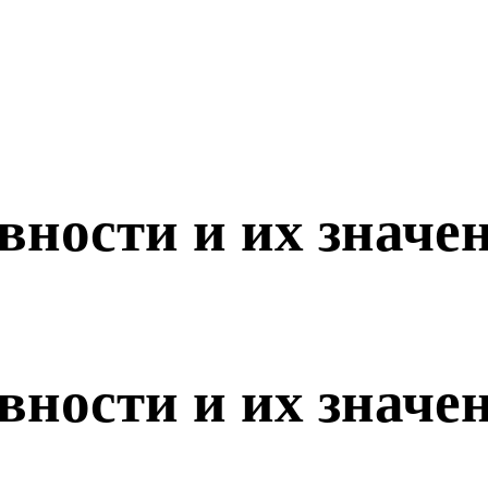
ности и их значе
ности и их значе