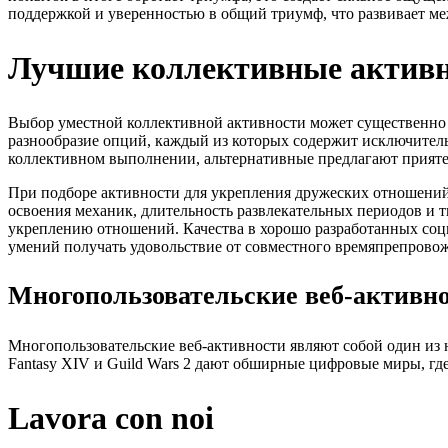
поддержкой и уверенностью в общий триумф, что развивает м
Лучшие коллективные активн
Выбор уместной коллективной активности может существенно 
разнообразие опций, каждый из которых содержит исключител
коллективном выполнении, альтернативные предлагают прияте
При подборе активности для укрепления дружеских отношений
освоения механик, длительность развлекательных периодов и ти
укреплению отношений. Качества в хорошо разработанных соц
умений получать удовольствие от совместного времяпрепрово
Многопользовательские веб-активн
Многопользовательские веб-активности являют собой один из на
Fantasy XIV и Guild Wars 2 дают обширные цифровые миры, где
Lavora con noi