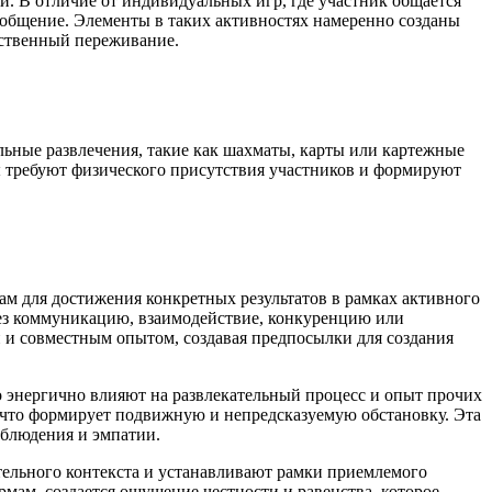
й. В отличие от индивидуальных игр, где участник общается
общение. Элементы в таких активностях намеренно созданы
ественный переживание.
ьные развлечения, такие как шахматы, карты или картежные
ы требуют физического присутствия участников и формируют
 для достижения конкретных результатов в рамках активного
рез коммуникацию, взаимодействие, конкуренцию или
и совместным опытом, создавая предпосылки для создания
 энергично влияют на развлекательный процесс и опыт прочих
, что формирует подвижную и непредсказуемую обстановку. Эта
аблюдения и эмпатии.
тельного контекста и устанавливают рамки приемлемого
мам, создается ощущение честности и равенства, которое