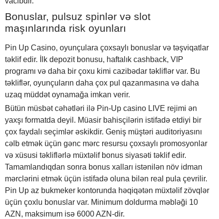
vacibdir.
Bonuslar, pulsuz spinlər və slot
maşınlarında risk oyunları
Pin Up Casino, oyunçulara çoxsaylı bonuslar və təşviqatlar
təklif edir. İlk depozit bonusu, haftalık cashback, VIP
programı və daha bir çoxu kimi cazibədar təkliflər var. Bu
təkliflər, oyunçuların daha çox pul qazanmasına və daha
uzaq müddət oynamağa imkan verir.
Bütün müsbət cəhətləri ilə Pin-Up casino LIVE rejimi ən
yaxşı formatda deyil. Müasir bahisçilərin istifadə etdiyi bir
çox faydalı seçimlər əskikdir. Geniş müştəri auditoriyasını
cəlb etmək üçün gənc mərc resursu çoxsaylı promosyonlar
və xüsusi təkliflərlə müxtəlif bonus siyasəti təklif edir.
Tamamlandıqdan sonra bonus xalları istənilən növ idman
mərclərini etmək üçün istifadə oluna bilən real pula çevrilir.
Pin Up az bukmeker kontorunda həqiqətən müxtəlif zövqlər
üçün çoxlu bonuslar var. Minimum doldurma məbləği 10
AZN, maksimum isə 6000 AZN-dir.