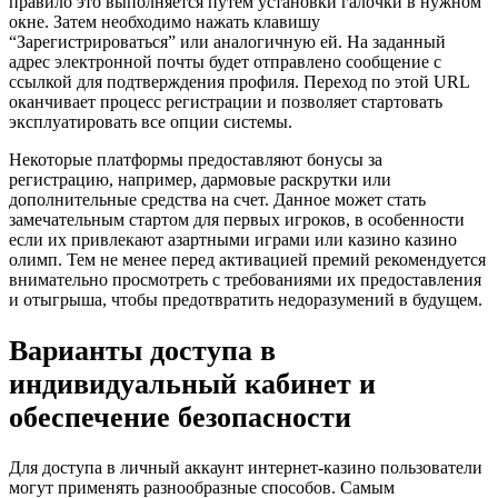
правило это выполняется путем установки галочки в нужном
окне. Затем необходимо нажать клавишу
“Зарегистрироваться” или аналогичную ей. На заданный
адрес электронной почты будет отправлено сообщение с
ссылкой для подтверждения профиля. Переход по этой URL
оканчивает процесс регистрации и позволяет стартовать
эксплуатировать все опции системы.
Некоторые платформы предоставляют бонусы за
регистрацию, например, дармовые раскрутки или
дополнительные средства на счет. Данное может стать
замечательным стартом для первых игроков, в особенности
если их привлекают азартными играми или казино казино
олимп. Тем не менее перед активацией премий рекомендуется
внимательно просмотреть с требованиями их предоставления
и отыгрыша, чтобы предотвратить недоразумений в будущем.
Варианты доступа в
индивидуальный кабинет и
обеспечение безопасности
Для доступа в личный аккаунт интернет-казино пользователи
могут применять разнообразные способов. Самым