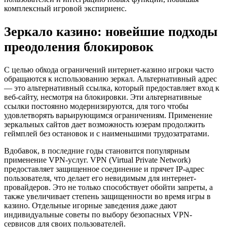
комплексный игровой экспириенс.
Зеркало казино: новейшие подходы
преодоления блокировок
С целью обхода ограничений интернет-казино игроки часто
обращаются к использованию зеркал. Альтернативный адрес
— это альтернативный ссылка, который предоставляет вход к
веб-сайту, несмотря на блокировки. Эти альтернативные
ссылки постоянно модернизируются, для того чтобы
удовлетворять варьирующимся ограничениям. Применение
зеркальных сайтов дает возможность юзерам продолжить
геймплей без остановок и с наименьшими трудозатратами.
Вдобавок, в последние годы становится популярным
применение VPN-услуг. VPN (Virtual Private Network)
предоставляет защищенное соединение и прячет IP-адрес
пользователя, что делает его невидимым для интернет-
провайдеров. Это не только способствует обойти запреты, а
также увеличивает степень защищенности во время игры в
казино. Отдельные игорные заведения даже дают
индивидуальные советы по выбору безопасных VPN-
сервисов для своих пользователей.