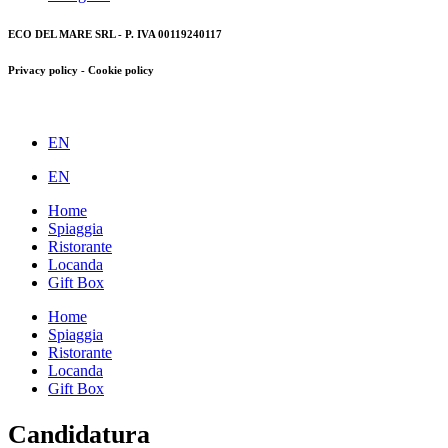
ECO DEL MARE SRL - P. IVA 00119240117
Privacy policy - Cookie policy
EN
EN
Home
Spiaggia
Ristorante
Locanda
Gift Box
Home
Spiaggia
Ristorante
Locanda
Gift Box
Candidatura