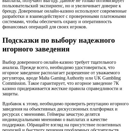
выплаты, получают выгоду. Данное не только оптимизирует
пользовательский экспириенс, но и увеличивает доверие к
бренду. Доверенные онлайн-казино используют современные
разработки и взаимодействуют с проверенными платежными
системами, чтобы обеспечить охрану и оперативность
финансовых операций для своих игроков.
Подсказки по выбору надежного
игорного заведения
Выбор доверенного онлайн-казино требует тщательного
анализа. Прежде всего, необходимо удостовериться, что
игорное заведение располагает разрешение от уважаемого
регулятора, вроде Malta Gaming Authority или UK Gambling
Commission. Такое гарантирует, что игорное заведение 7К
казино придерживается жесткие правила справедливости и
защиты.
Вдобавок к этому, необходимо проверить репутацию игорного
заведения на объективных дискуссионных платформах и
ресурсах с мнениями. Геймеры зачастую делятся
индивидуальными мнениями о выплатах и качестве
поддержки. Обращайте взгляд на присутствие позитивных
рецензий и быстроту решения проблемных обстоятельств.