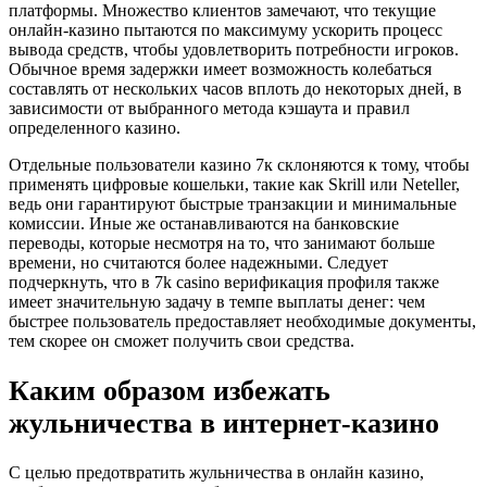
платформы. Множество клиентов замечают, что текущие
онлайн-казино пытаются по максимуму ускорить процесс
вывода средств, чтобы удовлетворить потребности игроков.
Обычное время задержки имеет возможность колебаться
составлять от нескольких часов вплоть до некоторых дней, в
зависимости от выбранного метода кэшаута и правил
определенного казино.
Отдельные пользователи казино 7к склоняются к тому, чтобы
применять цифровые кошельки, такие как Skrill или Neteller,
ведь они гарантируют быстрые транзакции и минимальные
комиссии. Иные же останавливаются на банковские
переводы, которые несмотря на то, что занимают больше
времени, но считаются более надежными. Следует
подчеркнуть, что в 7k casino верификация профиля также
имеет значительную задачу в темпе выплаты денег: чем
быстрее пользователь предоставляет необходимые документы,
тем скорее он сможет получить свои средства.
Каким образом избежать
жульничества в интернет-казино
С целью предотвратить жульничества в онлайн казино,