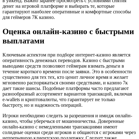
в уикенд. Важно заранее просмотреть с условиями снятия
денег на игровой платформе и выбирать те, которые
гарантируют наиболее оперативные и комфортные способы
для геймеров 7К казино.
Оценка онлайн-казино с быстрыми
выплатами
Ключевым аспектом при подборе интернет-казино является
оперативность денежных переводов. Казино с быстрыми
выводами средств позволяют геймерам взимать деньги в
течение короткого времени после заявки. Это в особенности
существенно для тех тех, кто ценит личное время и желает
мгновенно распоряжаться своими средствами, и казино 7к
дает такие шансы. Подобные платформы часто предлагают
разнообразный ассортимент вариантов транзакций, включая
e-wallets и криптовалюты, что гарантирует не только
быстроту, но и надежность операций.
Игроки необходимо следить за разрешения и имидж онлайн-
казино, чтобы уберечься от мошенничества. Доверенные
онлайн-казино с немедленными транзакциями имеют
солидные оценки среди игроков и общаются с игроками через
непрерывную клиентскую поддержку. Следует также