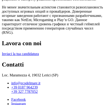
Не менее значительным аспектом становится разноплановость
доступных игровых опций и провайдеров. Доверенные
игорные заведения работают с признанными разработчиками,
такими как NetEnt, Microgaming и Play’n GO. Данное
гарантирует отличное уровень графики и честный геймплей
посредством применению генераторов случайных чисел
(RNG).
Lavora con noi
Inviaci la tua candidatura
Contatti
Loc. Maramozza 4, 19032 Lerici (SP)
info@ecodelmare.it
+39 0187 964239
+39 327 7787052
Facebook
Instagram