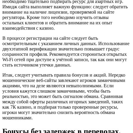
необходимо тщательно подбирать ресурс для азартных игр.
Имидж сайта выполняет важную функцию: следует обратить
внимание на наличие лицензии, проверяемой на сайте
регулятора. Кроме того необходимо изучить отзывы
остальных клиентов и обратить внимание на их опыт
взаимодействия с казино.
В процессе регистрации на сайте следует быть
осмотрительным с указанием личных данных. Использование
двухэтапной верификации значительно повышает градус
сохранности профиля. Рекомендуется сторониться открытых
Wi-Fi сетей при доступе к учётной записи, так как они могут
стать источником утечки данных.
Итак, следует учитывать правила бонусов и акций. Нередко
мошеннические веб-сайты завлекают игроков заманчивыми
акциями, что на деле являются невыполнимыми. Если
условия кажутся слишком заманчивыми, чтобы быть
реальностью, это может быть сигналом обмана. Сравнивая
между собой оферты различных игорных заведений, таких
как 7К казино, и подбирая только проверенные ресурсы,
игроки могут значительно снизить вероятность обмана
мошенниками.
Бонусы без задержек в переводах.