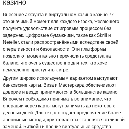
казино
Внесение аккаунта в виртуальном казино казино 7к —
это значимый момент для каждого игрока, желающего
получить удовольствие от игровым процессом без
задержек. Цифровые бумажники, такие как Skrill и
Neteller, стали распространёнными вследствие своей
оперативности и безопасности. Эти платформы
позволяют моментально перечислять средства на
баланс, что очень существенно для тех, кто хочет
немедленно приступить к игре.
Другим широко используемым вариантом выступают
банковские карты. Виза и Мастеркард обеспечивают
доверие и везде принимаются в большинстве казино.
Впрочем необходимо принимать во внимание, что
операции через карты могут занимать до некоторых
деловых дней. Для тех, кто отдает предпочтение более
анонимные методы, криптовалюты становятся отличной
заменой. Биткойн и прочие виртуальные средства