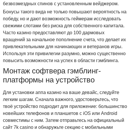
безвозмездных спинов с установленным вейджером.
Бонусы такого вида не только повышают вероятность на
победу, но и дают возможность геймерам исследовать
свежими слотами без риска для собственного капитала.
Часто казино предоставляют до 100 дармовых
вращений за начальное пополнение счета, что делает их
привлекательными для начинающих и ветеранов игры.
Используя эти привилегии разумно, можно существенно
повысить возможности на успех в области гэмблинга.
Монтаж софтвера гэмблинг-
платформы на устройство
Для установки аппа казино на ваше девайс, следуйте
легким шагам. Сначала важного, удостоверьтесь, что
твоё устройство подходит для приложение: большинство
новейших телефонов и планшетов с iOS или Android
совместимы с ним. Затем отправьтесь на официальный
сайт 7k casino и обнаружьте секцию с мобильными