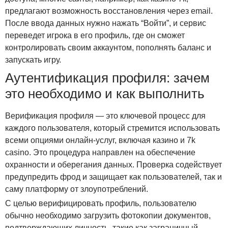
предлагают возможность восстановления через email.
После ввода данных нужно нажать “Войти”, и сервис
переведет игрока в его профиль, где он сможет
контролировать своим аккаунтом, пополнять баланс и
запускать игру.
Аутентификация профиля: зачем
это необходимо и как выполнить
Верификация профиля — это ключевой процесс для
каждого пользователя, который стремится использовать
всеми опциями онлайн-услуг, включая казино и 7k
casino. Это процедура направлен на обеспечение
охранности и оберегания данных. Проверка содействует
предупредить фрод и защищает как пользователей, так и
саму платформу от злоупотреблений.
С целью верифицировать профиль, пользователю
обычно необходимо загрузить фотокопии документов,
подтверждающих личность, такие как заграничный