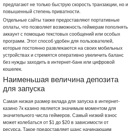
предлагают не только быструю скорость транзакции, но и
повышенный степень приватности.
Отдельные сайты также предоставляют портативные
оплаты, что позволяет возможность геймерам пополнять
аккаунт с помощью текстовых сообщений или особых
программ. Этот способ удобен для пользователей,
которые постоянно развлекаются на своих мобильных
устройствах и стремятся оперативно увеличить баланс
без нужды заходить в интернет-банк или цифровой
кошелек.
Наименьшая величина депозита
для запуска
Самая низкая размер вклада для запуска в интернет-
казино 7к казино является значимым моментом для
значительного числа геймеров. Самый низкий взнос
может колебаться от $1 до $20 в зависимости от
ресурса. Такое предоставляет шанс начинающим