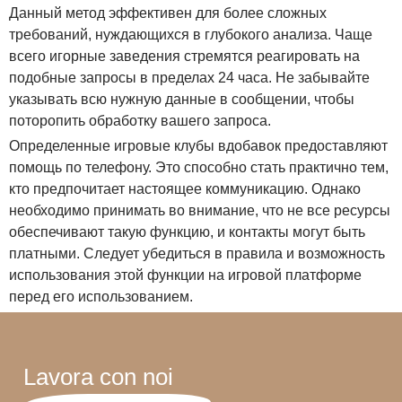
Данный метод эффективен для более сложных
требований, нуждающихся в глубокого анализа. Чаще
всего игорные заведения стремятся реагировать на
подобные запросы в пределах 24 часа. Не забывайте
указывать всю нужную данные в сообщении, чтобы
поторопить обработку вашего запроса.
Определенные игровые клубы вдобавок предоставляют
помощь по телефону. Это способно стать практично тем,
кто предпочитает настоящее коммуникацию. Однако
необходимо принимать во внимание, что не все ресурсы
обеспечивают такую функцию, и контакты могут быть
платными. Следует убедиться в правила и возможность
использования этой функции на игровой платформе
перед его использованием.
Lavora con noi