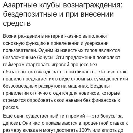
Азартные клубы вознаграждения:
бездепозитные и при внесении
средств
Вознаграждения в интернет-казино выполняют
основную функцию в привлечении и удержании
пользователей. Одним из известных типов являются
безвложенные бонусы. Эти предложения позволяют
геймерам стартовать игровой процесс без
обязательства вкладывать свои финансы. 7k casino как
правило предлагает их в виде скромных сумм денег или
безвозмездных раскруток на машинах. Бездепы
привилегии отлично сгодятся для новичков, которые
стремятся опробовать свои навыки без финансовых
рисков.
Ещё один существенный тип премий — это бонусы за
депозит. Они часто показываются в процентной ставке к
размеру вклада и могут достигать 100% или вплоть до