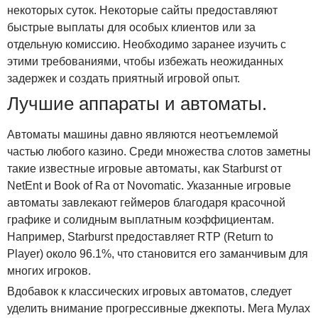
некоторых суток. Некоторые сайты предоставляют
быстрые выплаты для особых клиентов или за
отдельную комиссию. Необходимо заранее изучить с
этими требованиями, чтобы избежать неожиданных
задержек и создать приятный игровой опыт.
Лучшие аппараты и автоматы.
Автоматы машины давно являются неотъемлемой
частью любого казино. Среди множества слотов заметны
такие известные игровые автоматы, как Starburst от
NetEnt и Book of Ra от Novomatic. Указанные игровые
автоматы завлекают геймеров благодаря красочной
графике и солидным выплатным коэффициентам.
Например, Starburst предоставляет RTP (Return to
Player) около 96.1%, что становится его заманчивым для
многих игроков.
Вдобавок к классических игровых автоматов, следует
уделить внимание прогрессивные джекпоты. Мега Мулах