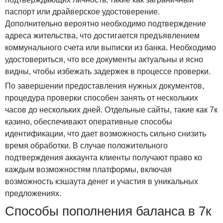
паспорт или драйверское удостоверение.
Дополнительно вероятно необходимо подтверждение
адреса жительства, что достигается предъявлением
коммунального счета или выписки из банка. Необходимо
удостовериться, что все документы актуальны и ясно
видны, чтобы избежать задержек в процессе проверки.
По завершении предоставления нужных документов,
процедура проверки способен занять от нескольких
часов до нескольких дней. Отдельные сайты, такие как 7к
казино, обеспечивают оперативные способы
идентификации, что дает возможность сильно снизить
время обработки. В случае положительного
подтверждения аккаунта клиенты получают право ко
каждым возможностям платформы, включая
возможность кэшаута денег и участия в уникальных
предложениях.
Способы пополнения баланса в 7к