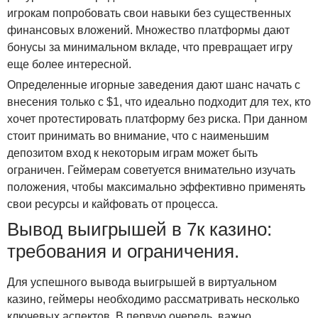
игрокам попробовать свои навыки без существенных
финансовых вложений. Множество платформы дают
бонусы за минимальном вкладе, что превращает игру
еще более интересной.
Определенные игорные заведения дают шанс начать с
внесения только с $1, что идеально подходит для тех, кто
хочет протестировать платформу без риска. При данном
стоит принимать во внимание, что с наименьшим
депозитом вход к некоторым играм может быть
ограничен. Геймерам советуется внимательно изучать
положения, чтобы максимально эффективно применять
свои ресурсы и кайфовать от процесса.
Вывод выигрышей в 7к казино:
требования и ограничения.
Для успешного вывода выигрышей в виртуальном
казино, геймеры необходимо рассматривать несколько
ключевых аспектов. В первую очередь, важно