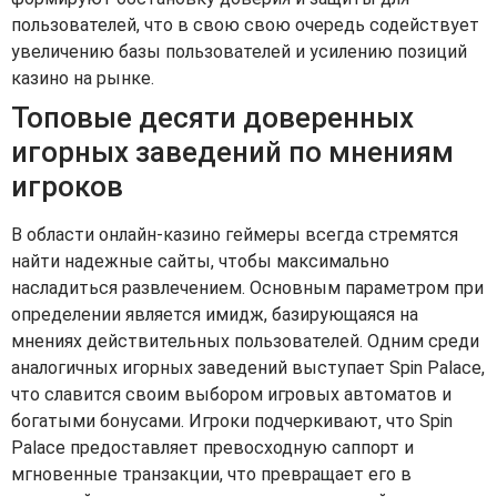
пользователей, что в свою свою очередь содействует
увеличению базы пользователей и усилению позиций
казино на рынке.
Топовые десяти доверенных
игорных заведений по мнениям
игроков
В области онлайн-казино геймеры всегда стремятся
найти надежные сайты, чтобы максимально
насладиться развлечением. Основным параметром при
определении является имидж, базирующаяся на
мнениях действительных пользователей. Одним среди
аналогичных игорных заведений выступает Spin Palace,
что славится своим выбором игровых автоматов и
богатыми бонусами. Игроки подчеркивают, что Spin
Palace предоставляет превосходную саппорт и
мгновенные транзакции, что превращает его в