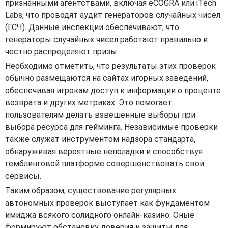
признанными агентствами, включая eCOGRA или iTech
Labs, что проводят аудит генераторов случайных чисел
(ГСЧ). Данные инспекции обеспечивают, что
генераторы случайных чисел работают правильно и
честно распределяют призы.
Необходимо отметить, что результаты этих проверок
обычно размещаются на сайтах игорных заведений,
обеспечивая игрокам доступ к информации о проценте
возврата и других метриках. Это помогает
пользователям делать взвешенные выборы при
выбора ресурса для гейминга. Независимые проверки
также служат инструментом надзора стандарта,
обнаруживая вероятные неполадки и способствуя
гемблинговой платформе совершенствовать свои
сервисы.
Таким образом, существование регулярных
автономных проверок выступает как фундаментом
имиджа всякого солидного онлайн-казино. Оные
формируют обстановку доверия и защиты для