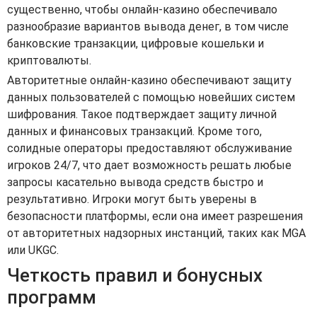
существенно, чтобы онлайн-казино обеспечивало
разнообразие вариантов вывода денег, в том числе
банковские транзакции, цифровые кошельки и
криптовалюты.
Авторитетные онлайн-казино обеспечивают защиту
данных пользователей с помощью новейших систем
шифрования. Такое подтверждает защиту личной
данных и финансовых транзакций. Кроме того,
солидные операторы предоставляют обслуживание
игроков 24/7, что дает возможность решать любые
запросы касательно вывода средств быстро и
результативно. Игроки могут быть уверены в
безопасности платформы, если она имеет разрешения
от авторитетных надзорных инстанций, таких как MGA
или UKGC.
Четкость правил и бонусных
программ