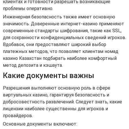
клиентах и готовности разрешать возникающие
проблемы оперативно.
Инженерная безопасность также имеет основную
значимость. Доверенные интернет-казино применяют
современные стандарты шифрования, такие как SSL,
для сохранности конфиденциальных сведений игроков.
Вдобавок, они предоставляют широкий выбор
платежных методов, что позволяет клиентам номад
казино Казахстан подбирать наиболее комфортный
метод депозита и кэшаута.
Какие документы важны
Разрешения выполняют основную роль в сфере
виртуальных казино, гарантируя безопасность и
добросовестность развлечений. Следует знать, какие
лицензии наиболее существенны для игроков и
провайдеров.
Основные документы включают: