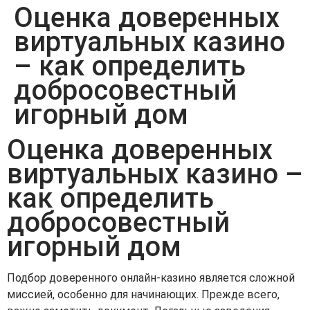
Оценка доверенных
win
1vin
4rabit
mostbet casino
pinup casino
мостбет казино играть
виртуальных казино
– как определить
добросовестный
игорный дом
Оценка доверенных
виртуальных казино –
как определить
добросовестный
игорный дом
Подбор доверенного онлайн-казино является сложной
миссией, особенно для начинающих. Прежде всего,