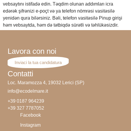
vebsaytını istifadə edin. Təqdim olunan addımları icra
edərək şifrənizi e-poçt və ya telefon nömrəsi vasitəsilə
yenidən qura bilərsiniz. Bəli, telefon vasitəsilə Pinup girişi
həm vebsaytda, həm də tətbiqdə sürətli və təhlükəsizdir.
Lavora con noi
Inviaci la tua candidatura
Contatti
Loc. Maramozza 4, 19032 Lerici (SP)
info@ecodelmare.it
+39 0187 964239
+39 327 7787052
Facebook
Instagram