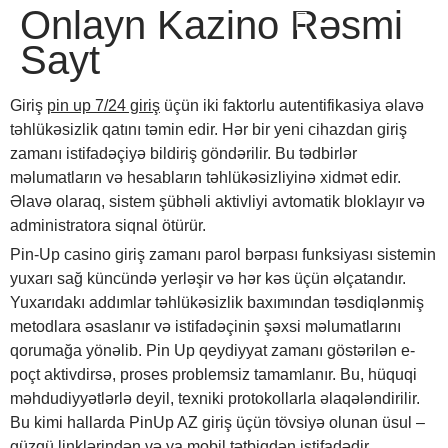
Onlayn Kazino Rəsmi
win
1vin
4rabit
mostbet casino
pinup casino
мостбет казино играть
Sayt
Giriş
pin up 7/24 giriş
üçün iki faktorlu autentifikasiya əlavə
təhlükəsizlik qatını təmin edir. Hər bir yeni cihazdan giriş
zamanı istifadəçiyə bildiriş göndərilir. Bu tədbirlər
məlumatların və hesabların təhlükəsizliyinə xidmət edir.
Əlavə olaraq, sistem şübhəli aktivliyi avtomatik bloklayır və
administratora siqnal ötürür.
Pin-Up casino giriş zamanı parol bərpası funksiyası sistemin
yuxarı sağ küncündə yerləşir və hər kəs üçün əlçatandır.
Yuxarıdakı addımlar təhlükəsizlik baxımından təsdiqlənmiş
metodlara əsaslanır və istifadəçinin şəxsi məlumatlarını
qorumağa yönəlib. Pin Up qeydiyyat zamanı göstərilən e-
poçt aktivdirsə, proses problemsiz tamamlanır. Bu, hüquqi
məhdudiyyətlərlə deyil, texniki protokollarla əlaqələndirilir.
Bu kimi hallarda PinUp AZ giriş üçün tövsiyə olunan üsul –
güzgü linklərindən və ya mobil tətbiqdən istifadədir.