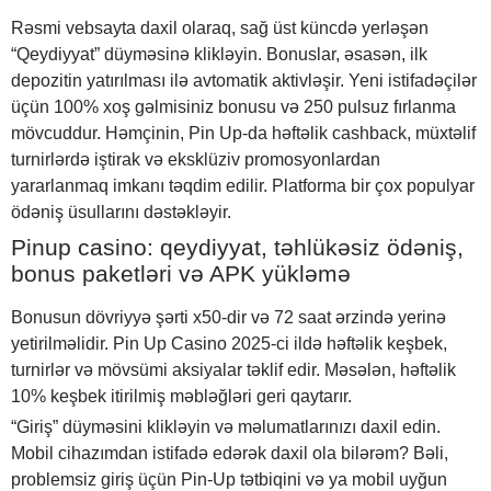
Rəsmi vebsayta daxil olaraq, sağ üst küncdə yerləşən
“Qeydiyyat” düyməsinə klikləyin. Bonuslar, əsasən, ilk
depozitin yatırılması ilə avtomatik aktivləşir. Yeni istifadəçilər
üçün 100% xoş gəlmisiniz bonusu və 250 pulsuz fırlanma
mövcuddur. Həmçinin, Pin Up-da həftəlik cashback, müxtəlif
turnirlərdə iştirak və eksklüziv promosyonlardan
yararlanmaq imkanı təqdim edilir. Platforma bir çox populyar
ödəniş üsullarını dəstəkləyir.
Pinup casino: qeydiyyat, təhlükəsiz ödəniş,
bonus paketləri və APK yükləmə
Bonusun dövriyyə şərti x50-dir və 72 saat ərzində yerinə
yetirilməlidir. Pin Up Casino 2025-ci ildə həftəlik keşbek,
turnirlər və mövsümi aksiyalar təklif edir. Məsələn, həftəlik
10% keşbek itirilmiş məbləğləri geri qaytarır.
“Giriş” düyməsini klikləyin və məlumatlarınızı daxil edin.
Mobil cihazımdan istifadə edərək daxil ola bilərəm? Bəli,
problemsiz giriş üçün Pin-Up tətbiqini və ya mobil uyğun