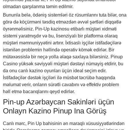
olmadan qarşılanma təmin edilmir.
Bununla belə, ödəniş sistemləri öz rüsumlarını tuta bilər, ona
görə də köçürməni təsdiq etməzdən əvvəl şərtləri diqqətlə
öyrənməlisiniz. Pin-Up kazinosu etibarlı müştəri xidməti
sistemi yaratmışdır və bu, lisenziyalı bir platforma olaraq
müştəri məmnuniyyətini artırır. İxtisaslı işçilər istifadəçilərə
istənilən problemin həllində operativ kömək edirlər. Bir
mütəxəssislə bir neçə yolla əlaqə saxlaya bilərsiniz. Pinup
Casino yüksək səviyyəli müştəri dəstəyi nümayiş etdirir, bu
da onu canlı kazino oyunları üçün ideal seçim edir.
İstifadəçilər dəstək işçiləri ilə müsbət təcrübə haqqında
məlumat verir, onların sürətli cavabını və effektiv problem
həll etmə bacarıqlarını qeyd edirlər.
Pin-up Azərbaycan Sakinləri üçün
Onlayn Kazino Pinup Ina Görüş
Canlı mərc, Pin Up bahisinin ən maraqlı xüsusiyyətlərindən