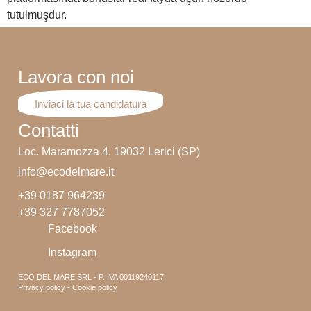
tutulmuşdur.
Lavora con noi
Inviaci la tua candidatura
Contatti
Loc. Maramozza 4, 19032 Lerici (SP)
info@ecodelmare.it
+39 0187 964239
+39 327 7787052
Facebook
Instagram
ECO DEL MARE SRL - P. IVA 00119240117
Privacy policy - Cookie policy