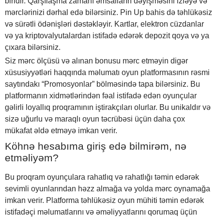
biridir. Qarşılaşma zamanı əmsalların dəyişməsini izləyə və
mərclərinizi dərhal edə bilərsiniz. Pin Up bahis də təhlükəsiz
və sürətli ödənişləri dəstəkləyir. Kartlar, elektron cüzdanlar
və ya kriptovalyutalardan istifadə edərək depozit qoya və ya
çıxara bilərsiniz.
Siz mərc ölçüsü və alınan bonusu mərc etməyin digər
xüsusiyyətləri haqqında məlumatı oyun platformasının rəsmi
saytındakı “Promosyonlar” bölməsində tapa bilərsiniz. Bu
platformanın xidmətlərindən fəal istifadə edən oyunçular
gəlirli loyallıq proqramının iştirakçıları olurlar. Bu unikaldır və
sizə uğurlu və maraqlı oyun təcrübəsi üçün daha çox
mükafat əldə etməyə imkan verir.
Köhnə hesabıma giriş edə bilmirəm, nə
etməliyəm?
Bu proqram oyunçulara rahatlıq və rahatlığı təmin edərək
sevimli oyunlarından həzz almağa və yolda mərc oynamağa
imkan verir. Platforma təhlükəsiz oyun mühiti təmin edərək
istifadəçi məlumatlarını və əməliyyatlarını qorumaq üçün