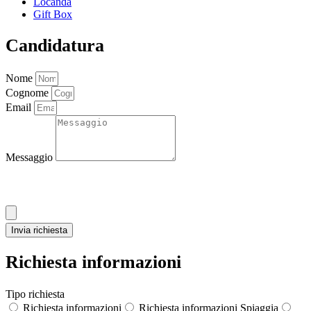
Locanda
Gift Box
Candidatura
Nome
Cognome
Email
Messaggio
Allega CV
Invia richiesta
Richiesta informazioni
Tipo richiesta
Richiesta informazioni
Richiesta informazioni Spiaggia