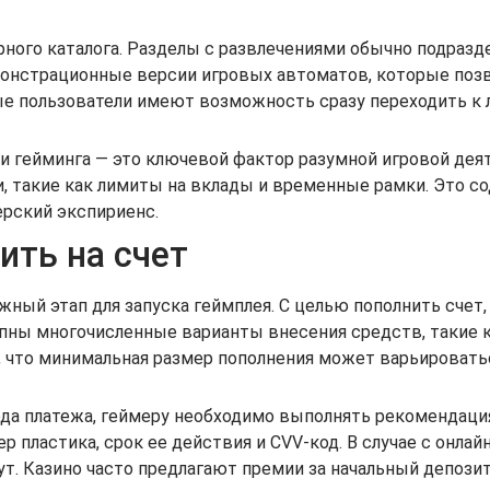
ого каталога. Разделы с развлечениями обычно подразде
монстрационные версии игровых автоматов, которые позв
ные пользователи имеют возможность сразу переходить
и гейминга — это ключевой фактор разумной игровой дея
, такие как лимиты на вклады и временные рамки. Это 
рский экспириенс.
ить на счет
жный этап для запуска геймплея. С целью пополнить счет, 
упны многочисленные варианты внесения средств, такие
 что минимальная размер пополнения может варьировать
а платежа, геймеру необходимо выполнять рекомендациям
пластика, срок ее действия и CVV-код. В случае с онлайн б
т. Казино часто предлагают премии за начальный депози