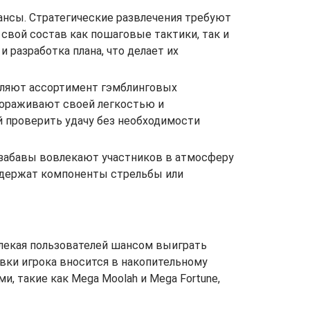
ансы. Стратегические развлечения требуют
свой состав как пошаговые тактики, так и
разработка плана, что делает их
вляют ассортимент гэмблинговых
авораживают своей легкостью и
 проверить удачу без необходимости
 забавы вовлекают участников в атмосферу
содержат компоненты стрельбы или
влекая пользователей шансом выиграть
вки игрока вносится в накопительному
, такие как Mega Moolah и Mega Fortune,