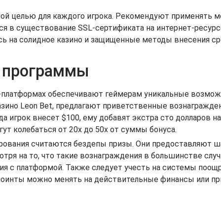
ой целью для каждого игрока. Рекомендуют применять м
ся в существование SSL-сертификата на интернет-ресурс
сь на солидное казино и защищенные методы внесения сре
 программы
-платформах обеспечивают геймерам уникальные возмож
зино Leon Bet, предлагают приветственные вознагражде
гда игрок внесет $100, ему добавят экстра сто долларов н
гут колебаться от 20x до 50x от суммы бонуса.
ования считаются бездепы призы. Они предоставляют ш
тря на то, что такие вознаграждения в большинстве случ
ия с платформой. Также следует учесть на системы поощ
 поинты можно менять на действительные финансы или п