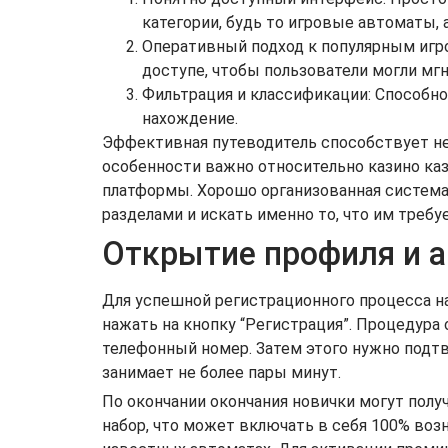
категории, будь то игровые автоматы, 
Оперативный подход к популярным иг
доступе, чтобы пользователи могли мгн
Фильтрация и классификации: Способно
нахождение.
Эффективная путеводитель способствует не 
особенности важно относительно казино каз
платформы. Хорошо организованная система
разделами и искать именно то, что им требу
Открытие профиля и а
Для успешной регистрационного процесса на
нажать на кнопку “Регистрация”. Процедура 
телефонный номер. Затем этого нужно подтве
занимает не более пары минут.
По окончании окончания новички могут полу
набор, что может включать в себя 100% воз