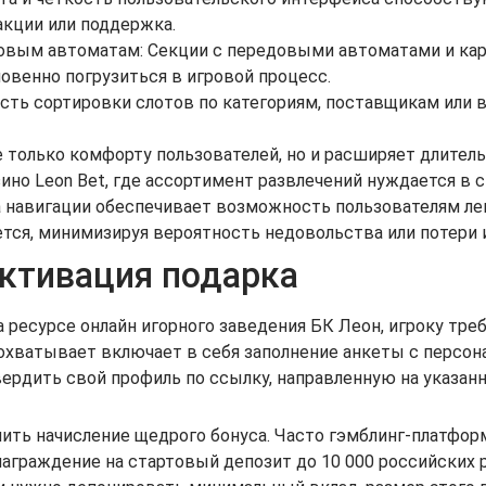
акции или поддержка.
ровым автоматам: Секции с передовыми автоматами и ка
овенно погрузиться в игровой процесс.
сть сортировки слотов по категориям, поставщикам или 
только комфорту пользователей, но и расширяет длитель
ино Leon Bet, где ассортимент развлечений нуждается в 
 навигации обеспечивает возможность пользователям л
ется, минимизируя вероятность недовольства или потери 
ктивация подарка
 ресурсе онлайн игорного заведения БК Леон, игроку тре
охватывает включает в себя заполнение анкеты с персона
рдить свой профиль по ссылку, направленную на указанны
чить начисление щедрого бонуса. Часто гэмблинг-платфо
награждение на стартовый депозит до 10 000 российских