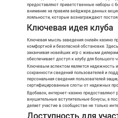
предоставляют приветственные наборы с б
внимание на правила вейджера данных акци
лояльности, которые вознаграждают постоя
Ключевая идея клуба
Ключевая мысль заведения онлайн казино пр
комфортной и безопасной обстановке. Здесь
заканчивая новейших игр с живыми дилерам
обеспечивает доступ к клубу для большого ч
Ключевым аспектом является надежность и 
сохранности сведений пользователей и под
персональная сведения пользователей защищ
сертифицированные слоты от надежных прова
Вдобавок, интернет-казино предоставляют 
внушительные вступительные бонусы, а пос
делает участие в сообществе не только инт
Доступность для учас