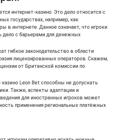
ся интернет-казино. Это дело относится с
ых государствах, например, как
 в интернете. Данное означает, что игроки
ь дело с барьерами для денежных
ат гибкое законодательство в области
разия лицензированных операторов. Скажем,
ицензии от Британской комиссии по
 казино Leon Bet способны не допускать
ики. Также, аспекты адаптации и
аведения для иностранных игроков может
ожность применения региональных платёжных
уют игрокам оперативно искать нужные