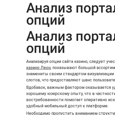
Анализ порта
опций
Анализ порта
опций
Анализируя опции сайта казино, следует уч
казино Леон
, показывают большой ассортиме
знамениты своим стандартом визуализации
слотов, что предоставляют шанс пользоват
Вдобавок, важным фактором оказывается уд
хорошему юзерскому опыту, что в частности
востребованности помогает оперативно иск
удобный мобильный доступ к платформе.
Необходимо пропустить вниманием структур