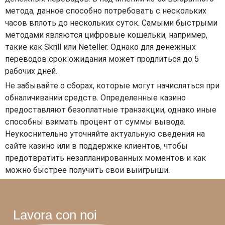
метода, данное способно потребовать с нескольких
часов вплоть до нескольких суток. Самыми быстрыми
методами являются цифровые кошельки, например,
такие как Skrill или Neteller. Однако для денежных
переводов срок ожидания может продлиться до 5
рабочих дней.
Не забывайте о сборах, которые могут начисляться при
обналичивании средств. Определенные казино
предоставляют безоплатные транзакции, однако иные
способны взимать процент от суммы вывода.
Неукоснительно уточняйте актуальную сведения на
сайте казино или в поддержке клиентов, чтобы
предотвратить незапланированных моментов и как
можно быстрее получить свои выигрыши.
Lavora con noi