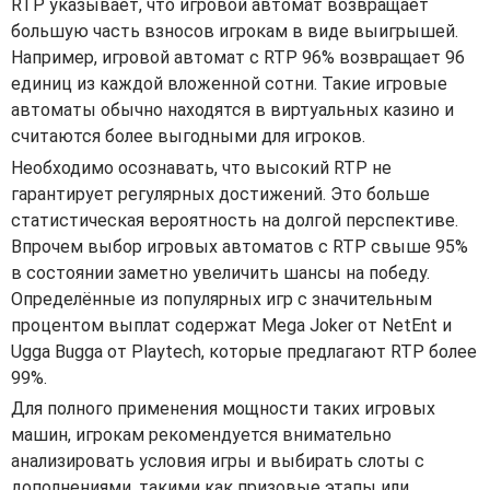
RTP указывает, что игровой автомат возвращает
большую часть взносов игрокам в виде выигрышей.
Например, игровой автомат с RTP 96% возвращает 96
единиц из каждой вложенной сотни. Такие игровые
автоматы обычно находятся в виртуальных казино и
считаются более выгодными для игроков.
Необходимо осознавать, что высокий RTP не
гарантирует регулярных достижений. Это больше
статистическая вероятность на долгой перспективе.
Впрочем выбор игровых автоматов с RTP свыше 95%
в состоянии заметно увеличить шансы на победу.
Определённые из популярных игр с значительным
процентом выплат содержат Mega Joker от NetEnt и
Ugga Bugga от Playtech, которые предлагают RTP более
99%.
Для полного применения мощности таких игровых
машин, игрокам рекомендуется внимательно
анализировать условия игры и выбирать слоты с
дополнениями, такими как призовые этапы или