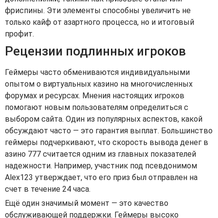
фриспины. Эти элементы способны увеличить не
только кайф от азартного процесса, но и итоговый
профит.
Рецензии подлинных игроков
Геймеры часто обмениваются индивидуальными
опытом о виртуальных казино на многочисленных
форумах и ресурсах. Мнения настоящих игроков
помогают новым пользователям определиться с
выбором сайта. Один из популярных аспектов, какой
обсуждают часто — это гарантия выплат. Большинство
геймеры подчеркивают, что скорость вывода денег в
азино 777 считается одним из главных показателей
надежности. Например, участник под псевдонимом
Alex123 утверждает, что его приз был отправлен на
счет в течение 24 часа.
Ещё один значимый момент — это качество
обслуживающей поддержки. Геймеры высоко