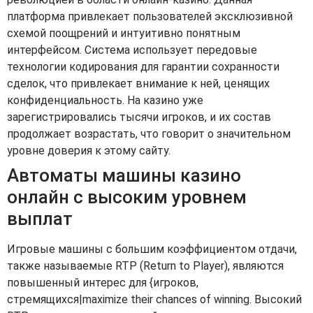
платформа привлекает пользователей эксклюзивной
схемой поощрений и интуитивно понятным
интерфейсом. Система использует передовые
технологии кодирования для гарантии сохранности
сделок, что привлекает внимание к ней, ценящих
конфиденциальность. На казино уже
зарегистрировались тысячи игроков, и их состав
продолжает возрастать, что говорит о значительном
уровне доверия к этому сайту.
Автоматы машины казино
онлайн с высоким уровнем
выплат
Игровые машины с большим коэффициентом отдачи,
также называемые RTP (Return to Player), являются
повышенный интерес для {игроков,
стремящихся|maximize their chances of winning. Высокий