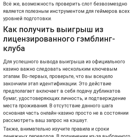
Всё же, возможность проверить слот безвозмездно
является полезным инструментом для геймеров всех
уровней подготовки.
Как получить выигрыш из
лицензированного гэмблинг-
клуба
Для успешного вывода выигрыша из официального
казино важно следовать нескольким ключевым
этапам. Во-первых, проверьте, что вы всецело
закончили этап идентификации. Это действие
предполагает включает в себя подачу дубликатов
бумаг, удостоверяющих личность, и подтверждение
места проживания. В отсутствие данного шагa
основная часть онлайн-казино просто не в состоянии
рассмотреть ваш запрос на кэшаут.
Также, внимательно изучите правила и сроки
денежных переводов. В подчинении из-за выбранного