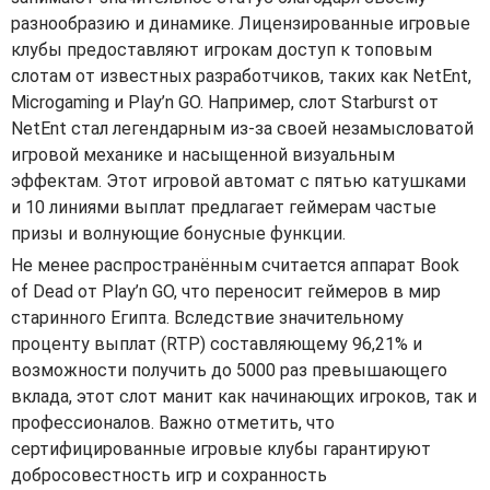
разнообразию и динамике. Лицензированные игровые
клубы предоставляют игрокам доступ к топовым
слотам от известных разработчиков, таких как NetEnt,
Microgaming и Play’n GO. Например, слот Starburst от
NetEnt стал легендарным из-за своей незамысловатой
игровой механике и насыщенной визуальным
эффектам. Этот игровой автомат с пятью катушками
и 10 линиями выплат предлагает геймерам частые
призы и волнующие бонусные функции.
Не менее распространённым считается аппарат Book
of Dead от Play’n GO, что переносит геймеров в мир
старинного Египта. Вследствие значительному
проценту выплат (RTP) составляющему 96,21% и
возможности получить до 5000 раз превышающего
вклада, этот слот манит как начинающих игроков, так и
профессионалов. Важно отметить, что
сертифицированные игровые клубы гарантируют
добросовестность игр и сохранность