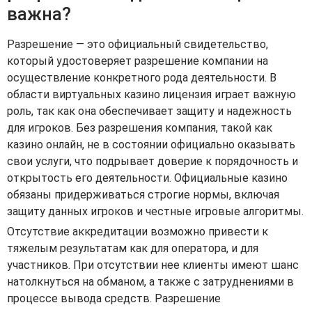
важна?
Разрешение — это официальный свидетельство,
который удостоверяет разрешение компании на
осуществление конкретного рода деятельности. В
области виртуальных казино лицензия играет важную
роль, так как она обеспечивает защиту и надежность
для игроков. Без разрешения компания, такой как
казино онлайн, не в состоянии официально оказывать
свои услуги, что подрывает доверие к порядочность и
открытость его деятельности. Официальные казино
обязаны придерживаться строгие нормы, включая
защиту данных игроков и честные игровые алгоритмы.
Отсутствие аккредитации возможно привести к
тяжелым результатам как для оператора, и для
участников. При отсутствии нее клиенты имеют шанс
натолкнуться на обманом, а также с затруднениями в
процессе вывода средств. Разрешение