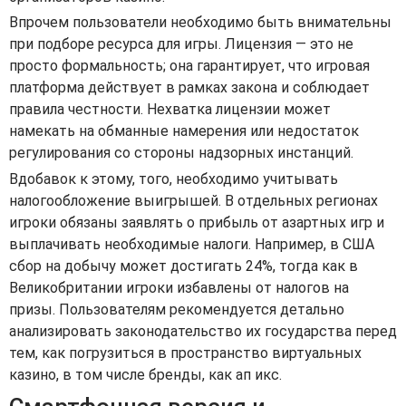
Впрочем пользователи необходимо быть внимательны
при подборе ресурса для игры. Лицензия — это не
просто формальность; она гарантирует, что игровая
платформа действует в рамках закона и соблюдает
правила честности. Нехватка лицензии может
намекать на обманные намерения или недостаток
регулирования со стороны надзорных инстанций.
Вдобавок к этому, того, необходимо учитывать
налогообложение выигрышей. В отдельных регионах
игроки обязаны заявлять о прибыль от азартных игр и
выплачивать необходимые налоги. Например, в США
сбор на добычу может достигать 24%, тогда как в
Великобритании игроки избавлены от налогов на
призы. Пользователям рекомендуется детально
анализировать законодательство их государства перед
тем, как погрузиться в пространство виртуальных
казино, в том числе бренды, как ап икс.