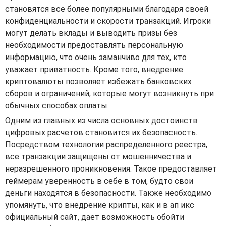
становятся все более популярными благодаря своей
конфиденциальности и скорости транзакций. Игроки
могут делать вклады и выводить призы без
необходимости предоставлять персональную
информацию, что очень заманчиво для тех, кто
уважает приватность. Кроме того, внедрение
криптовалюты позволяет избежать банковских
сборов и ограничений, которые могут возникнуть при
обычных способах оплаты.
Одним из главных из числа основных достоинств
цифровых расчетов становится их безопасность.
Посредством технологии распределенного реестра,
все транзакции защищены от мошенничества и
неразрешенного проникновения. Такое предоставляет
геймерам уверенность в себе в том, будто свои
деньги находятся в безопасности. Также необходимо
упомянуть, что внедрение крипты, как и в ап икс
официальный сайт, дает возможность обойти