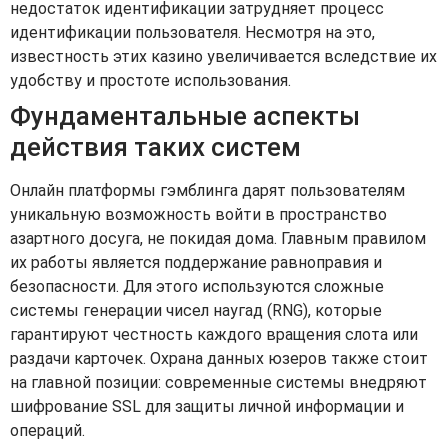
недостаток идентификации затрудняет процесс
идентификации пользователя. Несмотря на это,
известность этих казино увеличивается вследствие их
удобству и простоте использования.
Фундаментальные аспекты
действия таких систем
Онлайн платформы гэмблинга дарят пользователям
уникальную возможность войти в пространство
азартного досуга, не покидая дома. Главным правилом
их работы является поддержание равноправия и
безопасности. Для этого используются сложные
системы генерации чисел наугад (RNG), которые
гарантируют честность каждого вращения слота или
раздачи карточек. Охрана данных юзеров также стоит
на главной позиции: современные системы внедряют
шифрование SSL для защиты личной информации и
операций.