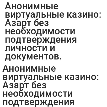
Анонимные
win
1vin
4rabit
mostbet casino
pinup casino
мостбет казино играть
виртуальные казино:
Азарт без
необходимости
подтверждения
личности и
документов.
Анонимные
виртуальные казино:
Азарт без
необходимости
подтверждения