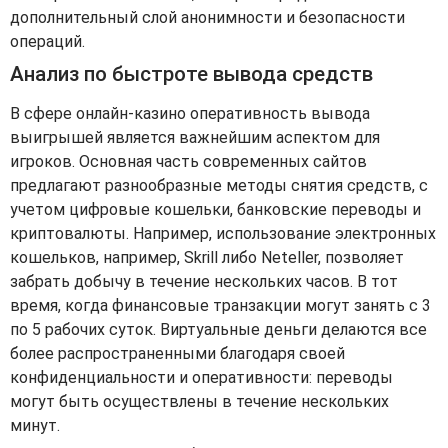
дополнительный слой анонимности и безопасности
операций.
Анализ по быстроте вывода средств
В сфере онлайн-казино оперативность вывода
выигрышей является важнейшим аспектом для
игроков. Основная часть современных сайтов
предлагают разнообразные методы снятия средств, с
учетом цифровые кошельки, банковские переводы и
криптовалюты. Например, использование электронных
кошельков, например, Skrill либо Neteller, позволяет
забрать добычу в течение нескольких часов. В тот
время, когда финансовые транзакции могут занять с 3
по 5 рабочих суток. Виртуальные деньги делаются все
более распространенными благодаря своей
конфиденциальности и оперативности: переводы
могут быть осуществлены в течение нескольких
минут.