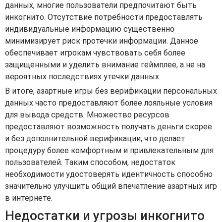
данных, многие пользователи предпочитают быть
инкогнито. Отсутствие потребности предоставлять
индивидуальные информацию существенно
минимизирует риск протечки информации. Данное
обеспечивает игрокам чувствовать себя более
защищенными и уделить внимание геймплее, а не на
вероятных последствиях утечки данных.
В итоге, азартные игры без верификации персональных
данных часто предоставляют более лояльные условия
для вывода средств. Множество ресурсов
предоставляют возможность получать деньги скорее
и без дополнительной верификации, что делает
процедуру более комфортным и привлекательным для
пользователей. Таким способом, недостаток
необходимости удостоверять идентичность способно
значительно улучшить общий впечатление азартных игр
в интернете.
Недостатки и угрозы инкогнито