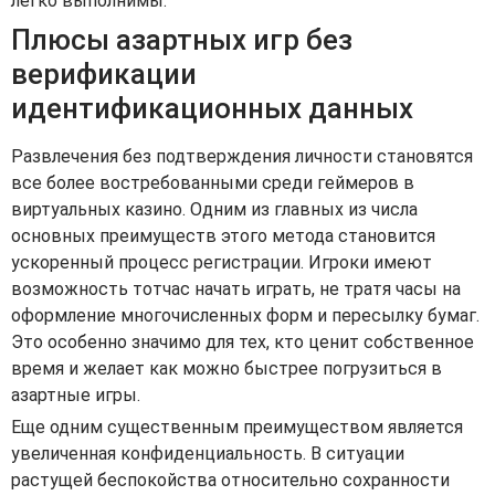
легко выполнимы.
Плюсы азартных игр без
верификации
идентификационных данных
Развлечения без подтверждения личности становятся
все более востребованными среди геймеров в
виртуальных казино. Одним из главных из числа
основных преимуществ этого метода становится
ускоренный процесс регистрации. Игроки имеют
возможность тотчас начать играть, не тратя часы на
оформление многочисленных форм и пересылку бумаг.
Это особенно значимо для тех, кто ценит собственное
время и желает как можно быстрее погрузиться в
азартные игры.
Еще одним существенным преимуществом является
увеличенная конфиденциальность. В ситуации
растущей беспокойства относительно сохранности