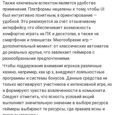
Также ключевым аспектом является удобство
применения. Платформы нацелены к тому, чтобы UI
был интуитивно понятным, а ориентирование —
удобной. Это реализуется за счёт отзывчивому
интерфейсу, что обеспечивает возможность
комфортно играть на ПК и десктопах, а также на
смартфонах и планшетах. Многообразие игр —
дополнительный момент: от классических автоматов
до реальных крупье, что завлекает геймеров с
разнообразными предпочтениями.
Чтобы поддержания внимания игроков различные
казино, например, как up x, внедряют лояльностные
программы и системы бонусов. Данные средства не
только мотивируют участников к интенсивной игре, но
и формируют чувство вовлеченности в комьюнити.
Следует отметить, что ясность условий акций
выполняет значительную значение в выборе ресурса:
геймеры выбирают те ресурсы, где правила ясны и