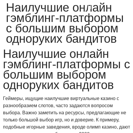
Наилучшие онлайн
win
1vin
4rabit
mostbet casino
pinup casino
мостбет казино играть
гэмблинг-платформы
с большим выбором
одноруких бандитов
Наилучшие онлайн
гэмблинг-платформы с
большим выбором
одноруких бандитов
Геймеры, ищущие наилучшие виртуальные казино с
разнообразием слотов, часто задаются вопросом
выбора. Важно заметить на ресурсы, предлагающие не
только большой выбор игр, но и доверие. К примеру,
подобные игорные заведения, вроде олимп казино, дают