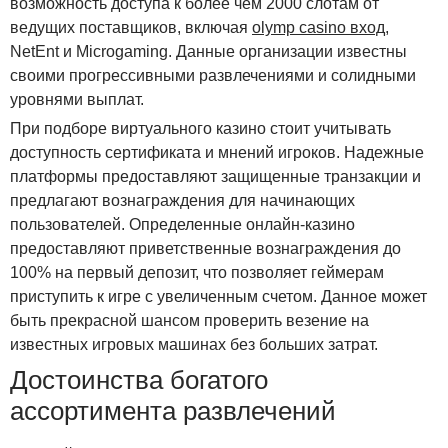
возможность доступа к более чем 2000 слотам от
ведущих поставщиков, включая
olymp casino вход
,
NetEnt и Microgaming. Данные организации известны
своими прогрессивными развлечениями и солидными
уровнями выплат.
При подборе виртуального казино стоит учитывать
доступность сертификата и мнений игроков. Надежные
платформы предоставляют защищенные транзакции и
предлагают вознаграждения для начинающих
пользователей. Определенные онлайн-казино
предоставляют приветственные вознаграждения до
100% на первый депозит, что позволяет геймерам
приступить к игре с увеличенным счетом. Данное может
быть прекрасной шансом проверить везение на
известных игровых машинах без больших затрат.
Достоинства богатого
ассортимента развлечений