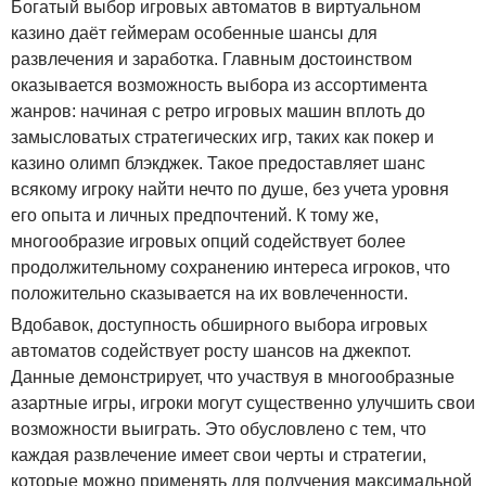
Богатый выбор игровых автоматов в виртуальном
казино даёт геймерам особенные шансы для
развлечения и заработка. Главным достоинством
оказывается возможность выбора из ассортимента
жанров: начиная с ретро игровых машин вплоть до
замысловатых стратегических игр, таких как покер и
казино олимп блэкджек. Такое предоставляет шанс
всякому игроку найти нечто по душе, без учета уровня
его опыта и личных предпочтений. К тому же,
многообразие игровых опций содействует более
продолжительному сохранению интереса игроков, что
положительно сказывается на их вовлеченности.
Вдобавок, доступность обширного выбора игровых
автоматов содействует росту шансов на джекпот.
Данные демонстрирует, что участвуя в многообразные
азартные игры, игроки могут существенно улучшить свои
возможности выиграть. Это обусловлено с тем, что
каждая развлечение имеет свои черты и стратегии,
которые можно применять для получения максимальной