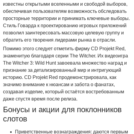
известны открытыми вселенными и свободой выборов,
обеспечивая пользователям возможность обследовать
просторные территории и принимать ключевые выборы.
Стиль Говарда к проектированию игровых приложений
позволил заинтересовать массовую целевую группу и
обратить его творения лидерами рынка в отрасли.
Помимо этого следует отметить фирму CD Projekt Red,
знаменитую благодаря серии The Witcher. Их видеоигра
The Witcher 3: Wild Hunt завоевала множество наград и
признание за детализированный мир и интригующий
историю. CD Projekt Red продемонстрировала, как
значимо внимание к нюансам и забота о фанатах,
создавая изделие, который остаётся востребованным
даже спустя время после релиза.
Бонусы и акции для поклонников
слотов
Приветственные вознаграждения: даются первым