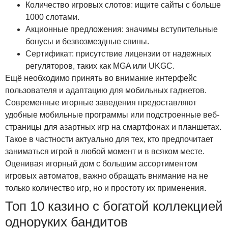
Количество игровых слотов: ищите сайты с больше
1000 слотами.
Акционные предложения: значимы вступительные
бонусы и безвозмездные спины.
Сертификат: присутствие лицензии от надежных
регуляторов, таких как MGA или UKGC.
Ещё необходимо принять во внимание интерфейс
пользователя и адаптацию для мобильных гаджетов.
Современные игорные заведения предоставляют
удобные мобильные программы или подстроенные веб-
страницы для азартных игр на смартфонах и планшетах.
Такое в частности актуально для тех, кто предпочитает
заниматься игрой в любой момент и в всяком месте.
Оценивая игорный дом с большим ассортиментом
игровых автоматов, важно обращать внимание на не
только количество игр, но и простоту их применения.
Топ 10 казино с богатой коллекцией
одноруких бандитов