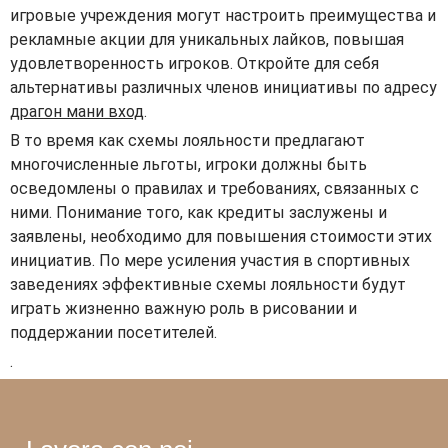
игровые учреждения могут настроить преимущества и
рекламные акции для уникальных лайков, повышая
удовлетворенность игроков. Откройте для себя
альтернативы различных членов инициативы по адресу
драгон мани вход
.
В то время как схемы лояльности предлагают
многочисленные льготы, игроки должны быть
осведомлены о правилах и требованиях, связанных с
ними. Понимание того, как кредиты заслужены и
заявлены, необходимо для повышения стоимости этих
инициатив. По мере усиления участия в спортивных
заведениях эффективные схемы лояльности будут
играть жизненно важную роль в рисовании и
поддержании посетителей.
.