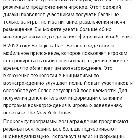
различным предпочтениям игроков. Этот свежий
дизайн позволяет участникам получать баллы не
только за игры, но и за питание, развлечения и ночи
размещения. Вы можете узнать больше об их
инновационном подходе на их
Официальный веб -сайт
.
В 2022 году Bellagio в Лас -Вегасе представила
мобильное приложение, которое позволяет игрокам
контролировать свои очки вознаграждения в живое
время, что облегчает им вознаграждение. Это
включение технологий в инициативы по
вознаграждению улучшает полный опыт участников и
способствует более регулярной посещаемости. Для
получения дополнительной информации о влиянии
программ вознаграждения в игровых заведениях,
посетите
The New York Times
.
Поскольку программы вознаграждения продолжают
развиваться, казино все больше подчеркивают
индивидуализацию. Используя анализ информации,