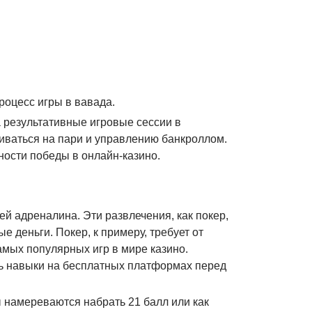
роцесс игры в вавада.
 результативные игровые сессии в
иваться на пари и управлению банкроллом.
ности победы в онлайн-казино.
й адреналина. Эти развлечения, как покер,
е деньги. Покер, к примеру, требует от
амых популярных игр в мире казино.
ать навыки на бесплатных платформах перед
 намереваются набрать 21 балл или как