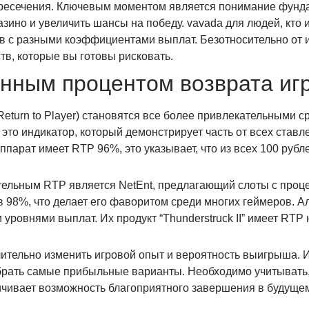
пересечения. Ключевым моментом является понимание фунда
ино и увеличить шансы на победу. vavada для людей, кто и
в с разными коэффициентами выплат. Безотносительно от 
тв, которые вы готовы рисковать.
нным процентом возврата игр
urn to Player) становятся все более привлекательными с
 это индикатор, который демонстрирует часть от всех став
ппарат имеет RTP 96%, это указывает, что из всех 100 рубл
ельным RTP является NetEnt, предлагающий слоты с проце
 98%, что делает его фаворитом среди многих геймеров. А
 уровнями выплат. Их продукт “Thunderstruck II” имеет RTP
ительно изменить игровой опыт и вероятность выигрыша. 
брать самые прибыльные варианты. Необходимо учитывать,
ичивает возможность благоприятного завершения в будуще