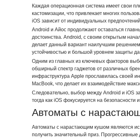
Каждая операционная система имеет свои плю
кастомизации, что привлекает многих пользов
iOS зависит от индивидуальных предпочтений
Android и Айос продолжают оставаться главн
достоинства. Android, с своим открытым нач
делает данный вариант наилучшим решением д
устойчивостью и большой уровнем защиты дан
Одним из главных из ключевых факторов выбо
обширный спектр гаджетов от различных бренд
инфраструктура Apple прославилась своей ин
MacBook, что делает их взаимодействие мак
Следовательно, выбор между Android и iOS з
тогда как iOS фокусируется на безопасности 
Автоматы с нарастаю
Автоматы с нарастающим кушом являются искл
получить значительный приз. Прогрессивные 