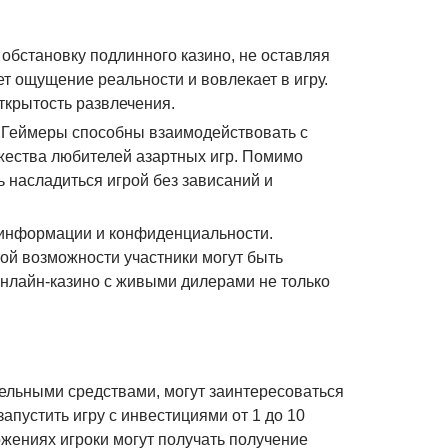
обстановку подлинного казино, не оставляя
ет ощущение реальности и вовлекает в игру.
ткрытость развлечения.
. Геймеры способны взаимодействовать с
ожества любителей азартных игр. Помимо
 насладиться игрой без зависаний и
 информации и конфиденциальности.
й возможности участники могут быть
нлайн-казино с живыми дилерами не только
тельными средствами, могут заинтересоваться
пустить игру с инвестициями от 1 до 10
ожениях игроки могут получать получение