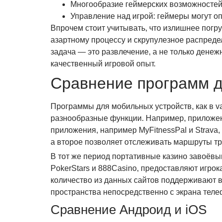
Многообразие геймерских возможностей:
Управление над игрой: геймеры могут оп
Впрочем стоит учитывать, что излишнее пог
азартному процессу и скрупулезное распреде
задача — это развлечение, а не только денеж
качественный игровой опыт.
Сравнение программ д
Программы для мобильных устройств, как в v
разнообразные функции. Например, приложен
приложения, например MyFitnessPal и Strava
а второе позволяет отслеживать маршруты т
В тот же период портативные казино завоёвы
PokerStars и 888Casino, предоставляют игрок
количество из данных сайтов поддерживают в
пространства непосредственно с экрана теле
Сравнение Андроид и iOS