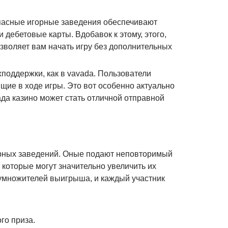
опасные игорные заведения обеспечивают
дебетовые карты. Вдобавок к этому, этого,
озволяет вам начать игру без дополнительных
поддержки, как в vavada. Пользователи
ие в ходе игры. Это вот особенно актуально
ада казино может стать отличной отправной
орных заведений. Оные подают неповторимый
которые могут значительно увеличить их
 умножителей выигрыша, и каждый участник
го приза.