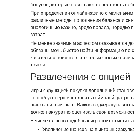
бонусов, которые повышают вероятность поб
При определении онлайн-казино с маленьким
различные методы пополнения баланса и снят
аналогичные казино, вроде вавада, нередко п
затрат.
Не менее значимым аспектом оказывается дос
обязаны мочь быстро найти информацию по с
касательно новичков, что только-только начи
точкой.
Развлечения с опцией
Игры с функцией покупки дополнений станов
способ усовершенствовать геймплей, разреша
шансы на выигрыш. Важно подчеркнуть, что т
должен аккуратно оценивать свои возможност
В числе плюсов подобных игр стоит отметить
Увеличение шансов на выигрыш: закупка