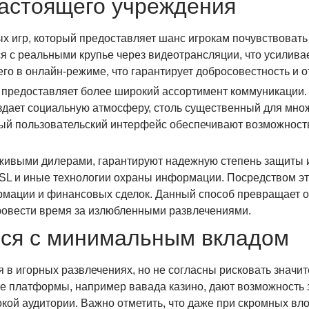
настоящего учреждения
х игр, который предоставляет шанс игрокам почувствовать 
ся с реальными крупье через видеотрансляции, что усилива
го в онлайн-режиме, что гарантирует добросовестность и о
о предоставляет более широкий ассортимент коммуникации
создает социальную атмосферу, столь существенный для мн
ный пользовательский интерфейс обеспечивают возможность
 живыми дилерами, гарантируют надежную степень защиты
 и иные технологии охраны информации. Посредством это
мации и финансовых сделок. Данный способ превращает о
ровести время за излюбленными развлечениями.
ься с минимальным вкладом
я в игорных развлечениях, но не согласны рисковать значи
 платформы, например вавада казино, дают возможность за
кой аудитории. Важно отметить, что даже при скромных вл