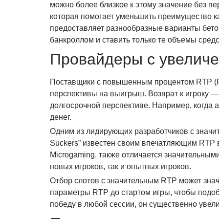
можно более близкое к этому значение без 
которая помогает уменьшить преимущество каз
предоставляет разнообразные варианты бето
банкроллом и ставить только те объемы средс
Провайдеры с увеличе
Поставщики с повышенным процентом RTP (Ret
перспективы на выигрыш. Возврат к игроку —
долгосрочной перспективе. Например, когда а
денег.
Одним из лидирующих разработчиков с значит
Suckers” известен своим впечатляющим RTP в
Microgaming, также отличается значительными
новых игроков, так и опытных игроков.
Отбор слотов с значительным RTP может знач
параметры RTP до стартом игры, чтобы подо
победу в любой сессии, он существенно увел