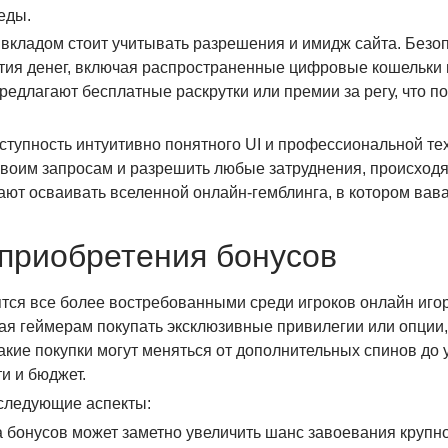
еды.
 вкладом стоит учитывать разрешения и имидж сайта. Без
ия денег, включая распространенные цифровые кошельки и 
редлагают бесплатные раскрутки или премии за регу, что п
тупность интуитивно понятного UI и профессиональной тех
воим запросам и разрешить любые затруднения, происходящ
нают осваивать вселенной онлайн-гемблинга, в котором вав
 приобретения бонусов
ятся все более востребованными среди игроков онлайн иг
я геймерам покупать эксклюзивные привилегии или опции, 
акие покупки могут меняться от дополнительных спинов до
и и бюджет.
 следующие аспекты:
 бонусов может заметно увеличить шанс завоевания крупно