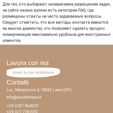
Для тех, кто выбирают независимое разрешение задач,
на сайте казино вулкан есть категория FAQ, где
размещены ответы на часто задаваемые вопросы.
Следует отметить, что все методы контакта имеются
на многих диалектах, что позволяет сделать процесс
коммуникации максимально удобным для иностранных
клиентов.
Lavora con noi
Inviaci la tua candidatura
Contatti
Loc. Maramozza 4, 19032 Lerici (SP)
info@ecodelmare.it
+39 0187 964239
+39 327 7787052