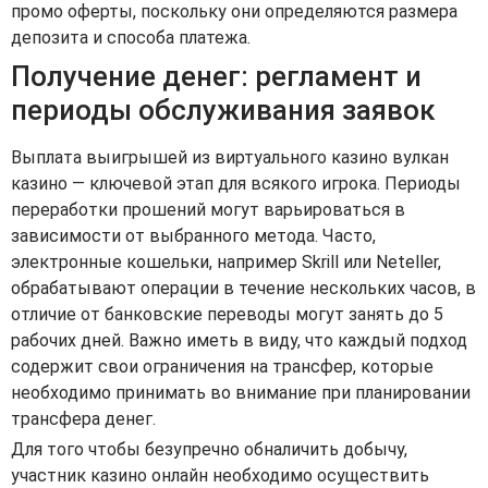
промо оферты, поскольку они определяются размера
депозита и способа платежа.
Получение денег: регламент и
периоды обслуживания заявок
Выплата выигрышей из виртуального казино вулкан
казино — ключевой этап для всякого игрока. Периоды
переработки прошений могут варьироваться в
зависимости от выбранного метода. Часто,
электронные кошельки, например Skrill или Neteller,
обрабатывают операции в течение нескольких часов, в
отличие от банковские переводы могут занять до 5
рабочих дней. Важно иметь в виду, что каждый подход
содержит свои ограничения на трансфер, которые
необходимо принимать во внимание при планировании
трансфера денег.
Для того чтобы безупречно обналичить добычу,
участник казино онлайн необходимо осуществить