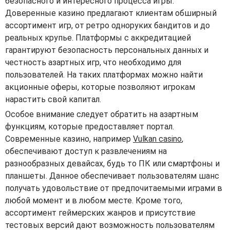
безопасного и интересного процесса игры.
Доверенные казино предлагают клиентам обширный
ассортимент игр, от ретро одноруких бандитов и до
реальных крупье. Платформы с аккредитацией
гарантируют безопасность персональных данных и
честность азартных игр, что необходимо для
пользователей. На таких платформах можно найти
акционные оферы, которые позволяют игрокам
нарастить свой капитал.
Особое внимание следует обратить на азартным
функциям, которые предоставляет портал.
Современные казино, например
Vulkan casino
,
обеспечивают доступ к развлечениям на
разнообразных девайсах, будь то ПК или смартфоны и
планшеты. Данное обеспечивает пользователям шанс
получать удовольствие от предпочитаемыми играми в
любой момент и в любом месте. Кроме того,
ассортимент геймерских жанров и присутствие
тестовых версий дают возможность пользователям