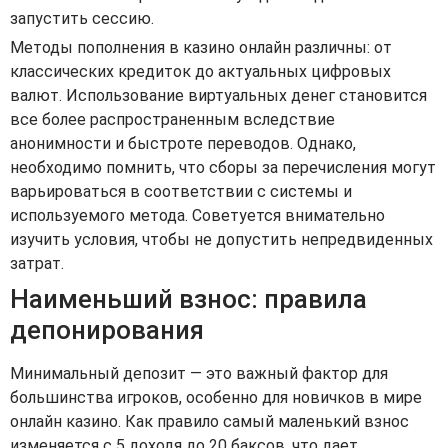
запустить сессию.
Методы пополнения в казино онлайн различны: от
классических кредиток до актуальных цифровых
валют. Использование виртуальных денег становится
все более распространенным вследствие
анонимности и быстроте переводов. Однако,
необходимо помнить, что сборы за перечисления могут
варьироваться в соответствии с системы и
используемого метода. Советуется внимательно
изучить условия, чтобы не допустить непредвиденных
затрат.
Наименьший взнос: правила
депонирования
Минимальный депозит — это важный фактор для
большинства игроков, особенно для новичков в мире
онлайн казино. Как правило самый маленький взнос
изменяется с 5 доходя до 20 баксов, что дает