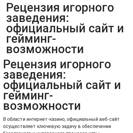
Рецензия игорного
win
1vin
4rabit
mostbet casino
pinup casino
мостбет казино играть
заведения:
официальный сайт и
гейминг-
возможности
Рецензия игорного
заведения:
официальный сайт и
гейминг-
возможности
В области интернет-казино, официальный веб-сайт
осуществляет ключевую задачу в обеспечении