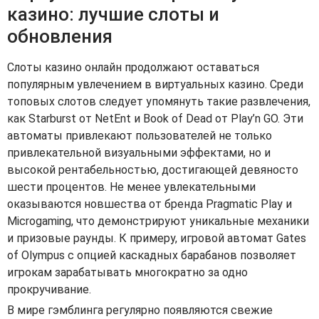
казино: лучшие слоты и
обновления
Слоты казино онлайн продолжают оставаться
популярным увлечением в виртуальных казино. Среди
топовых слотов следует упомянуть такие развлечения,
как Starburst от NetEnt и Book of Dead от Play’n GO. Эти
автоматы привлекают пользователей не только
привлекательной визуальными эффектами, но и
высокой рентабельностью, достигающей девяносто
шести процентов. Не менее увлекательными
оказываются новшества от бренда Pragmatic Play и
Microgaming, что демонстрируют уникальные механики
и призовые раунды. К примеру, игровой автомат Gates
of Olympus с опцией каскадных барабанов позволяет
игрокам зарабатывать многократно за одно
прокручивание.
В мире гэмблинга регулярно появляются свежие