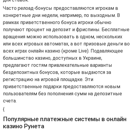
Часто релоад-бонусы предоставляются игрокам в
конкретные дни недели, например, по выходным. В
рамках приветственного бонуса игроки обычно
получают процент на депозит и фриспины. Бесплатные
вращения можно использовать в одном, нескольких
или всех игровых автоматах, а вот призовые деньги во
всех играх онлайн казино (кроме Live). Подавляющее
большинство казино, доступных в Украине,
предлагают гостям привлекательные варианты
бездепозитных бонусов, которые выдаются за
регистрацию на игровой площадке. Эти
приветственные подарки предоставляются новым
пользователям без пополнения сумм на депозитные
счета.
{
Популярные платежные системы в онлайн
казино Рунета