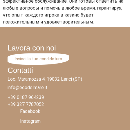
эффективное обслуживание. Они готовы ответить на
любые вопросы и помочь в любое время, гарантируя,
что опыт каждого игрока в казино будет
положительным и удовлетворительным.
Lavora con noi
Inviaci la tua candidatura
Contatti
Loc. Maramozza 4, 19032 Lerici (SP)
info@ecodelmare.it
+39 0187 964239
+39 327 7787052
Facebook
Instagram