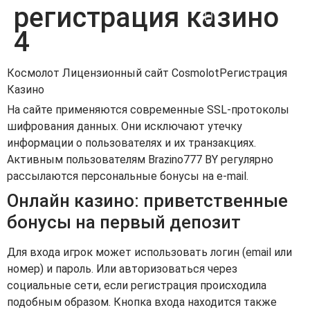
регистрация казино
win
1vin
4rabit
mostbet casino
pinup casino
мостбет казино играть
4
Космолот Лицензионный сайт CosmolotРегистрация
Казино
На сайте применяются современные SSL-протоколы
шифрования данных. Они исключают утечку
информации о пользователях и их транзакциях.
Активным пользователям Brazino777 BY регулярно
рассылаются персональные бонусы на e-mail.
Онлайн казино: приветственные
бонусы на первый депозит
Для входа игрок может использовать логин (email или
номер) и пароль. Или авторизоваться через
социальные сети, если регистрация происходила
подобным образом. Кнопка входа находится также