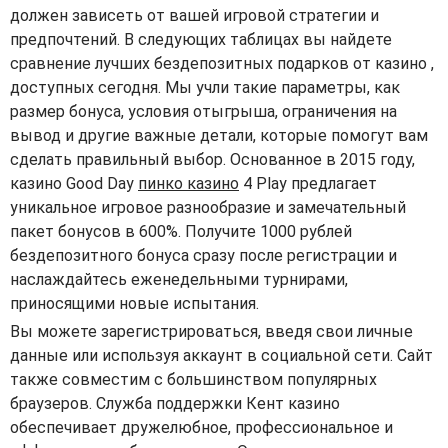
должен зависеть от вашей игровой стратегии и
предпочтений. В следующих таблицах вы найдете
сравнение лучших бездепозитных подарков от казино ,
доступных сегодня. Мы учли такие параметры, как
размер бонуса, условия отыгрыша, ограничения на
вывод и другие важные детали, которые помогут вам
сделать правильный выбор. Основанное в 2015 году,
казино Good Day
пинко казино
4 Play предлагает
уникальное игровое разнообразие и замечательный
пакет бонусов в 600%. Получите 1000 рублей
бездепозитного бонуса сразу после регистрации и
наслаждайтесь еженедельными турнирами,
приносящими новые испытания.
Вы можете зарегистрироваться, введя свои личные
данные или используя аккаунт в социальной сети. Сайт
также совместим с большинством популярных
браузеров. Служба поддержки Кент казино
обеспечивает дружелюбное, профессиональное и