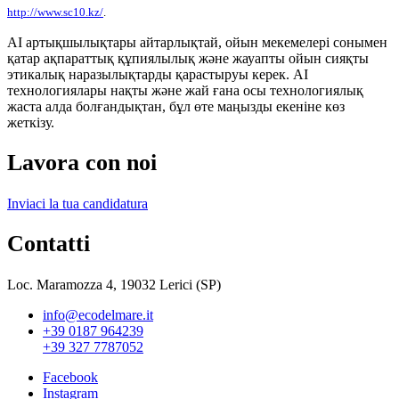
http://www.sc10.kz/
.
AI артықшылықтары айтарлықтай, ойын мекемелері сонымен
қатар ақпараттық құпиялылық және жауапты ойын сияқты
этикалық наразылықтарды қарастыруы керек. AI
технологиялары нақты және жай ғана осы технологиялық
жаста алда болғандықтан, бұл өте маңызды екеніне көз
жеткізу.
Lavora con noi
Inviaci la tua candidatura
Contatti
Loc. Maramozza 4, 19032 Lerici (SP)
info@ecodelmare.it
+39 0187 964239
+39 327 7787052
Facebook
Instagram