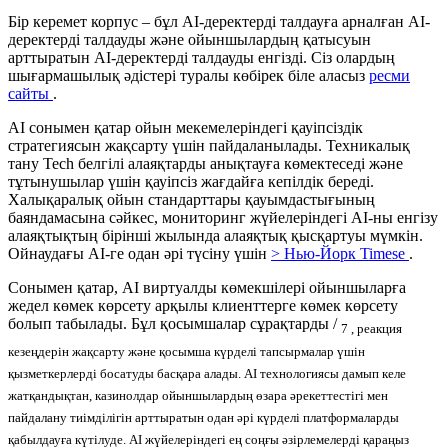
Бір керемет корпус – бұл AI-деректерді талдауға арналған AI-
деректерді талдауды және ойыншылардың қатысуын
арттыратын AI-деректерді талдауды енгізді. Сіз олардың
шығармашылық әдістері туралы көбірек біле аласыз
ресми
сайты
.
AI сонымен қатар ойын мекемелеріндегі қауіпсіздік
стратегиясын жақсарту үшін пайдаланылады. Техникалық
тану Tech белгілі алаяқтарды анықтауға көмектеседі және
тұтынушылар үшін қауіпсіз жағдайға кепілдік береді.
Халықаралық ойын стандарттары қауымдастығының
баяндамасына сәйкес, мониторинг жүйелеріндегі AI-ны енгізу
алаяқтықтың бірінші жылында алаяқтық қысқартуы мүмкін.
Ойнаудағы AI-ге одан әрі түсіну үшін
> Нью-Йорк Timese
.
Сонымен қатар, AI виртуалды көмекшілері ойыншыларға
жедел көмек көрсету арқылы клиенттерге көмек көрсету
болып табылады. Бұл қосымшалар сұрақтарды /
7
, реакция
кезеңдерін жақсарту және қосымша күрделі тапсырмалар үшін
қызметкерлерді босатуды басқара алады. AI технологиясы дамып келе
жатқандықтан, казинолдар ойыншылардың өзара әрекеттестігі мен
пайдалану тиімділігін арттыратын одан әрі күрделі платформаларды
қабылдауға күтілуде. AI жүйелеріндегі ең соңғы әзірлемелерді қараңыз