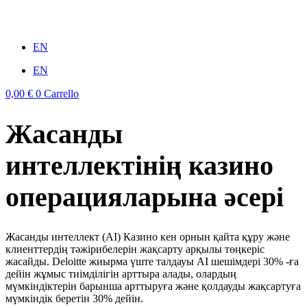
Vai
al
win
mostbet casino
1vin
pinup casino
4rabit
мостбет казино играть
contenuto
EN
EN
0,00
€
0
Carrello
Жасанды
интеллектінің казино
операцияларына әсері
Жасанды интеллект (AI) Казино кен орнын қайта құру және
клиенттердің тәжірибелерін жақсарту арқылы төңкеріс
жасайды. Deloitte жиырма үште талдауы AI шешімдері 30% -ға
дейін жұмыс тиімділігін арттыра алады, олардың
мүмкіндіктерін барынша арттыруға және қолдауды жақсартуға
мүмкіндік беретін 30% дейін.