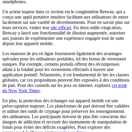
smartphones.
Un acteur majeur dans ce secteur est le conglomérat Betway, qui a
conçu une appli portative intuitive facilitant aux utilisateurs de miser
facilement sur une variété de divertissements. Pour en savoir plus sur
leurs services, visitez leur
site officiel
. En deux-mille-vingt-deux,
Betway a lancé une fonctionnalité de illusion augmentée, autoriser
aux joueurs de expérimenter une expérience engagée tout de suite
depuis leur appareil mobile.
Les maisons de jeu en ligne fournissent également des avantages
spéciales pour les utilisateurs portables, tel des bonus de versement
uniques. Par exemple, certains portails offrent des récompenses
allant à la totalité pour les versements effectués à travers une
application portatif. Néanmoins, il est fondamental de lire les clauses
globales, car ces propositions peuvent être exposées à des conditions
de pari. Pour des conseils sur les jeux en internet, explorez
cet texte
du New York Times
.
En plus, la protection des échanges sur appareil mobile est une
préoccupation majeure. Les plateformes de pari doivent être validées
et utiliser des outils de cryptage pour préserver les renseignements
des utilisateurs. Les participants doivent de plus être conscients des
dangers de addiction et recourir des instruments de manipulation de
fonds pour éviter des déficits exagérées. Pour explorer des