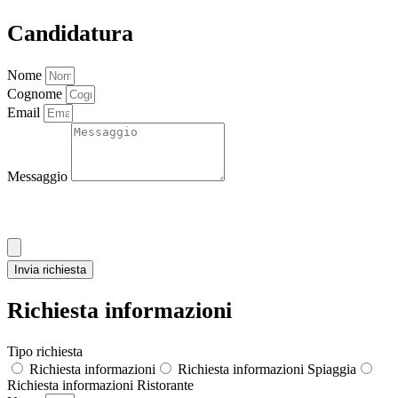
Candidatura
Nome
Cognome
Email
Messaggio
Allega CV
Invia richiesta
Richiesta informazioni
Tipo richiesta
Richiesta informazioni
Richiesta informazioni Spiaggia
Richiesta informazioni Ristorante