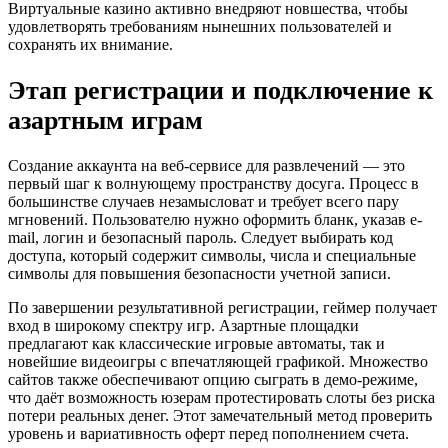
Виртуальные казино активно внедряют новшества, чтобы
удовлетворять требованиям нынешних пользователей и
сохранять их внимание.
Этап регистрации и подключение к
азартным играм
Создание аккаунта на веб-сервисе для развлечений — это
первый шаг к волнующему пространству досуга. Процесс в
большинстве случаев незамысловат и требует всего пару
мгновений. Пользователю нужно оформить бланк, указав e-
mail, логин и безопасный пароль. Следует выбирать код
доступа, который содержит символы, числа и специальные
символы для повышения безопасности учетной записи.
По завершении результативной регистрации, геймер получает
вход в широкому спектру игр. Азартные площадки
предлагают как классические игровые автоматы, так и
новейшие видеоигры с впечатляющей графикой. Множество
сайтов также обеспечивают опцию сыграть в демо-режиме,
что даёт возможность юзерам протестировать слоты без риска
потери реальных денег. Этот замечательный метод проверить
уровень и вариативность оферт перед пополнением счета.