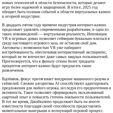
новых технологий в области безопасности, которые делают
игру более надежной и защищенной. В итоге, 2025 год
обещает быть полным событий в области виртуальных казино
и игорной индустрии.
В двадцать пятом году времени индустрия интернет-казино
продолжает удивлять современными разработками, и одна из
таких нововведений — виртуальная реальность. Инновация
VR в игровых домах позволяет геймерам буквально влиться в
среду настоящего игрового зала, не оставляя свой дом.
Автоматы с возможностью VR уже набирают
востребованность, обеспечивая интерактивный экспириенс,
который не не впечатлит даже самых заядлых пользователей.
Прогнозируется, что к финалу сезона более тридцати
процентов интернет-казино будут предлагать такие
развлечения.
Вдобавок, фокус притягивает внедрение машинного разума в
геймплей. Свежие алгоритмы AI способствуют адаптировать
предложения для любого игрока, исследуя его предпочтения и
активность. Такое позволяет сформировать эксклюзивный
азартный опыт и повысить степень лояльности пользователей.
В тот же время, Джойказино продолжает быть на апогее
известности благодаря своей способности предоставлять
моментальные выигрыши и волнующий игровой процесс.