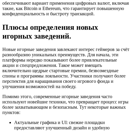
обеспечивают вариант применения цифровых валют, включая
такие, как Bitcoin и Ethereum, что гарантирует повышенную
конфиденциальность и быстроту транзакций.
Плюсы определения новых
игорных заведений.
Новые игорные заведения завлекают интерес геймеров за счёт
разнообразию уникальных преимуществ. Для начала, эти
платформы нередко показывают более привлекательные
акции и спецпредложения. Такое может вмещать
включительно щедрые стартовые премии, безвозмездные
спины и программы лояльности. Участники получают более
перспектив для наращивания своего игрового фонда и
улучшения возможностей на победу.
Помимо этого, современные игорные заведения часто
используют новейшие техники, что превращает процесс игры
более захватывающим и безопасным. Тут некоторые важных
пунктов:
Актуальные графика и UI: свежие площадки
предоставляют улучшенный дизайн и удобную