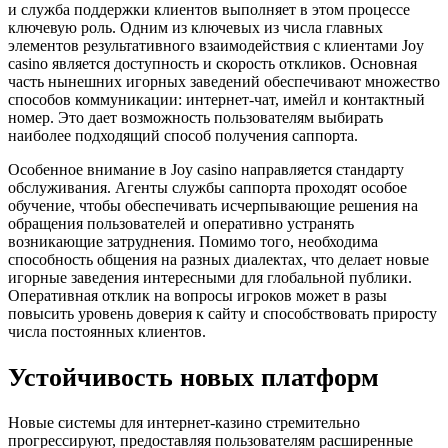
и служба поддержки клиентов выполняет в этом процессе
ключевую роль. Одним из ключевых из числа главных
элементов результативного взаимодействия с клиентами Joy
casino является доступность и скорость откликов. Основная
часть нынешних игорных заведений обеспечивают множество
способов коммуникации: интернет-чат, имейл и контактный
номер. Это дает возможность пользователям выбирать
наиболее подходящий способ получения саппорта.
Особенное внимание в Joy casino направляется стандарту
обслуживания. Агенты службы саппорта проходят особое
обучение, чтобы обеспечивать исчерпывающие решения на
обращения пользователей и оперативно устранять
возникающие затруднения. Помимо того, необходима
способность общения на разных диалектах, что делает новые
игорные заведения интересными для глобальной публики.
Оперативная отклик на вопросы игроков может в разы
повысить уровень доверия к сайту и способствовать приросту
числа постоянных клиентов.
Устойчивость новых платформ
Новые системы для интернет-казино стремительно
прогрессируют, предоставляя пользователям расширенные