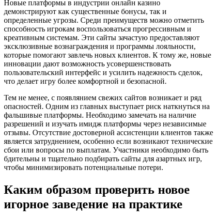
Новые платформы в индустрии онлайн казино
демонстрируют как существенные бонусы, так и
определенные угрозы. Среди преимуществ можно отметить
способность игрокам воспользоваться прогрессивным и
креативным системам. Эти сайты зачастую предоставляют
эксклюзивные вознаграждения и программы лояльности,
которые помогают завлечь новых клиентов. К тому же, новые
инновации дают возможность усовершенствовать
пользовательский интерфейс и усилить надежность сделок,
что делает игру более комфортной и безопасной.
Тем не менее, с появлянием свежих сайтов возникает и ряд
опасностей. Одним из главных выступает риск наткнуться на
фальшивые платформы. Необходимо замечать на наличие
разрешений и изучать имидж платформы через независимые
отзывы. Отсутствие достоверной ассистенции клиентов также
является затруднением, особенно если возникают технические
сбои или вопросы по выплатам. Участники необходимо быть
бдительны и тщательно подбирать сайты для азартных игр,
чтобы минимизировать потенциальные потери.
Каким образом проверить новое
игорное заведение на практике