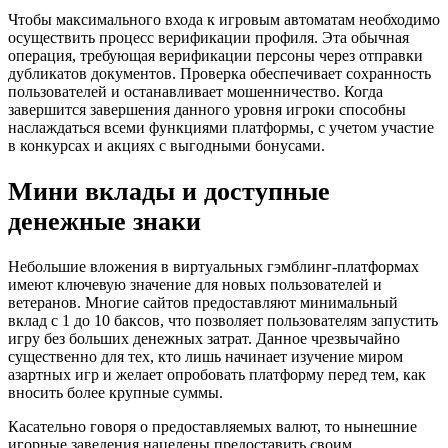
Чтобы максимального входа к игровым автоматам необходимо
осуществить процесс верификации профиля. Эта обычная
операция, требующая верификации персоны через отправки
дубликатов документов. Проверка обеспечивает сохранность
пользователей и останавливает мошенничество. Когда
завершится завершения данного уровня игроки способны
наслаждаться всеми функциями платформы, с учетом участие
в конкурсах и акциях с выгодными бонусами.
Мини вклады и доступные
денежные знаки
Небольшие вложения в виртуальных гэмблинг-платформах
имеют ключевую значение для новых пользователей и
ветеранов. Многие сайтов предоставляют минимальный
вклад с 1 до 10 баксов, что позволяет пользователям запустить
игру без больших денежных затрат. Данное чрезвычайно
существенно для тех, кто лишь начинает изучение миром
азартных игр и желает опробовать платформу перед тем, как
вносить более крупные суммы.
Касательно говоря о предоставляемых валют, то нынешние
игорные заведения нацелены предоставить своим