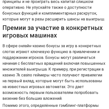
принципы и не проиграть весь капитал слишком
оперативно. Не упускайте также о доступности
бонусных функций и комплиментарных раскруток,
которые могут в разы расширить шансы на выигрыш.
Премии за участие в конкретных
игровых машинах
В сфере онлайн-казино бонусы за игру в конкретных
слотах играют ключевую функцию в привлечении и
поддержании игроков. Бонусы могут различаться
начиная с бесплатных вращений включая повышенных
множителей выигрыша. К примеру, при регистрации в
казино 7k casino геймеры часто получают привилегии
на первый вклад, которые могут быть использованы
на известных игровых автоматах. Это дает
возможность первым пользователям попробовать
везение без больших вложений.
Помимо этого, определённые гэмблинг-платформы