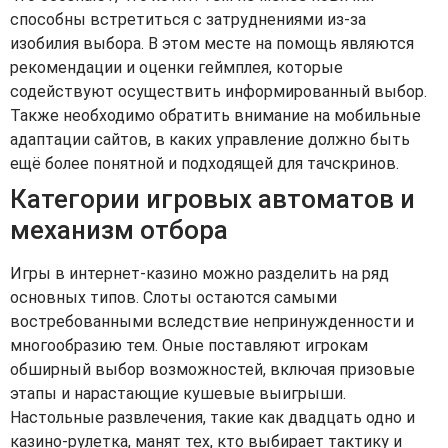
способны встретиться с затруднениями из-за
изобилия выбора. В этом месте на помощь являются
рекомендации и оценки геймплея, которые
содействуют осуществить информированный выбор.
Также необходимо обратить внимание на мобильные
адаптации сайтов, в каких управление должно быть
ещё более понятной и подходящей для тачскринов.
Категории игровых автоматов и
механизм отбора
Игры в интернет-казино можно разделить на ряд
основных типов. Слоты остаются самыми
востребованными вследствие непринужденности и
многообразию тем. Оные поставляют игрокам
обширный выбор возможностей, включая призовые
этапы и нарастающие кушевые выигрыши.
Настольные развлечения, такие как двадцать одно и
казино-рулетка, манят тех, кто выбирает тактику и