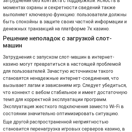
затруднения без контакта с поддержкой. Ясность в
моментах охраны и секретности сведений также
выполняет ключевую функцию: пользователи должны
быть спокойны в защите своих частной информации и
денежных транзакций на платформе 7к казино.
Решение неполадок с загрузкой слот-
машин
Затруднения с запуском слот-машин в интернет-
казино могут превратиться в настоящей проблемой
для пользователей. Зачастую источником такого
становятся ненадежные интернет-соединения, что
вызывает лагам и зависаниям игр. Следует убедиться,
что коннект с вебом стабильное и имеет достаточную
темп для корректной эксплуатации программ.
Эксплуатация жесткого подключения заместо Wi-Fi в
состоянии значительно оптимизировать ситуацию.
Еще другой распространенной неприятностью
становится перенагрузка игровых серверов казино, в