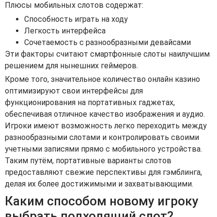
Плюсы мобильных слотов содержат:
Способность играть на ходу
Легкость интерфейса
Сочетаемость с разнообразными девайсами
Эти факторы считают смартфонные слоты наилучшим
решением для нынешних геймеров.
Кроме того, значительное количество онлайн казино
оптимизируют свои интерфейсы для
функционирования на портативных гаджетах,
обеспечивая отличное качество изображения и аудио.
Игроки имеют возможность легко переходить между
разнообразными слотами и контролировать своими
учетными записями прямо с мобильного устройства.
Таким путём, портативные варианты слотов
предоставляют свежие перспективы для гэмблинга,
делая их более достижимыми и захватывающими.
Каким способом новому игроку
выбрать подходящий слот?