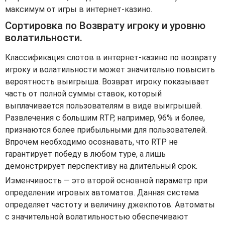
максимум от игры в интернет-казино.
Сортировка по Возврату игроку и уровню
волатильности.
Классификация слотов в интернет-казино по возврату
игроку и волатильности может значительно повысить
вероятность выигрыша. Возврат игроку показывает
часть от полной суммы ставок, который
выплачивается пользователям в виде выигрышей.
Развлечения с большим RTP, например, 96% и более,
признаются более прибыльными для пользователей.
Впрочем необходимо осознавать, что RTP не
гарантирует победу в любом туре, а лишь
демонстрирует перспективу на длительный срок.
Изменчивость — это второй основной параметр при
определении игровых автоматов. Данная система
определяет частоту и величину джекпотов. Автоматы
с значительной волатильностью обеспечивают