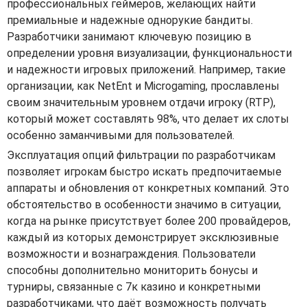
профессиональных геймеров, желающих найти
премиальные и надежные однорукие бандиты.
Разработчики занимают ключевую позицию в
определении уровня визуализации, функциональности
и надежности игровых приложений. Например, такие
организации, как NetEnt и Microgaming, прославлены
своим значительным уровнем отдачи игроку (RTP),
который может составлять 98%, что делает их слоты
особенно заманчивыми для пользователей.
Эксплуатация опций фильтрации по разработчикам
позволяет игрокам быстро искать предпочитаемые
аппараты и обновления от конкретных компаний. Это
обстоятельство в особенности значимо в ситуации,
когда на рынке присутствует более 200 провайдеров,
каждый из которых демонстрирует эксклюзивные
возможности и вознаграждения. Пользователи
способны дополнительно мониторить бонусы и
турниры, связанные с 7к казино и конкретными
разработчиками, что даёт возможность получать