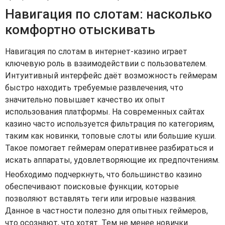
Навигация по слотам: насколько
комфортно отыскивать
Навигация по слотам в интернет-казино играет
ключевую роль в взаимодействии с пользователем.
Интуитивный интерфейс даёт возможность геймерам
быстро находить требуемые развлечения, что
значительно повышает качество их опыт
использования платформы. На современных сайтах
казино часто используется фильтрация по категориям,
таким как новинки, топовые слоты или большие куши.
Такое помогает геймерам оперативнее разбираться и
искать аппараты, удовлетворяющие их предпочтениям.
Необходимо подчеркнуть, что большинство казино
обеспечивают поисковые функции, которые
позволяют вставлять теги или игровые названия.
Данное в частности полезно для опытных геймеров,
что осознают, что хотят. Тем не менее новички