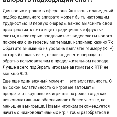
Для новых игроков в сфере онлайн игорных заведений
подбор идеального аппарата может быть настоящим
трудностью. В первую очередь, важно выяснить свои
пристрастия: кто-то ищет традиционные фрукты-
слоты, а некоторые предпочитает видеослоты нового
поколения с интересными темами, например казино 7к.
Обратите внимание на уровень выплаты геймеру (RTP),
который показывает, сколько денег возвращают
обратно пользователям в продолжительном периоде.
Лучше всего подбирать игровые автоматы с RTP не
меньше 95%.
Ещё ещё один важный момент — это волатильность. С
высокой волатильностью игровые автоматы
предлагают крупные выигрыши, но реже, тогда как
низковолатильные обеспечивают более частые, но
меньшие выигрыши. Новым игрокам рекомендуется
начать с низковолатильных игр, чтобы разобраться в