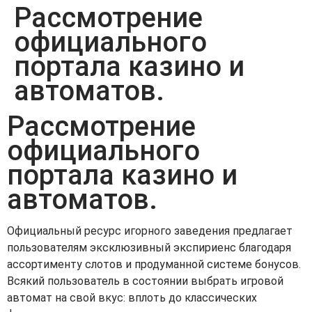
Рассмотрение
win
1vin
4rabit
mostbet casino
pinup casino
мостбет казино играть
официального
портала казино и
автоматов.
Рассмотрение
официального
портала казино и
автоматов.
Официальный ресурс игорного заведения предлагает
пользователям эксклюзивный экспириенс благодаря
ассортименту слотов и продуманной системе бонусов.
Всякий пользователь в состоянии выбрать игровой
автомат на свой вкус: вплоть до классических