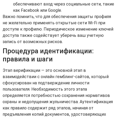
обеспечивают вход через социальные сети, такие
как Facebook или Google.
Важно помнить, что для обеспечения защиты профиля
не желательно применять открытые сети Wi-Fi при
доступе к профилю. Периодическое изменение ключей
доступа также содействует уберечь ваш учетную
запись от возможных рисков.
Процедура идентификации:
правила и шаги
Этап верификации — это основной этап в
взаимодействии с онлайн гемблинг-сайтов, который
сфокусирован на подтверждение личности
пользователя. Необходимость этого этапа
определяется потребностью сохранения нормативов
охраны и недопущения жульничества. Аутентификация
как правило содержит ряд этапов, начиная от
предъявления копий документов, удостоверяющих