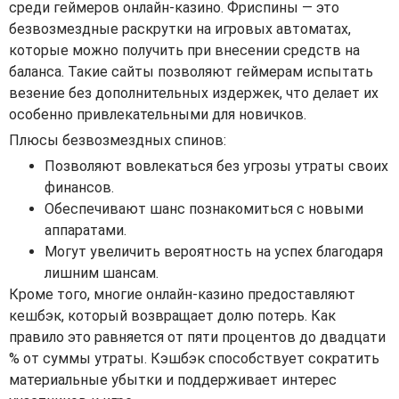
среди геймеров онлайн-казино. Фриспины — это
безвозмездные раскрутки на игровых автоматах,
которые можно получить при внесении средств на
баланса. Такие сайты позволяют геймерам испытать
везение без дополнительных издержек, что делает их
особенно привлекательными для новичков.
Плюсы безвозмездных спинов:
Позволяют вовлекаться без угрозы утраты своих
финансов.
Обеспечивают шанс познакомиться с новыми
аппаратами.
Могут увеличить вероятность на успех благодаря
лишним шансам.
Кроме того, многие онлайн-казино предоставляют
кешбэк, который возвращает долю потерь. Как
правило это равняется от пяти процентов до двадцати
% от суммы утраты. Кэшбэк способствует сократить
материальные убытки и поддерживает интерес