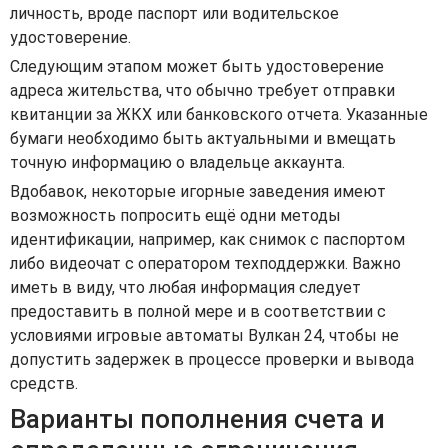
личность, вроде паспорт или водительское
удостоверение.
Следующим этапом может быть удостоверение
адреса жительства, что обычно требует отправки
квитанции за ЖКХ или банковского отчета. Указанные
бумаги необходимо быть актуальными и вмещать
точную информацию о владельце аккаунта.
Вдобавок, некоторые игорные заведения имеют
возможность попросить ещё одни методы
идентификации, например, как снимок с паспортом
либо видеочат с оператором техподдержки. Важно
иметь в виду, что любая информация следует
предоставить в полной мере и в соответствии с
условиями игровые автоматы Вулкан 24, чтобы не
допустить задержек в процессе проверки и вывода
средств.
Варианты пополнения счета и