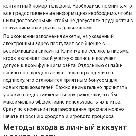
контактный номер телефона. Необходимо помнить, что
все предоставленные информацию необходимо, чтобы
были достоверными, чтобы не допустить трудностей с
получением выигрыша в дальнейшем.
По окончании заполнения анкеты, на указанный
электронный адрес поступает сообщение с
верификацией аккаунта. Кликнув по ссылке в письме,
игрок включает свой учетную запись и получает
допуск к всем функциям сайта. Отдельные онлайн-
казино ещё предоставляют вознаграждения за
подписку, что становится приятным бонусом для
новых пользователей. Важно внимательно прочитать
условия предоставления вознаграждений, чтобы
максимально эффективно использовать их в игре.
Сразу по окончании подтверждения профиля можно
начать внесению средств и игрового процесса.
Методы входа в личный аккаунт