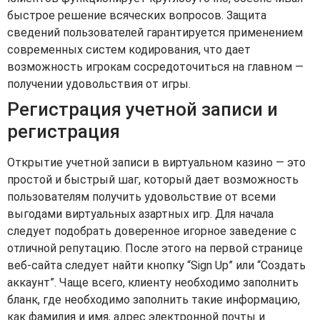
быстрое решение всяческих вопросов. Защита
сведений пользователей гарантируется применением
современных систем кодирования, что дает
возможность игрокам сосредоточиться на главном —
получении удовольствия от игры.
Регистрация учетной записи и
регистрация
Открытие учетной записи в виртуальном казино — это
простой и быстрый шаг, который дает возможность
пользователям получить удовольствие от всеми
выгодами виртуальных азартных игр. Для начала
следует подобрать доверенное игорное заведение с
отличной репутацию. После этого на первой странице
веб-сайта следует найти кнопку “Sign Up” или “Создать
аккаунт”. Чаще всего, клиенту необходимо заполнить
бланк, где необходимо заполнить такие информацию,
как фамилия и имя, адрес электронной почты и