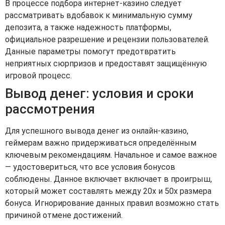
В процессе подбора интернет-казино следует
рассматривать вдобавок к минимальную сумму
депозита, а также надежность платформы,
официальное разрешение и рецензии пользователей.
Данные параметры помогут предотвратить
неприятных сюрпризов и предоставят защищённую
игровой процесс.
Вывод денег: условия и сроки
рассмотрения
Для успешного вывода денег из онлайн-казино,
геймерам важно придерживаться определённым
ключевым рекомендациям. Начальное и самое важное
— удостовериться, что все условия бонусов
соблюдены. Данное включает включает в проигрыш,
который может составлять между 20x и 50x размера
бонуса. Игнорирование данных правил возможно стать
причиной отмене достижений.