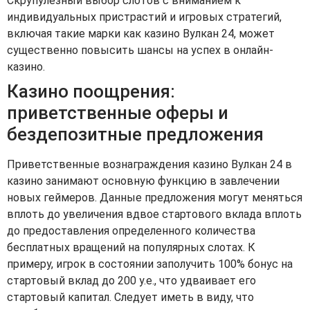
Скрупулезный выбор слотов с вниманием к
индивидуальных пристрастий и игровых стратегий,
включая такие марки как казино Вулкан 24, может
существенно повысить шансы на успех в онлайн-
казино.
Казино поощрения:
приветственные оферы и
бездепозитные предложения
Приветственные вознаграждения казино Вулкан 24 в
казино занимают основную функцию в завлечении
новых геймеров. Данные предложения могут меняться
вплоть до увеличения вдвое стартового вклада вплоть
до предоставления определенного количества
бесплатных вращений на популярных слотах. К
примеру, игрок в состоянии заполучить 100% бонус на
стартовый вклад до 200 у.е., что удваивает его
стартовый капитал. Следует иметь в виду, что