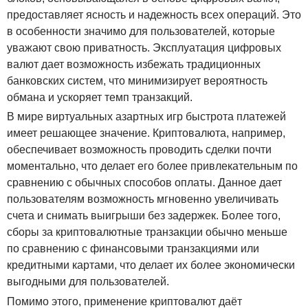
предоставляет ясность и надежность всех операций. Это
в особенности значимо для пользователей, которые
уважают свою приватность. Эксплуатация цифровых
валют дает возможность избежать традиционных
банковских систем, что минимизирует вероятность
обмана и ускоряет темп транзакций.
В мире виртуальных азартных игр быстрота платежей
имеет решающее значение. Криптовалюта, например,
обеспечивает возможность проводить сделки почти
моментально, что делает его более привлекательным по
сравнению с обычных способов оплаты. Данное дает
пользователям возможность мгновенно увеличивать
счета и снимать выигрыши без задержек. Более того,
сборы за криптовалютные транзакции обычно меньше
по сравнению с финансовыми транзакциями или
кредитными картами, что делает их более экономически
выгодными для пользователей.
Помимо этого, применение криптовалют даёт