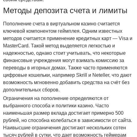
Методы депозита счета и лимиты
Пополнение счета в виртуальном казино считается
ключевой компонентом геймплея. Одним известных
методов считается применение кредитных карт — Visa и
MasterCard. Такой метод выделяется легкостью и
надежностью, однако стоит учитывать, что некоторые
финансовые учреждения могут взимать комиссию за
переводы в игорных домах. Также часто применяются
цифровые кошельки, например Skrill и Neteller, что дают
возможность мгновенно добавить средства на счёт без
дополнительных сборов.
Ограничения на пополнение определяются от
выбранного способа и политики казино. Часто
наименьшая размер вклада достигает примерно 500
рублей, но способна колебаться в зависимости от сайта.
Наивысшие ограничения достигают нескольких сотен
тысяч рублей в сутки, что дает возможность геймерам