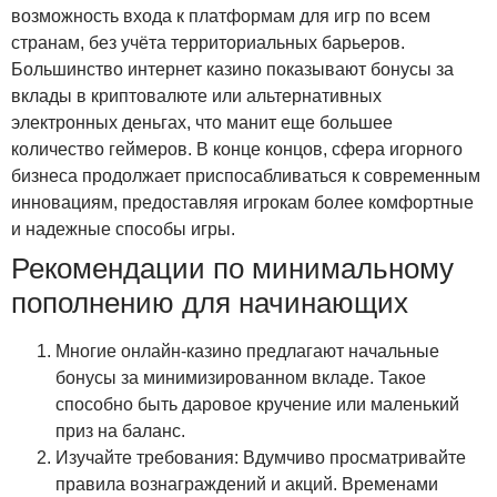
возможность входа к платформам для игр по всем
странам, без учёта территориальных барьеров.
Большинство интернет казино показывают бонусы за
вклады в криптовалюте или альтернативных
электронных деньгах, что манит еще большее
количество геймеров. В конце концов, сфера игорного
бизнеса продолжает приспосабливаться к современным
инновациям, предоставляя игрокам более комфортные
и надежные способы игры.
Рекомендации по минимальному
пополнению для начинающих
Многие онлайн-казино предлагают начальные
бонусы за минимизированном вкладе. Такое
способно быть даровое кручение или маленький
приз на баланс.
Изучайте требования: Вдумчиво просматривайте
правила вознаграждений и акций. Временами