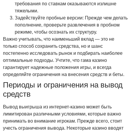
требования по ставкам оказываются излишне
тяжелыми.
Задействуйте пробные версии: Прежде чем делать
пополнение, проверьте развлечения в пробном
режиме, чтобы осознать их структуру.
Важно учитывать, что наименьший вклад — это не
только способ сохранить средства, но и шанс
постепенно исследовать рынок и подбирать наиболее
оптимальные подходы. Учтите, что гама казино
гарантирует надежные положения игры, и всегда
определяйте ограничения на внесения средств и беты.
Периоды и ограничения на вывод
средств
Вывод выигрыша из интернет-казино может быть
лимитирован различными условиями, которые важно
принимать во внимание игрокам. Прежде всего, стоит
учесть ограничения вывода. Некоторые казино вводят