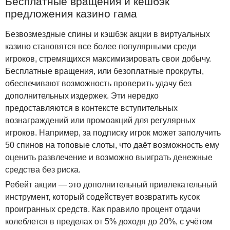
Бесплатные вращения и кешбэк
предложения казино гама
Безвозмездные спины и кэшбэк акции в виртуальных
казино становятся все более популярными среди
игроков, стремящихся максимизировать свои добычу.
Бесплатные вращения, или безоплатные прокруты,
обеспечивают возможность проверить удачу без
дополнительных издержек. Эти нередко
предоставляются в контексте вступительных
вознаграждений или промоакций для регулярных
игроков. Например, за подписку игрок может заполучить
50 спинов на топовые слоты, что даёт возможность ему
оценить развлечение и возможно выиграть денежные
средства без риска.
Ребейт акции — это дополнительный привлекательный
инструмент, который содействует возвратить кусок
проигранных средств. Как правило процент отдачи
колеблется в пределах от 5% доходя до 20%, с учётом