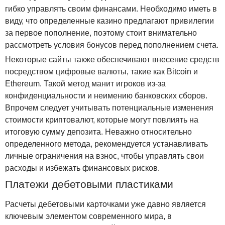
гибко управлять своим финансами. Необходимо иметь в
виду, что определенные казино предлагают привилегии
за первое пополнение, поэтому стоит внимательно
рассмотреть условия бонусов перед пополнением счета.
Некоторые сайты также обеспечивают внесение средств
посредством цифровые валюты, такие как Bitcoin и
Ethereum. Такой метод манит игроков из-за
конфиденциальности и неимению банковских сборов.
Впрочем следует учитывать потенциальные изменения
стоимости криптовалют, которые могут повлиять на
итоговую сумму депозита. Неважно относительно
определенного метода, рекомендуется устанавливать
личные ограничения на взнос, чтобы управлять свои
расходы и избежать финансовых рисков.
Платежи дебетовыми пластиками
Расчеты дебетовыми карточками уже давно является
ключевым элементом современного мира, в