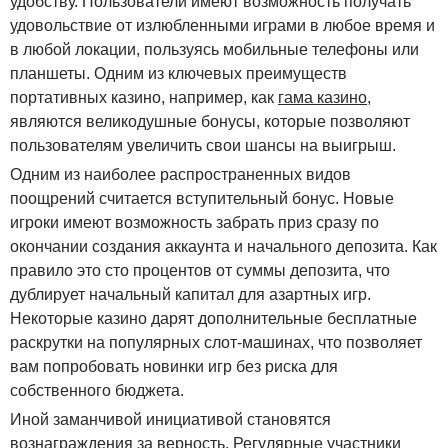
удобству. Пользователи имеют возможность получать
удовольствие от излюбленными играми в любое время и
в любой локации, пользуясь мобильные телефоны или
планшеты. Одним из ключевых преимуществ
портативных казино, например, как
гама казино
,
являются великодушные бонусы, которые позволяют
пользователям увеличить свои шансы на выигрыш.
Одним из наиболее распространенных видов
поощрений считается вступительный бонус. Новые
игроки имеют возможность забрать приз сразу по
окончании создания аккаунта и начального депозита. Как
правило это сто процентов от суммы депозита, что
дублирует начальный капитал для азартных игр.
Некоторые казино дарят дополнительные бесплатные
раскрутки на популярных слот-машинах, что позволяет
вам попробовать новинки игр без риска для
собственного бюджета.
Иной заманчивой инициативой становятся
вознаграждения за верность. Регулярные участники