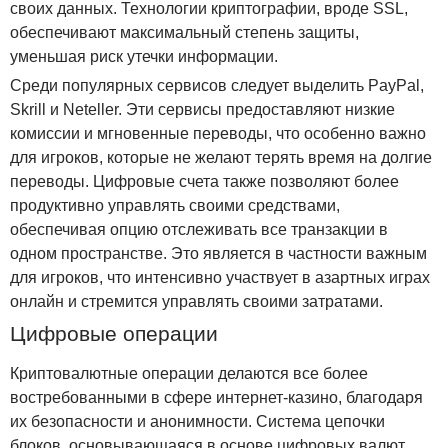
своих данных. Технологии криптографии, вроде SSL,
обеспечивают максимальный степень защиты,
уменьшая риск утечки информации.
Среди популярных сервисов следует выделить PayPal,
Skrill и Neteller. Эти сервисы предоставляют низкие
комиссии и мгновенные переводы, что особенно важно
для игроков, которые не желают терять время на долгие
переводы. Цифровые счета также позволяют более
продуктивно управлять своими средствами,
обеспечивая опцию отслеживать все транзакции в
одном пространстве. Это является в частности важным
для игроков, что интенсивно участвует в азартных играх
онлайн и стремится управлять своими затратами.
Цифровые операции
Криптовалютные операции делаются все более
востребованными в сфере интернет-казино, благодаря
их безопасности и анонимности. Система цепочки
блоков, основывающаяся в основе цифровых валют,