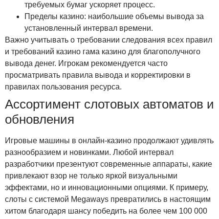
требуемых бумаг ускоряет процесс.
Пределы казино: наибольшие объемы вывода за
установленный интервал времени.
Важно учитывать о требовании следования всех правил
и требований казино гама казино для благополучного
вывода денег. Игрокам рекомендуется часто
просматривать правила вывода и корректировки в
правилах пользования ресурса.
Ассортимент слотовых автоматов и
обновления
Игровые машины в онлайн-казино продолжают удивлять
разнообразием и новинками. Любой интервал
разработчики презентуют современные аппараты, какие
привлекают взор не только яркой визуальными
эффектами, но и инновационными опциями. К примеру,
слоты с системой Megaways превратились в настоящим
хитом благодаря шансу победить на более чем 100 000