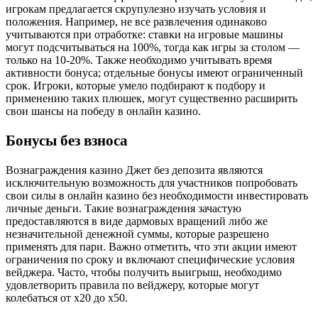
игрокам предлагается скрупулезно изучать условия и
положения. Например, не все развлечения одинаково
учитываются при отработке: ставки на игровые машины
могут подсчитываться на 100%, тогда как игры за столом —
только на 10-20%. Также необходимо учитывать время
активности бонуса; отдельные бонусы имеют ограниченный
срок. Игроки, которые умело подбирают к подбору и
применению таких плюшек, могут существенно расширить
свои шансы на победу в онлайн казино.
Бонусы без взноса
Вознаграждения казино Джет без депозита являются
исключительную возможность для участников попробовать
свои силы в онлайн казино без необходимости инвестировать
личные деньги. Такие вознаграждения зачастую
предоставляются в виде дармовых вращений либо же
незначительной денежной суммы, которые разрешено
применять для пари. Важно отметить, что эти акции имеют
ограничения по сроку и включают специфические условия
вейджера. Часто, чтобы получить выигрыш, необходимо
удовлетворить правила по вейджеру, которые могут
колебаться от x20 до x50.