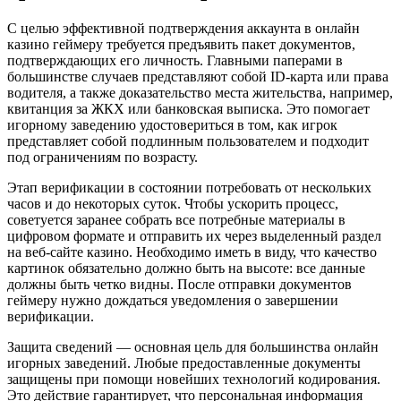
С целью эффективной подтверждения аккаунта в онлайн
казино геймеру требуется предъявить пакет документов,
подтверждающих его личность. Главными паперами в
большинстве случаев представляют собой ID-карта или права
водителя, а также доказательство места жительства, например,
квитанция за ЖКХ или банковская выписка. Это помогает
игорному заведению удостовериться в том, как игрок
представляет собой подлинным пользователем и подходит
под ограничениям по возрасту.
Этап верификации в состоянии потребовать от нескольких
часов и до некоторых суток. Чтобы ускорить процесс,
советуется заранее собрать все потребные материалы в
цифровом формате и отправить их через выделенный раздел
на веб-сайте казино. Необходимо иметь в виду, что качество
картинок обязательно должно быть на высоте: все данные
должны быть четко видны. После отправки документов
геймеру нужно дождаться уведомления о завершении
верификации.
Защита сведений — основная цель для большинства онлайн
игорных заведений. Любые предоставленные документы
защищены при помощи новейших технологий кодирования.
Это действие гарантирует, что персональная информация