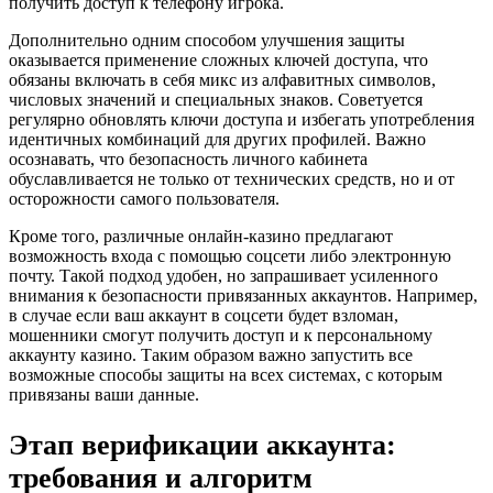
получить доступ к телефону игрока.
Дополнительно одним способом улучшения защиты
оказывается применение сложных ключей доступа, что
обязаны включать в себя микс из алфавитных символов,
числовых значений и специальных знаков. Советуется
регулярно обновлять ключи доступа и избегать употребления
идентичных комбинаций для других профилей. Важно
осознавать, что безопасность личного кабинета
обуславливается не только от технических средств, но и от
осторожности самого пользователя.
Кроме того, различные онлайн-казино предлагают
возможность входа с помощью соцсети либо электронную
почту. Такой подход удобен, но запрашивает усиленного
внимания к безопасности привязанных аккаунтов. Например,
в случае если ваш аккаунт в соцсети будет взломан,
мошенники смогут получить доступ и к персональному
аккаунту казино. Таким образом важно запустить все
возможные способы защиты на всех системах, с которым
привязаны ваши данные.
Этап верификации аккаунта:
требования и алгоритм