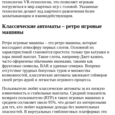
технологии VR-технологии, что позволяет игрокам
погрузиться в мир азартных игр с головой. Указанные
технологии делают ход азартного развлечения более
захватывающим и взаимодействующим.
Классические автоматы – ретро игровые
машины
Ретро игровые машины – это ретро машины, которые
воссоздают атмосферу первых слотов. Основной их
характеристикой становится простота: только три катушки и
пара линий выплат. Такие слоты, например Джет казино,
часто оформлены обычными иконками, такими как
фруктовые символы, BAR и удачные семерки. Вопреки
отсутствие трудных бонусных туров и множества
возможностей, классические автоматы завлекают геймеров
своей ретро аурой и легкостью игрового процесса.
Пользователи любят классические автоматы за их низкую
изменчивость и стабильные выплаты. Средний показатель
возврата пользователю (RTP) в таких игровых машинах в
среднем составляет около 95%, что делает их интересными
для тех, кто любит надежные доходы без значительных
опасностей. В виртуальных гэмблинговых платформах эти