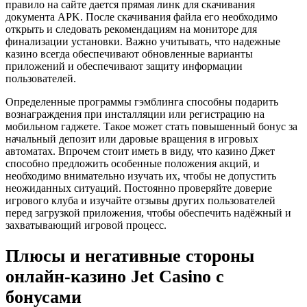
правило на сайте дается прямая линк для скачивания
документа APK. После скачивания файла его необходимо
открыть и следовать рекомендациям на мониторе для
финализации установки. Важно учитывать, что надежные
казино всегда обеспечивают обновленные варианты
приложений и обеспечивают защиту информации
пользователей.
Определенные программы гэмблинга способны подарить
вознаграждения при инсталляции или регистрацию на
мобильном гаджете. Такое может стать повышенный бонус за
начальный депозит или даровые вращения в игровых
автоматах. Впрочем стоит иметь в виду, что казино Джет
способно предложить особенные положения акций, и
необходимо внимательно изучать их, чтобы не допустить
неожиданных ситуаций. Постоянно проверяйте доверие
игрового клуба и изучайте отзывы других пользователей
перед загрузкой приложения, чтобы обеспечить надёжный и
захватывающий игровой процесс.
Плюсы и негативные стороны
онлайн-казино Jet Casino с
бонусами