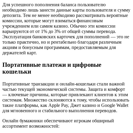
Для успешного пополнения баланса пользователю
необходимо лишь занести данные карты пользователя и сумму
депозита. Тем не менее необходимо рассматривать вероятные
комиссии, которые могут взиматься финансовым
учреждением или самим казино. Обычно эти комиссии
варьируются от от 1% до 3% от общей суммы перевода.
Эксплуатация банковских карточек для пополнений — это не
только практично, но и рентабельно благодаря различным
акциям и бонусным программам, предоставляемым для
держателей карт.
Портативные платежи и цифровые
кошельки
Портативные транзакции и онлайн-кошельки стали важной
частью текущей экономической системы. Защита и комфорт
— ключевые причины, которые привлекают клиентов к этим
системам. Множество склоняются к тому, чтобы использовать
такие платформы, как Apple Pay, Джет казино и Google Wallet
для мгновенного и стабильного выполнения переводов.
Онлайн бумажники обеспечивают игрокам обширный
ассортимент возможностей: