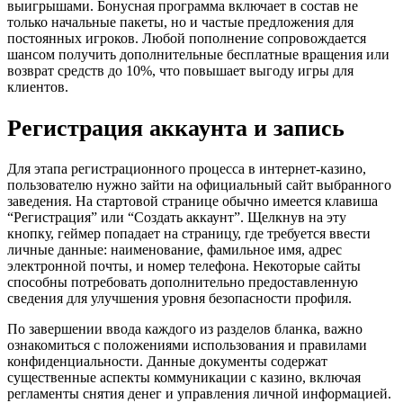
выигрышами. Бонусная программа включает в состав не
только начальные пакеты, но и частые предложения для
постоянных игроков. Любой пополнение сопровождается
шансом получить дополнительные бесплатные вращения или
возврат средств до 10%, что повышает выгоду игры для
клиентов.
Регистрация аккаунта и запись
Для этапа регистрационного процесса в интернет-казино,
пользователю нужно зайти на официальный сайт выбранного
заведения. На стартовой странице обычно имеется клавиша
“Регистрация” или “Создать аккаунт”. Щелкнув на эту
кнопку, геймер попадает на страницу, где требуется ввести
личные данные: наименование, фамильное имя, адрес
электронной почты, и номер телефона. Некоторые сайты
способны потребовать дополнительно предоставленную
сведения для улучшения уровня безопасности профиля.
По завершении ввода каждого из разделов бланка, важно
ознакомиться с положениями использования и правилами
конфиденциальности. Данные документы содержат
существенные аспекты коммуникации с казино, включая
регламенты снятия денег и управления личной информацией.