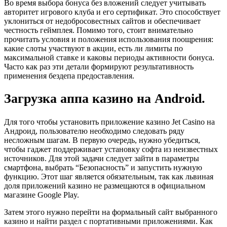
Во время выбора бонуса без вложений следует учитывать
авторитет игрового клуба и его сертификат. Это способствует
уклониться от недобросовестных сайтов и обеспечивает
честность геймплея. Помимо того, стоит внимательно
прочитать условия и положения использования поощрения:
какие слоты участвуют в акции, есть ли лимиты по
максимальной ставке и каковы периоды активности бонуса.
Часто как раз эти детали формируют результативность
применения бездепа предоставления.
Загрузка аппа казино на Android.
Для того чтобы установить приложение казино Jet Casino на
Андроид, пользователю необходимо следовать ряду
несложным шагам. В первую очередь, нужно убедиться,
чтобы гаджет поддерживает установку софта из неизвестных
источников. Для этой задачи следует зайти в параметры
смартфона, выбрать “Безопасность” и запустить нужную
функцию. Этот шаг является обязательным, так как львиная
доля приложений казино не размещаются в официальном
магазине Google Play.
Затем этого нужно перейти на формальный сайт выбранного
казино и найти раздел с портативными приложениями. Как