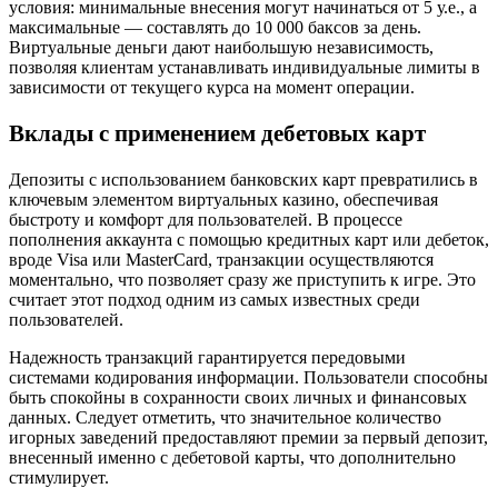
условия: минимальные внесения могут начинаться от 5 у.е., а
максимальные — составлять до 10 000 баксов за день.
Виртуальные деньги дают наибольшую независимость,
позволяя клиентам устанавливать индивидуальные лимиты в
зависимости от текущего курса на момент операции.
Вклады с применением дебетовых карт
Депозиты с использованием банковских карт превратились в
ключевым элементом виртуальных казино, обеспечивая
быстроту и комфорт для пользователей. В процессе
пополнения аккаунта с помощью кредитных карт или дебеток,
вроде Visa или MasterCard, транзакции осуществляются
моментально, что позволяет сразу же приступить к игре. Это
считает этот подход одним из самых известных среди
пользователей.
Надежность транзакций гарантируется передовыми
системами кодирования информации. Пользователи способны
быть спокойны в сохранности своих личных и финансовых
данных. Следует отметить, что значительное количество
игорных заведений предоставляют премии за первый депозит,
внесенный именно с дебетовой карты, что дополнительно
стимулирует.