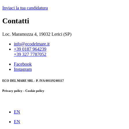
Inviaci la tua candidatura
Contatti
Loc. Maramozza 4, 19032 Lerici (SP)
info@ecodelmare.it
+39 0187 964239
+39 327 7787052
Facebook
Instagram
ECO DEL MARE SRL - P. IVA 00119240117
Privacy policy - Cookie policy
EN
EN