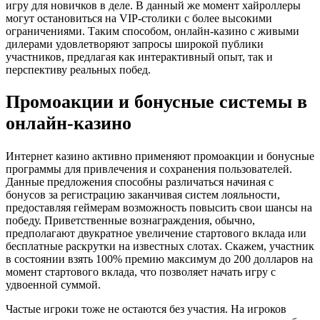
игру для новичков в деле. В данный же момент хайроллеры
могут остановиться на VIP-столики с более высокими
ограничениями. Таким способом, онлайн-казино с живыми
дилерами удовлетворяют запросы широкой публики
участников, предлагая как интерактивный опыт, так и
перспективу реальных побед.
Промоакции и бонусные системы в
онлайн-казино
Интернет казино активно применяют промоакции и бонусные
программы для привлечения и сохранения пользователей.
Данные предложения способны различаться начиная с
бонусов за регистрацию заканчивая систем лояльности,
предоставляя геймерам возможность повысить свои шансы на
победу. Приветственные вознаграждения, обычно,
предполагают двукратное увеличение стартового вклада или
бесплатные раскрутки на известных слотах. Скажем, участник
в состоянии взять 100% премию максимум до 200 долларов на
момент стартового вклада, что позволяет начать игру с
удвоенной суммой.
Частые игроки тоже не остаются без участия. На игроков