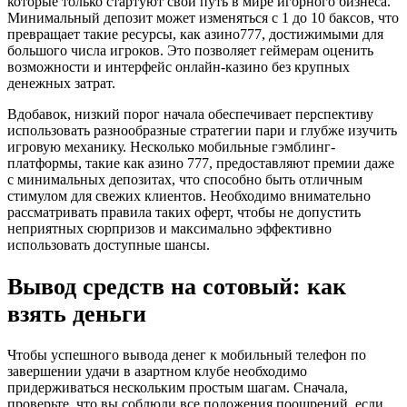
которые только стартуют свой путь в мире игорного бизнеса.
Минимальный депозит может изменяться с 1 до 10 баксов, что
превращает такие ресурсы, как азино777, достижимыми для
большого числа игроков. Это позволяет геймерам оценить
возможности и интерфейс онлайн-казино без крупных
денежных затрат.
Вдобавок, низкий порог начала обеспечивает перспективу
использовать разнообразные стратегии пари и глубже изучить
игровую механику. Несколько мобильные гэмблинг-
платформы, такие как азино 777, предоставляют премии даже
с минимальных депозитах, что способно быть отличным
стимулом для свежих клиентов. Необходимо внимательно
рассматривать правила таких оферт, чтобы не допустить
неприятных сюрпризов и максимально эффективно
использовать доступные шансы.
Вывод средств на сотовый: как
взять деньги
Чтобы успешного вывода денег к мобильный телефон по
завершении удачи в азартном клубе необходимо
придерживаться нескольким простым шагам. Сначала,
проверьте, что вы соблюли все положения поощрений, если