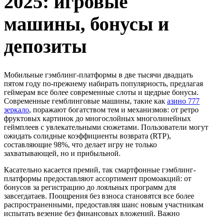
2025: игровые
машины, бонусы и
депозиты
Мобильные гэмблинг-платформы в две тысячи двадцать
пятом году по-прежнему набирать популярность, предлагая
геймерам все более современные слоты и щедрые бонусы.
Современные гемблинговые машины, такие как
азино 777
зеркало
, поражают богатством тем и механизмов: от ретро
фруктовых картинок до многослойных многолинейных
геймплеев с увлекательными сюжетами. Пользователи могут
ожидать солидные коэффициенты возврата (RTP),
составляющие 98%, что делает игру не только
захватывающей, но и прибыльной.
Касательно касается премий, так смартфонные гэмблинг-
платформы предоставляют ассортимент промоакций: от
бонусов за регистрацию до лояльных программ для
завсегдатаев. Поощрения без взноса становятся все более
распространенными, предоставляя шанс новым участникам
испытать везение без финансовых вложений. Важно