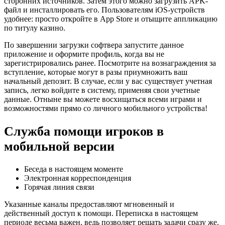
сторонних источников. Затем этого можно загрузить APK-
файл и инсталлировать его. Пользователям iOS-устройств
удобнее: просто откройте в App Store и отыщите аппликацию
по титулу казино.
По завершении загрузки софтвера запустите данное
приложение и оформите профиль, когда вы не
зарегистрировались ранее. Посмотрите на вознаграждения за
вступление, которые могут в разы приумножить ваш
начальный депозит. В случае, если у вас существует учетная
запись, легко войдите в систему, применяя свои учетные
данные. Отныне вы можете восхищаться всеми играми и
возможностями прямо со личного мобильного устройства!
Служба помощи игроков в
мобильной версии
Беседа в настоящем моменте
Электронная корреспонденция
Горячая линия связи
Указанные каналы предоставляют мгновенный и
действенный доступ к помощи. Переписка в настоящем
периоде весьма важен, ведь позволяет решать задачи сразу же.