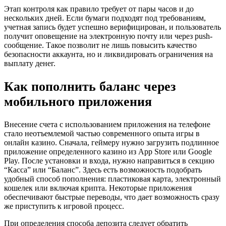
Этап контроля как правило требует от пары часов и до
нескольких дней. Если бумаги подходят под требованиям,
учетная запись будет успешно верифицирован, и пользователь
получит оповещение на электронную почту или через push-
сообщение. Такое позволит не лишь повысить качество
безопасности аккаунта, но и ликвидировать ограничения на
выплату денег.
Как пополнить баланс через
мобильного приложения
Внесение счета с использованием приложения на телефоне
стало неотъемлемой частью современного опыта игры в
онлайн казино. Сначала, геймеру нужно загрузить подлинное
приложение определенного казино из App Store или Google
Play. После установки и входа, нужно направиться в секцию
“Касса” или “Баланс”. Здесь есть возможность подобрать
удобный способ пополнения: пластиковая карта, электронный
кошелек или включая крипта. Некоторые приложения
обеспечивают быстрые переводы, что дает возможность сразу
же приступить к игровой процесс.
При определения способа депозита следует обратить