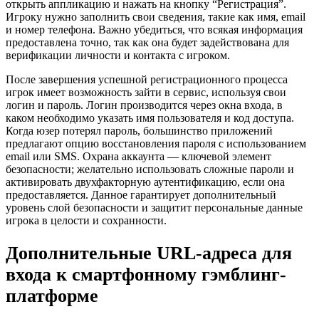
открыть аппликацию и нажать на кнопку “Регистрация”.
Игроку нужно заполнить свои сведения, такие как имя, email
и номер телефона. Важно убедиться, что всякая информация
предоставлена точно, так как она будет задействована для
верификации личности и контакта с игроком.
После завершения успешной регистрационного процесса
игрок имеет возможность зайти в сервис, используя свои
логин и пароль. Логин производится через окна входа, в
каком необходимо указать имя пользователя и код доступа.
Когда юзер потерял пароль, большинство приложений
предлагают опцию восстановления пароля с использованием
email или SMS. Охрана аккаунта — ключевой элемент
безопасности; желательно использовать сложные пароли и
активировать двухфакторную аутентификацию, если она
предоставляется. Данное гарантирует дополнительный
уровень слой безопасности и защитит персональные данные
игрока в целости и сохранности.
Дополнительные URL-адреса для
входа к смартфонному гэмблинг-
платформе