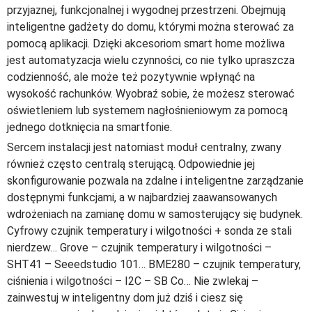
przyjaznej, funkcjonalnej i wygodnej przestrzeni. Obejmują
inteligentne gadżety do domu, którymi można sterować za
pomocą aplikacji. Dzięki akcesoriom smart home możliwa
jest automatyzacja wielu czynności, co nie tylko upraszcza
codzienność, ale może też pozytywnie wpłynąć na
wysokość rachunków. Wyobraź sobie, że możesz sterować
oświetleniem lub systemem nagłośnieniowym za pomocą
jednego dotknięcia na smartfonie.
Sercem instalacji jest natomiast moduł centralny, zwany
również często centralą sterującą. Odpowiednie jej
skonfigurowanie pozwala na zdalne i inteligentne zarządzanie
dostępnymi funkcjami, a w najbardziej zaawansowanych
wdrożeniach na zamianę domu w samosterujący się budynek.
Cyfrowy czujnik temperatury i wilgotności + sonda ze stali
nierdzew… Grove – czujnik temperatury i wilgotności –
SHT41 – Seeedstudio 101… BME280 – czujnik temperatury,
ciśnienia i wilgotności – I2C – SB Co… Nie zwlekaj –
zainwestuj w inteligentny dom już dziś i ciesz się