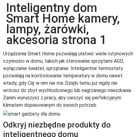
Inteligentny dom
win
1vin
4rabit
mostbet casino
pinup casino
мостбет казино играть
Smart Home kamery,
lampy, żarówki,
akcesoria strona 1
Urządzenia Smart Home pozwalają ułatwić wiele rutynowych
czynności w domu, takich jak sterowanie sprzętami AGD,
wyłączanie świateł, sprzątanie. Inteligentne termostaty
pozwalają na kontrolowanie temperatury w domu nawet
wtedy, gdy Cię w nim nie ma. Dzięki temu już nigdy nie
wrócisz do zbyt wychłodzonego lub nagrzanego mieszkania.
Zanim wyruszysz z pracy, aby cieszyć się perfekcyjnym
klimatem dopasowanym do swoich potrzeb.
Odkryj niezbędne produkty do
inteligentnego domu