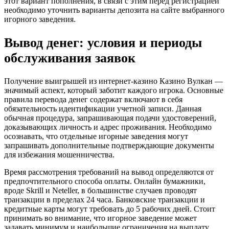
этот вариант пополнения, в связи с этим перед регистрацией
необходимо уточнить варианты депозита на сайте выбранного
игорного заведения.
Вывод денег: условия и периоды
обслуживания заявок
Получение выигрышей из интернет-казино Казино Вулкан —
значимый аспект, который заботит каждого игрока. Основные
правила перевода денег содержат включают в себя
обязательность идентификации учетной записи. Данная
обычная процедура, запрашивающая подачи удостоверений,
доказывающих личность и адрес проживания. Необходимо
осознавать, что отдельные игорные заведения могут
запрашивать дополнительные подтверждающие документы
для избежания мошенничества.
Время рассмотрения требований на вывод определяются от
предпочтительного способа оплаты. Онлайн бумажники,
вроде Skrill и Neteller, в большинстве случаев проводят
транзакции в пределах 24 часа. Банковские транзакции и
кредитные карты могут требовать до 5 рабочих дней. Стоит
принимать во внимание, что игорное заведение может
задавать минимум и наибольшие ограничения на выплату