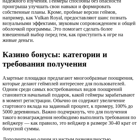
надёжного изучения. Геймеры способны без опасности
проигрыша улучшать свои навыки и формировать
собственные планы. Кроме, пробные версии геймов,
например, как Vulkan Royal, предоставляют шанс познать
визуальными эффектами, звуковым сопровождением и общей
оболочкой программы. Это помогает сделать более
взвешенный выбор перед тем, как приступить к игре на
живые деньги.
Казино бонусы: категории и
требования получения
Азартные площадки предлагают многообразные поощрения,
которые делают геймплей интереснее для пользователей.
Одним среди самых востребованных видов поощрений
становится начальный подарок, какой геймеры зарабатывают
в момент регистрации. Обычно он содержит увеличение
стартового вклада на заданный процент, к примеру, 100% до
5000 деревянных. Важно подчеркнуть, что для получения
такого вознаграждения необходимо выполнить требования по
вейджеру — как правило, это вейджер в размере 30-40 крат от
бонусной суммы.
Дополнительно одним из частым разновидностью