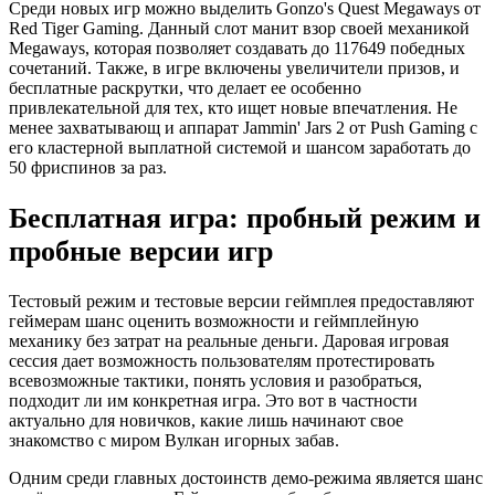
Среди новых игр можно выделить Gonzo's Quest Megaways от
Red Tiger Gaming. Данный слот манит взор своей механикой
Megaways, которая позволяет создавать до 117649 победных
сочетаний. Также, в игре включены увеличители призов, и
бесплатные раскрутки, что делает ее особенно
привлекательной для тех, кто ищет новые впечатления. Не
менее захватывающ и аппарат Jammin' Jars 2 от Push Gaming с
его кластерной выплатной системой и шансом заработать до
50 фриспинов за раз.
Бесплатная игра: пробный режим и
пробные версии игр
Тестовый режим и тестовые версии геймплея предоставляют
геймерам шанс оценить возможности и геймплейную
механику без затрат на реальные деньги. Даровая игровая
сессия дает возможность пользователям протестировать
всевозможные тактики, понять условия и разобраться,
подходит ли им конкретная игра. Это вот в частности
актуально для новичков, какие лишь начинают свое
знакомство с миром Вулкан игорных забав.
Одним среди главных достоинств демо-режима является шанс