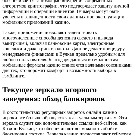
обеспечивается за помощью внедрения современных
алгоритмов криптографии, что подтверждает защиту личной
информации и операций клиентов. Геймеры могут быть
уверены в защищенности своих данных при эксплуатации
мобильных приложений казино.
Также, приложения позволяют задействовать
многочисленные способы депозита средств и вывода
выигрышей, включая банковские карты, электронные
кошельки и даже криптовалюты. Данное делает процедуру
менеджмента финансами в Вулкан предельно удобным для
любого пользователя. Благодаря данным возможностям
мобильные форматы казино становятся важными союзниками
для тех, кто дорожит комфорт и возможность выбора в
гэмблинге.
Текущее зеркало игорного
заведения: обход блокировок
В обстоятельствах регулярных запретов онлайн-казино
игроки все больше обращаются к актуальным зеркалам. Эти
зеркала служат как дополнительные ссылки веб-сайтов, как
Казино Вулкан, что обеспечивают возможность обойти
блокировки доступа. Зеркала казино предоставляют геймерам