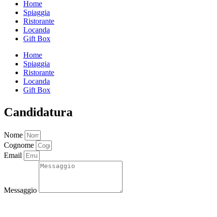
Home
Spiaggia
Ristorante
Locanda
Gift Box
Home
Spiaggia
Ristorante
Locanda
Gift Box
Candidatura
Nome
Cognome
Email
Messaggio
Allega CV