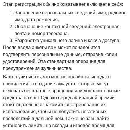
Этап регистрации обычно охватывает включает в себя:
Заполнение персональных сведений: имя, родовое
имя, дата рождения.
Обозначение контактной сведений: электронная
почта и номер телефона.
Разработка уникального логина и ключа доступа.
После ввода анкеты вам может понадобится
подтвердить персональные данные, отправив копии
удостоверений. Эта стандартная операция для
предупреждения жульничества.
Важно учитывать, что многие онлайн-казино дают
привилегии за создание аккаунта, которые могут
включать бесплатные вращения или дополнительные
средства на счет. Однако перед активацией премий
стоит тщательно ознакомиться с требования их
использования, чтобы не допустить негативных
последствий в дальнейшем. Также не забывайте
установить лимиты на вклады и игровое время для