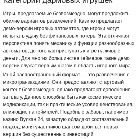
Категории дармовых игрушек
Игры, предлагаемые безвозмездно, могут предложить
обилие вариантов развлечений. Казино предлагает
демо-версии игровых автоматов, где игроки могут
испытать удачу без финансовых потерь. Эта отличная
перспектива понять механику и функции разнообразных
автоматов, до того как приступать к игре на живые
деньги. Для многих большинства геймеров такие демо
версии служат первым шагом в область игорного мира.
Иной распространённый формат — это развлечения с
микротранзакциями. Они предоставляют стартовый
контент безвозмездно, однако предлагают дополнения
за плату. Данное способны быть как косметические
модификации, так и практические усовершенствования,
влияющие на геймплей. Подобные забавы, например
казино Вулкан 24, зачастую обладают состязательный
подход, маня участников шансом добиться новых
вершин без существенных инвестиций.