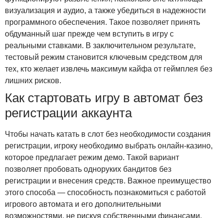
визуализация и аудио, а также убедиться в надежности
программного обеспечения. Такое позволяет принять
обдуманный шаг прежде чем вступить в игру с
реальными ставками. В заключительном результате,
тестовый режим становится ключевым средством для
тех, кто желает извлечь максимум кайфа от геймплея без
лишних рисков.
Как стартовать игру в автомат без
регистрации аккаунта
Чтобы начать катать в слот без необходимости создания
регистрации, игроку необходимо выбрать онлайн-казино,
которое предлагает режим демо. Такой вариант
позволяет пробовать одноруких бандитов без
регистрации и внесения средств. Важное преимущество
этого способа — способность познакомиться с работой
игрового автомата и его дополнительными
возможностями, не рискуя собственными финансами.