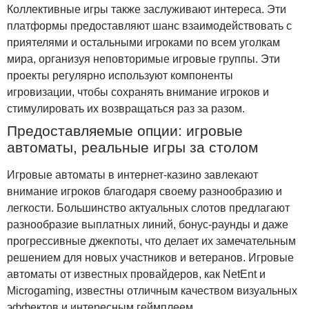
Коллективные игры также заслуживают интереса. Эти
платформы предоставляют шанс взаимодействовать с
приятелями и остальными игроками по всем уголкам
мира, организуя неповторимые игровые группы. Эти
проекты регулярно используют компоненты
игровизации, чтобы сохранять внимание игроков и
стимулировать их возвращаться раз за разом.
Предоставляемые опции: игровые
автоматы, реальные игры за столом
Игровые автоматы в интернет-казино завлекают
внимание игроков благодаря своему разнообразию и
легкости. Большинство актуальных слотов предлагают
разнообразие выплатных линий, бонус-раунды и даже
прогрессивные джекпоты, что делает их замечательным
решением для новых участников и ветеранов. Игровые
автоматы от известных провайдеров, как NetEnt и
Microgaming, известны отличным качеством визуальных
эффектов и интересным геймплеем.