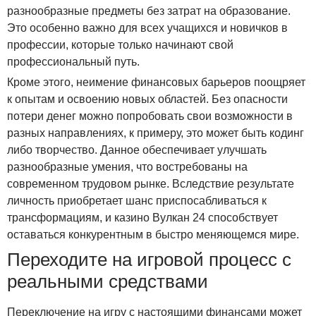
разнообразные предметы без затрат на образование.
Это особенно важно для всех учащихся и новичков в
профессии, которые только начинают свой
профессиональный путь.
Кроме этого, неимение финансовых барьеров поощряет
к опытам и освоению новых областей. Без опасности
потери денег можно попробовать свои возможности в
разных направлениях, к примеру, это может быть кодинг
либо творчество. Данное обеспечивает улучшать
разнообразные умения, что востребованы на
современном трудовом рынке. Вследствие результате
личность приобретает шанс приспосабливаться к
трансформациям, и казино Вулкан 24 способствует
оставаться конкурентным в быстро меняющемся мире.
Переходите на игровой процесс с
реальными средствами
Переключение на игру с настоящими финансами может