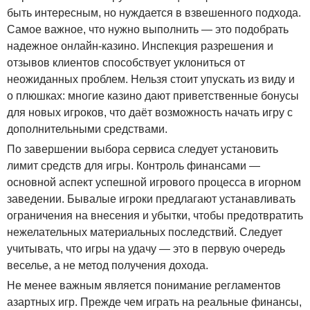
быть интересным, но нуждается в взвешенного подхода.
Самое важное, что нужно выполнить — это подобрать
надежное онлайн-казино. Инспекция разрешения и
отзывов клиентов способствует уклониться от
неожиданных проблем. Нельзя стоит упускать из виду и
о плюшках: многие казино дают приветственные бонусы
для новых игроков, что даёт возможность начать игру с
дополнительными средствами.
По завершении выбора сервиса следует установить
лимит средств для игры. Контроль финансами —
основной аспект успешной игрового процесса в игорном
заведении. Бывалые игроки предлагают устанавливать
ограничения на внесения и убытки, чтобы предотвратить
нежелательных материальных последствий. Следует
учитывать, что игры на удачу — это в первую очередь
веселье, а не метод получения дохода.
Не менее важным является понимание регламентов
азартных игр. Прежде чем играть на реальные финансы,