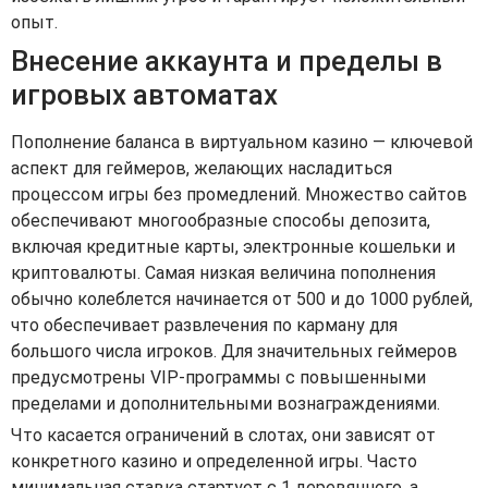
опыт.
Внесение аккаунта и пределы в
игровых автоматах
Пополнение баланса в виртуальном казино — ключевой
аспект для геймеров, желающих насладиться
процессом игры без промедлений. Множество сайтов
обеспечивают многообразные способы депозита,
включая кредитные карты, электронные кошельки и
криптовалюты. Самая низкая величина пополнения
обычно колеблется начинается от 500 и до 1000 рублей,
что обеспечивает развлечения по карману для
большого числа игроков. Для значительных геймеров
предусмотрены VIP-программы с повышенными
пределами и дополнительными вознаграждениями.
Что касается ограничений в слотах, они зависят от
конкретного казино и определенной игры. Часто
минимальная ставка стартует с 1 деревянного, а