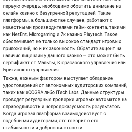
первую очередь, необходимо обратить внимание на
онлайн казино с безупречной репутацией. Такие
платформы, в большинстве случаев, работают с
известными производителями гейм-контента, такими
как NetEnt, Microgaming и 7к казино Playtech. Такое
обеспечивает не только высокое стандарт игровых
приложений, но и их законность. Обратите акцент на
наличие лицензии у данного казино — это может быть
сертификат от Мальты, Кюрасаоского управления или
Британского управления.
Также, важным фактором выступает обладание
удостоверений от автономных аудиторских компаний,
таких как eCOGRA либо iTech Labs. Данные структуры
проводят регулярные проверки игровых автоматов на
справедливость и непредсказуемость результатов.
Когда игровая платформа взаимодействует с
подобными аудиторами, это говорит о его
стабильности и добросовестности.