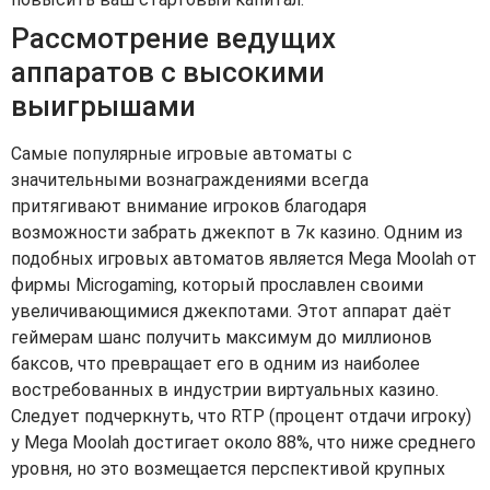
Рассмотрение ведущих
аппаратов с высокими
выигрышами
Самые популярные игровые автоматы с
значительными вознаграждениями всегда
притягивают внимание игроков благодаря
возможности забрать джекпот в 7к казино. Одним из
подобных игровых автоматов является Mega Moolah от
фирмы Microgaming, который прославлен своими
увеличивающимися джекпотами. Этот аппарат даёт
геймерам шанс получить максимум до миллионов
баксов, что превращает его в одним из наиболее
востребованных в индустрии виртуальных казино.
Следует подчеркнуть, что RTP (процент отдачи игроку)
у Mega Moolah достигает около 88%, что ниже среднего
уровня, но это возмещается перспективой крупных