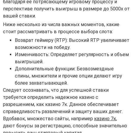
благодаря её потрясающему игровому процессу и
перспективе получить выигрыш в размере до 5000x от
вашей ставки.
Ниже несколько из числа важных моментов, какие
стоит рассматривать в процессе выбора слота:
Возврат геймеру (RTP): Высокий RTP увеличивает
возможности на победу.
Изменчивость: Определяет регулярность и объем
выигрышей.
Дополнительные функции: Безвозмездные
спины, множители и прочие опции делают игру
более захватывающей.
Следует осознавать, что для успешной ставки
требуется определить надежное казино с
разрешением, как казино 7к. Данное обеспечивает
справедливость развлечений и защиту ваших денег.
Вдобавок, множество сайты, например
казино 7к
,
дают бонусы за регистрацию, способные значительно
повысить ваш стартовый капитал.