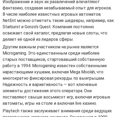
Изображение и звук их развлечений впечатляют
фантазию, создавая незабываемый опыт для игроков.
В числе наиболее известных игровых автоматов
NetEnt можно отметить такие шедевры, например, как
Starburst и Gonzo's Quest. Компания постоянно
освежает свой каталог, предлагая новые слоты, что
делает её одной из лидеров сферы.
Другим важным участником на рынке является
Microgaming. Это единственным среди наиболее
старых поставщиков, стартовавший собственную
работу в 1994. Microgaming известен собственными
нарастающими кушами, включая Mega Moolah, что
многократно фиксировал рекорды по выигрышам.
Надежность и вариативность — вот ключевые
элементы достижения этого оператора. Они
поставляют свыше восьмисот игр, включая игровые
автоматы, игры на столе и включая live казино.
Playtech также заслуживает внимания среди ведущих