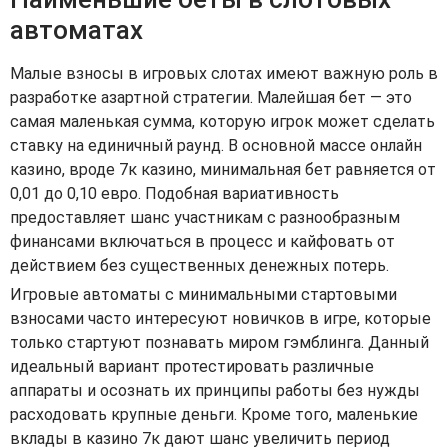
автоматах
Малые взносы в игровых слотах имеют важную роль в
разработке азартной стратегии. Малейшая бет — это
самая маленькая сумма, которую игрок может сделать
ставку на единичный раунд. В основной массе онлайн
казино, вроде 7к казино, минимальная бет равняется от
0,01 до 0,10 евро. Подобная вариативность
предоставляет шанс участникам с разнообразным
финансами включаться в процесс и кайфовать от
действием без существенных денежных потерь.
Игровые автоматы с минимальными стартовыми
взносами часто интересуют новичков в игре, которые
только стартуют познавать миром гэмблинга. Данный
идеальный вариант протестировать различные
аппараты и осознать их принципы работы без нужды
расходовать крупные деньги. Кроме того, маленькие
вклады в казино 7к дают шанс увеличить период