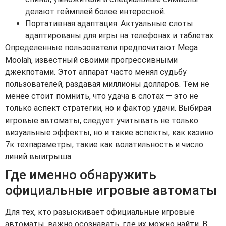
делают геймплей более интересной.
Портативная адаптация: Актуальные слоты
адаптированы для игры на телефонах и таблетах.
Определенные пользователи предпочитают Mega
Moolah, известный своими прогрессивными
джекпотами. Этот аппарат часто менял судьбу
пользователей, раздавая миллионы долларов. Тем не
менее стоит помнить, что удача в слотах — это не
только аспект стратегии, но и фактор удачи. Выбирая
игровые автоматы, следует учитывать не только
визуальные эффекты, но и такие аспекты, как казино
7к техпараметры, такие как волатильность и число
линий выигрыша.
Где именно обнаружить
официальные игровые автоматы
Для тех, кто разыскивает официальные игровые
автоматы, важно осознавать, где их можно найти. В