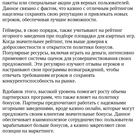
пакеты или специальные акции для верных пользователей.
Данное связано с фактом, что казино с отличным рейтингом
нацелены сохранять свою репутацию и привлекать новых
игроков, обеспечивая лучшие возможности.
Геймеры, в свою порядок, также учитывают на рейтинг
игорного заведения при подборе площадки для азартных игр.
Когда значительнее рейтинг, тем выше доверия к
добросовестности и открытости политики бонусов.
Популярные ресурсы, включая играть на деньги, интенсивно
применяют системы оценок для усовершенствования своих
предложений. Эти регулярно изучают отзывы игроков и
настраивают свои программы вознаграждений, чтобы
отвечать требованиям игроков и сохранять
конкурентоспособность на рынке.
Вдобавок этого, высокий уровень помогает росту объема
партнерских программ, что также влияет на политику
бонусов. Партнеры предпочитают работать с надежными
игорными заведениями, вроде казино онлайн, которые могут
предложить своим клиентам значительные бонусы. Данное
обеспечивает взаимополезное сотрудничество: пользователи
зарабатывают больше бонусов, а казино закрепляют свои
позиции на маркетинге.