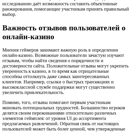
исследованию даёт возможность составить объективные
ранжирования, помогающие участникам принять правильный
выбор.
Важность отзывов пользователей о
онлайн-казино
Мнения геймеров занимают важную роль в определении
онлайн-казино. Возможные пользователи зачастую изучают
отзывам, чтобы найти сведения о порядочности и
достоверности сайта. Положительные отзывы могут укрепить
уверенность к казино, в то время как отрицательные
способны оттолкнуть даже самых заинтересованных
клиентов. Например, ссылки о быстрых транзакциях и
высококлассной службе поддержки могут существенно
увеличить привлекательность.
Помимо, того, отзывы помогают первым участникам
миновать потенциальных трудностей. Большинство игроков
делятся своим переживаниями относительно различных
элементов геймплея: от уровня UI до ассортимента
предлагаемых развлечений. Обратная связь от настоящих
пользователей может быть более ценной, чем утвержденные