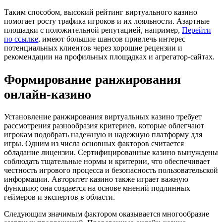
Таким способом, высокий рейтинг виртуального казино
помогает росту трафика игроков и их лояльности. Азартные
площадки с положительной репутацией, например,
Перейти
по ссылке
, имеют большие шансов привлечь интерес
потенциальных клиентов через хорошие рецензии и
рекомендации на профильных площадках и агрегатор-сайтах.
Формирование ранжирования
онлайн-казино
Установление ранжирования виртуальных казино требует
рассмотрения разнообразия критериев, которые облегчают
игрокам подобрать надежную и надежную платформу для
игры. Одним из числа основных факторов считается
обладание лицензии. Сертифицированные казино вынуждены
соблюдать тщательные нормы и критерии, что обеспечивает
честность игрового процесса и безопасность пользовательской
информации. Авторитет казино также играет важную
функцию; она создается на основе мнений подлинных
геймеров и экспертов в области.
Следующим значимым фактором оказывается многообразие