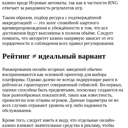
казино вроде Игровые автоматы, так как в частности RNG
отвечает за рандомность результатов игр.
Таким образом, подбор ресурса с подтверждённой
аккредитацией — это залог спокойной азартного
времяпрепровождения и убеждённости в том, что все
достижения будут выплачены в полном объёме. Следует
помнить, что авторитет казино напрямую зависит от его
порядочности и соблюдения всех правил регулирования.
Рейтинг ≠ идеальный вариант
Ранжирования онлайн игорных заведений обычно
воспринимаются как основной ориентир для выбора
платформы. Однако далеко не всегда лидирующие ранги в
рейтингах гарантируют совершенный геймплей. Во-первых,
оценки способны быть предвзятыми, поскольку создаются на
базе разнообразных показателей, таких как известность,
привилегии или отзывы игроков. Данные параметры не во
всех случаях отражают уровень игр либо надежность
обслуживания.
Кроме того, следует иметь в виду, что отдельные онлайн-
казино вливают значительные средства в рекламу, чтобы