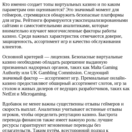
Кто именно создает топы виртуальных казино и по каким
параметрам они оцениваются? Это значимый момент для
геймеров, стремящихся обнаружить безопасные платформы
для игры. Рейтинги формируются узкоспециализированными
сайтами и самостоятельными аналитиками, которые
внимательно изучают многочисленные факторы работы
казино. Среди важных характеристик отмечаются доверие,
защищенность, ассортимент игр и качество обслуживания
клиентов.
Основной критерий — лицензия. Безопасные виртуальные
казино необходимо обладать разрешение выданную
признанных надзорных органов, таких как Malta Gaming
Authority или UK Gambling Commission. Следующий
значимый фактор — ассортимент игр. Премиальные онлайн-
казино предоставляют обширный ассортимент слотов, игр за
столом и живых дилеров от ведущих разработчиков, таких как
NetEnt и Microgaming.
Вдобавок не менее важны существенны отзывы геймеров и
скорость выплат. Аналитики учитывают истинные отзывы
игроков, чтобы определить репутацию казино. Быстрота
перевода финансов также имеет важную роль: лучшие
ресурсы гарантируют мгновенные переводы без
отлагательств. Таким путём, всесторонний подход к