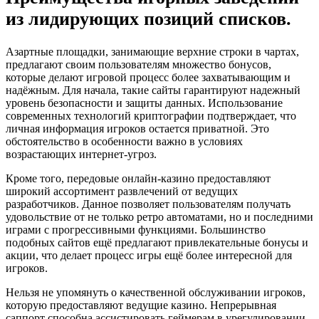
из лидирующих позиций списков.
Азартные площадки, занимающие верхние строки в чартах,
предлагают своим пользователям множество бонусов,
которые делают игровой процесс более захватывающим и
надёжным. Для начала, такие сайты гарантируют надежный
уровень безопасности и защиты данных. Использование
современных технологий криптографии подтверждает, что
личная информация игроков остается приватной. Это
обстоятельство в особенности важно в условиях
возрастающих интернет-угроз.
Кроме того, передовые онлайн-казино предоставляют
широкий ассортимент развлечений от ведущих
разработчиков. Данное позволяет пользователям получать
удовольствие от не только ретро автоматами, но и последними
играми с прогрессивными функциями. Большинство
подобных сайтов ещё предлагают привлекательные бонусы и
акции, что делает процесс игры ещё более интересной для
игроков.
Нельзя не упомянуть о качественной обслуживании игроков,
которую предоставляют ведущие казино. Непрерывная
саппорт способна ассистировать геймерам в урегулировании