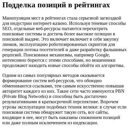
Подделка позиций в рейтингах
Манипуляция мест в рейтингах стала серьезной загвоздкой
для индустрии интернет-казино. Используя теневые способы
SEO, отдельные веб-ресурсы пытаются перехитрить
поисковые системы и достичь более высокие позиции в
поисковой выдаче. Это включает включает в себя закупку
линков, эксплуатацию роботизированных скриптов для
генерации потока посетителей и даже разработку фальшивых
рецензий. Поисковики механизмы, например Google,
интенсивно борются с этими способами, но мошенники
продолжают находить новые способы обойти их алгоритмы.
Одним из самых популярных методов оказывается
формирование систем веб-ресурсов, что обоюдно
обмениваются ссылками, тем самым искусственно повышая
авторитет каждого из них. Такие сети часто именуются PBN
(Private Blog Networks) и способны быть достаточно
результативными в краткосрочной перспективе. Впрочем
угрозы эксплуатации подобных техник велики: в случае если
поисковая система обнаружит такую сеть, все сайты,
входящие в нее, могут быть наказаны снижением позиций
или даже полным исключением из индексации.