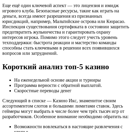
Еще ещё один ключевой аспект — это лицензия и имидж
игрового клуба. Безопасные ресурсы, такие как играть на
деньги, всегда имеют разрешения из признанных
юрисдикций, например, Мальтийские острова или Кюрасао.
Инспекция существования сертификата в состоянии защитить
предотвратить жульничества и гарантировать охрану
интересов игрока. Помимо этого следует учесть уровень
техподдержки: быстрота реакции и мастерство команды
способны стать ключевыми в решении всех появившихся
вопросов или затруднений.
Короткий анализ топ-5 казино
На еженедельной основе акции и турниры
Программа верности с обратной выплатой.
Скоростные переводы денег
Следующий в списке — Казино Икс, знаменитое своим
ассортиментом слотов и большими лимитами ставок. Здесь
геймеры могут выбрать в числе более чем трёх тысяч игр от
разработчиков. Особенное внимание необходимо обратить на:
Возможности вовлекаться в настоящие развлечения с
крупье