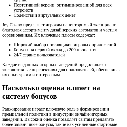
Портативной версии, оптимизированной для всех
устройств
Содействии виртуальных денег
Joy Casino предлагает игрокам неповторимый экспириенс
благодаря ассортименту дизайнерских автоматов и частым
соревнованиям. Их ключевые плюсы содержат:
Широкий выбор поставщиков игровых приложений
Бонусы на первый вклад до 200 процентов
24/7 сервис пользователей
Каждое из данных игорных заведений предоставляет
эксклюзивные перспективы для пользователей, обеспечивая
их опыт ярким и интересным.
Насколько оценка влияет на
систему бонусов
Ранжирование играет ключевую роль в формировании
премиальной политики в индустрии онлайн-игорных
заведений. Высокий оценка позволяет сайтам предлагать
более заманчивые бонусы, такие как усиленные стартовые