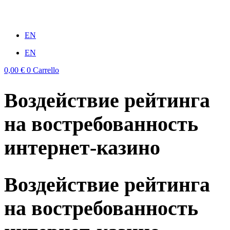
Vai
al
win
mostbet casino
1vin
pinup casino
4rabit
мостбет казино играть
contenuto
EN
EN
0,00
€
0
Carrello
Воздействие рейтинга
на востребованность
интернет-казино
Воздействие рейтинга
на востребованность