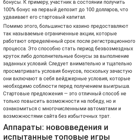
бонусы. К примеру, участник в состоянии получить
100% бонус на первый депозит до 100 долларов, что
удваивает его стартовый капитал.
Помимо этого, большинство казино предоставляют
так называемые ограниченные акции, которые
работают определённый срок после регистрационного
процесса. Это способно стать период безвозмездных
круток либо дополнительные бонусы за выполнение
заданных условий. Следует внимательно и тщательно
просматривать условия бонусов, поскольку зачастую
они включают в себя вейджерные условия, которые
необходимо соблюсти перед получением выигрыша.
Стартовые предложения — это отличный способ не
только повысить возможности на победу, но и
ознакомиться с многочисленными автоматами и
возможностями сайта без избыточных трат.
Аппараты: нововведения и
испытанные топовые игры