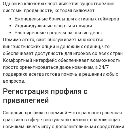
Одной из ключевых черт является существование
системы преданности, которая включает:
Еженедельные бонусы для активных геймеров
Индивидуальные оферты и скидки
Расширенные пределы на снятие денег.
Помимо этого, сайт обслуживает множество
лингвистических опций и денежных единиц, что
обеспечивает доступность для игроков со всех стран.
Комфортный интерфейс обеспечивает возможность
просто ориентироваться даже новичкам, а 24/7
поддержка всегда готова помочь в решении любых
вопросов.
Регистрация профиля с
привилегией
Создание профиля с премией — это распространенная
практика в сфере виртуальных казино, позволяющая
новичкам начать игру с дополнительными средствами.