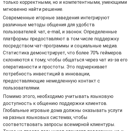
только корректными, но и компетентными, умеющими
мгновенно найти решение.
Современные игорные заведения интегрируют
различные методы общения для удобств
пользователей: чат, e-mail, и звонок. Определенные
платформы предоставляют в том числе поддержку
посредством чат-программы и социальные медиа.
Статистика демонстрирует, что более 70% геймеров
склоняются к тому, чтобы общаться через чат из-за его
оперативности и простоты. Это подчеркивает
потребность инвестиций в инновации,
предоставляющие немедленную контакт с
пользователями.
Помимо этого, необходимо учитывать языковую
доступность к общению поддержки клиентов.
Глобальные игровые дома должны оказывать услуги
на разных языковых системах, чтобы
соответствовать запросы всемирной клиентуры.