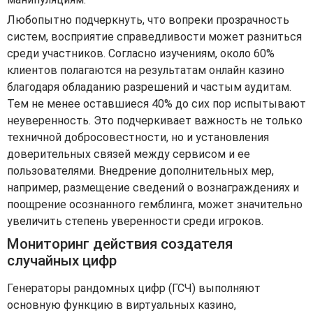
Любопытно подчеркнуть, что вопреки прозрачность
систем, восприятие справедливости может разниться
среди участников. Согласно изучениям, около 60%
клиентов полагаются на результатам онлайн казино
благодаря обладанию разрешений и частым аудитам.
Тем не менее оставшиеся 40% до сих пор испытывают
неуверенность. Это подчеркивает важность не только
техничной добросовестности, но и установления
доверительных связей между сервисом и ее
пользователями. Внедрение дополнительных мер,
например, размещение сведений о вознаграждениях и
поощрение осознанного гемблинга, может значительно
увеличить степень уверенности среди игроков.
Мониторинг действия создателя
случайных цифр
Генераторы рандомных цифр (ГСЧ) выполняют
основную функцию в виртуальных казино,