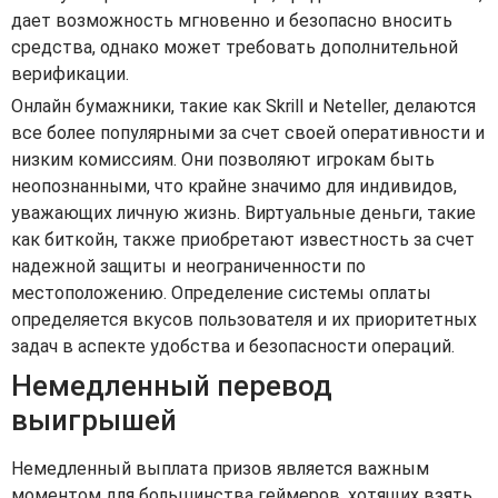
дает возможность мгновенно и безопасно вносить
средства, однако может требовать дополнительной
верификации.
Онлайн бумажники, такие как Skrill и Neteller, делаются
все более популярными за счет своей оперативности и
низким комиссиям. Они позволяют игрокам быть
неопознанными, что крайне значимо для индивидов,
уважающих личную жизнь. Виртуальные деньги, такие
как биткойн, также приобретают известность за счет
надежной защиты и неограниченности по
местоположению. Определение системы оплаты
определяется вкусов пользователя и их приоритетных
задач в аспекте удобства и безопасности операций.
Немедленный перевод
выигрышей
Немедленный выплата призов является важным
моментом для большинства геймеров, хотящих взять