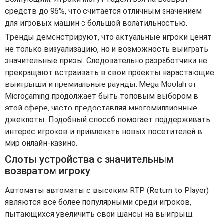
средств до 96%, что считается отличным значением
для игровых машин с большой волатильностью.
Тренды демонстрируют, что актуальные игроки ценят
не только визуализацию, но и возможность выиграть
значительные призы. Следовательно разработчики не
прекращают встраивать в свои проекты нарастающие
выигрыши и премиальные раунды. Mega Moolah от
Microgaming продолжает быть топовым выбором в
этой сфере, часто предоставляя многомиллионные
джекпоты. Подобный способ помогает поддерживать
интерес игроков и привлекать новых посетителей в
мир онлайн-казино.
Слоты устройства с значительным
возвратом игроку
Автоматы автоматы с высоким RTP (Return to Player)
являются все более популярными среди игроков,
пытающихся увеличить свои шансы на выигрыш.