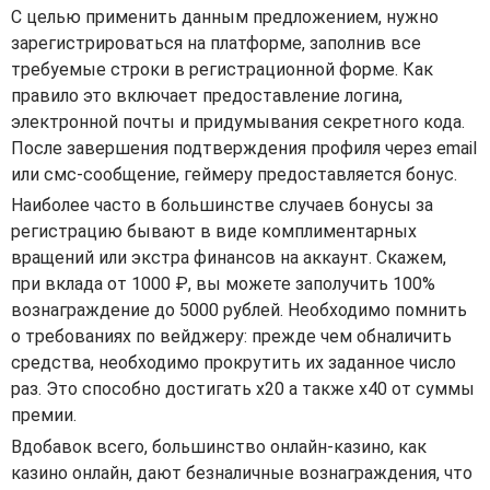
С целью применить данным предложением, нужно
зарегистрироваться на платформе, заполнив все
требуемые строки в регистрационной форме. Как
правило это включает предоставление логина,
электронной почты и придумывания секретного кода.
После завершения подтверждения профиля через email
или смс-сообщение, геймеру предоставляется бонус.
Наиболее часто в большинстве случаев бонусы за
регистрацию бывают в виде комплиментарных
вращений или экстра финансов на аккаунт. Скажем,
при вклада от 1000 ₽, вы можете заполучить 100%
вознаграждение до 5000 рублей. Необходимо помнить
о требованиях по вейджеру: прежде чем обналичить
средства, необходимо прокрутить их заданное число
раз. Это способно достигать x20 а также x40 от суммы
премии.
Вдобавок всего, большинство онлайн-казино, как
казино онлайн, дают безналичные вознаграждения, что