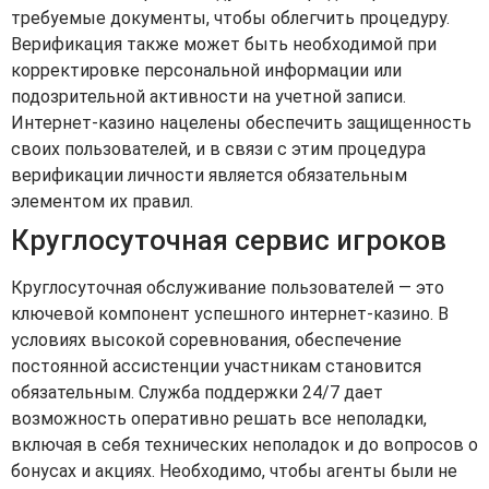
требуемые документы, чтобы облегчить процедуру.
Верификация также может быть необходимой при
корректировке персональной информации или
подозрительной активности на учетной записи.
Интернет-казино нацелены обеспечить защищенность
своих пользователей, и в связи с этим процедура
верификации личности является обязательным
элементом их правил.
Круглосуточная сервис игроков
Круглосуточная обслуживание пользователей — это
ключевой компонент успешного интернет-казино. В
условиях высокой соревнования, обеспечение
постоянной ассистенции участникам становится
обязательным. Служба поддержки 24/7 дает
возможность оперативно решать все неполадки,
включая в себя технических неполадок и до вопросов о
бонусах и акциях. Необходимо, чтобы агенты были не