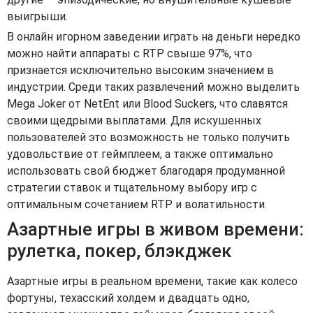
выигрыши.
В онлайн игорном заведении играть на деньги нередко
можно найти аппараты с RTP свыше 97%, что
признается исключительно высоким значением в
индустрии. Среди таких развлечений можно выделить
Mega Joker от NetEnt или Blood Suckers, что славятся
своими щедрыми выплатами. Для искушенных
пользователей это возможность не только получить
удовольствие от геймплеем, а также оптимально
использовать свой бюджет благодаря продуманной
стратегии ставок и тщательному выбору игр с
оптимальным сочетанием RTP и волатильности.
Азартные игры в живом времени:
рулетка, покер, блэкджек
Азартные игры в реальном времени, такие как колесо
фортуны, техасский холдем и двадцать одно,