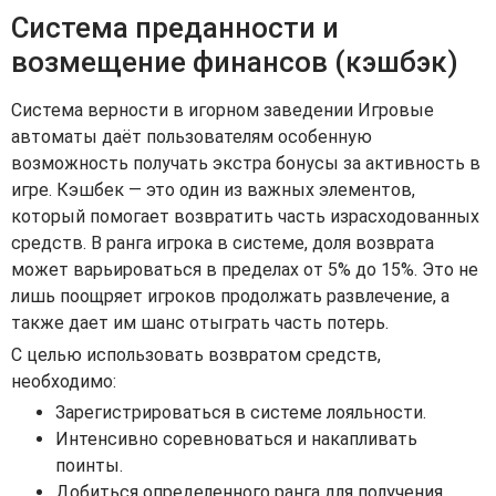
Система преданности и
возмещение финансов (кэшбэк)
Система верности в игорном заведении Игровые
автоматы даёт пользователям особенную
возможность получать экстра бонусы за активность в
игре. Кэшбек — это один из важных элементов,
который помогает возвратить часть израсходованных
средств. В ранга игрока в системе, доля возврата
может варьироваться в пределах от 5% до 15%. Это не
лишь поощряет игроков продолжать развлечение, а
также дает им шанс отыграть часть потерь.
С целью использовать возвратом средств,
необходимо:
Зарегистрироваться в системе лояльности.
Интенсивно соревноваться и накапливать
поинты.
Добиться определенного ранга для получения