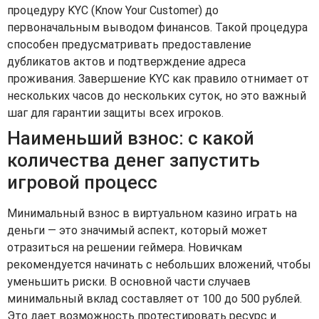
процедуру KYC (Know Your Customer) до
первоначальным выводом финансов. Такой процедура
способен предусматривать предоставление
дубликатов актов и подтверждение адреса
проживания. Завершение KYC как правило отнимает от
нескольких часов до нескольких суток, но это важный
шаг для гарантии защиты всех игроков.
Наименьший взнос: с какой
количества денег запустить
игровой процесс
Минимальный взнос в виртуальном казино играть на
деньги — это значимый аспект, который может
отразиться на решении геймера. Новичкам
рекомендуется начинать с небольших вложений, чтобы
уменьшить риски. В основной части случаев
минимальный вклад составляет от 100 до 500 рублей.
Это дает возможность протестировать ресурс и