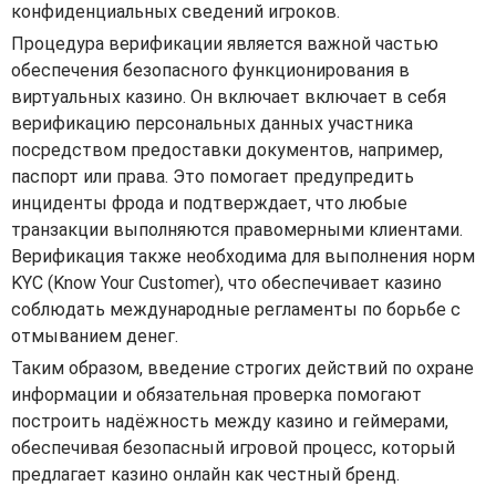
конфиденциальных сведений игроков.
Процедура верификации является важной частью
обеспечения безопасного функционирования в
виртуальных казино. Он включает включает в себя
верификацию персональных данных участника
посредством предоставки документов, например,
паспорт или права. Это помогает предупредить
инциденты фрода и подтверждает, что любые
транзакции выполняются правомерными клиентами.
Верификация также необходима для выполнения норм
KYC (Know Your Customer), что обеспечивает казино
соблюдать международные регламенты по борьбе с
отмыванием денег.
Таким образом, введение строгих действий по охране
информации и обязательная проверка помогают
построить надёжность между казино и геймерами,
обеспечивая безопасный игровой процесс, который
предлагает казино онлайн как честный бренд.