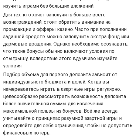
изучить играми без больших вложений.
Для тех, кто хочет заполучить больше всего
вознаграждений, стоит обратить внимание на
промоакции и офферы казино. Часто при пополнении
заданной средств можно заполучить экстра фонд или
дармовые вращения. Однако необходимо осознавать,
что такие бонусы обычно включают условия по
отыгрышу, вследствие этого вдумчиво изучайте
условия.
Подбор объема для первого депозита зависит от
индивидуального бюджета и целей. Когда вы
намереваетесь играть в азартные игры регулярно,
целесообразно рассмотреть возможность депозита
более значительной суммы для извлечения
максимальной пользы из бонусов. Всё же всегда
учитывайте о принципах разумной азартной игры и
определяйте для себя ограничения, чтобы не допустить
финансовых потерь.