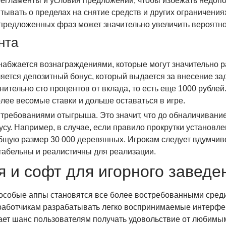
егламенты и условия предложений, чтобы избежать недопо
тывать о пределах на снятие средств и других ограничения
 предложенных фраз может значительно увеличить вероятно
нта
снабжается вознаграждениями, которые могут значительно
ется депозитный бонус, который выдается за внесение зад
нительно сто процентов от вклада, то есть еще 1000 рубле
олее весомые ставки и дольше оставаться в игре.
с требованиями отыгрыша. Это значит, что до обналичиван
су. Например, в случае, если правило прокрутки установлен
общую размер 30 000 деревянных. Игрокам следует вдумчиво
табельны и реалистичны для реализации.
 и софт для игорного заведе
собые аппы становятся все более востребованными среди 
работчикам разрабатывать легко воспринимаемые интерфе
ает шанс пользователям получать удовольствие от любимым