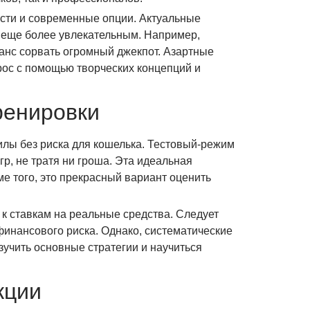
сти и современные опции. Актуальные
 еще более увлекательным. Например,
анс сорвать огромный джекпот. Азартные
прос с помощью творческих концепций и
ренировки
силы без риска для кошелька. Тестовый-режим
р, не тратя ни гроша. Эта идеальная
ме того, это прекрасный вариант оценить
к ставкам на реальные средства. Следует
 финансового риска. Однако, систематические
зучить основные стратегии и научиться
кции