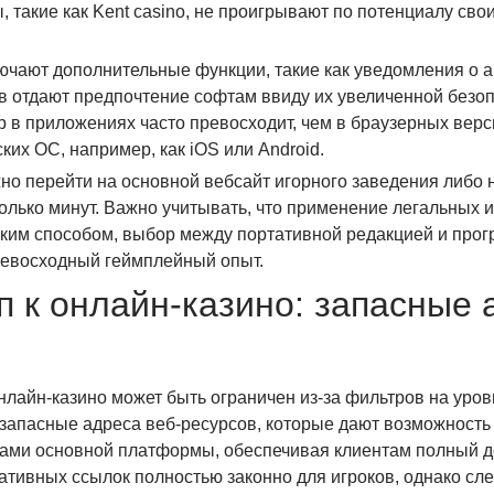
, такие как Kent casino, не проигрывают по потенциалу св
ючают дополнительные функции, такие как уведомления о 
 отдают предпочтение софтам ввиду их увеличенной безопа
гр в приложениях часто превосходит, чем в браузерных верс
х ОС, например, как iOS или Android.
но перейти на основной вебсайт игорного заведения либо 
колько минут. Важно учитывать, что применение легальных 
аким способом, выбор между портативной редакцией и прог
превосходный геймплейный опыт.
 к онлайн-казино: запасные 
лайн-казино может быть ограничен из-за фильтров на уров
апасные адреса веб-ресурсов, которые дают возможность о
ками основной платформы, обеспечивая клиентам полный до
ативных ссылок полностью законно для игроков, однако сле