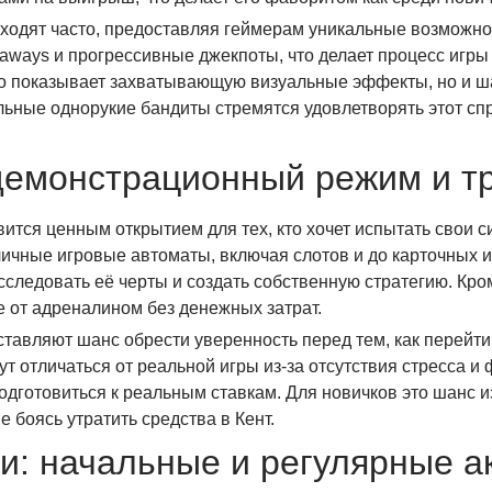
ходят часто, предоставляя геймерам уникальные возможно
ways и прогрессивные джекпоты, что делает процесс игры
ко показывает захватывающую визуальные эффекты, но и ш
альные однорукие бандиты стремятся удовлетворять этот с
 демонстрационный режим и т
ится ценным открытием для тех, кто хочет испытать свои 
ичные игровые автоматы, включая слотов и до карточных иг
следовать её черты и создать собственную стратегию. Кро
е от адреналином без денежных затрат.
авляют шанс обрести уверенность перед тем, как перейти 
ут отличаться от реальной игры из-за отсутствия стресса и
дготовиться к реальным ставкам. Для новичков это шанс и
 боясь утратить средства в Кент.
и: начальные и регулярные а