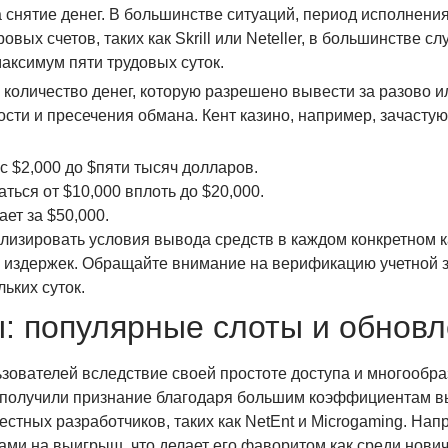
а снятие денег. В большинстве ситуаций, период исполнен
ых счетов, таких как Skrill или Neteller, в большинстве с
аксимум пяти трудовых суток.
количество денег, которую разрешено вывести за разово ил
сти и пресечения обмана. Кент казино, например, зачастую
с $2,000 до $пяти тысяч долларов.
ься от $10,000 вплоть до $20,000.
ет за $50,000.
лизировать условия вывода средств в каждом конкретном 
издержек. Обращайте внимание на верификацию учетной з
ьких суток.
: популярные слоты и обнов
ователей вследствие своей простоте доступа и многообра
е получили признание благодаря большим коэффициентам 
стных разработчиков, таких как NetEnt и Microgaming. Напр
ми на выигрыш, что делает его фаворитом как среди нович