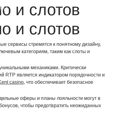
о и слотов
N
о и слотов
ые сервисы стремятся к понятному дизайну,
лючевым категориям, таким как слоты и
 уникальными механиками. Критически
кий RTP является индикатором порядочности и
Kent casino
, что обеспечивает безопасное
едельные оферы и планы лояльности могут в
 бонусов, чтобы предотвратить неожиданных