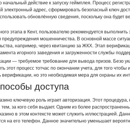
о начальный действие к запуску геймплея. Процесс регистр
чий электронный адрес, сформировать безопасный ключ дост
спользовать обновлённую сведения, поскольку она будет 
ого этапа в Кент, пользователю рекомендуется выполнить 
и предупреждения мошенничества. В основной массе ситуа
льства, например, через квитанцию за ЖКХ. Этап верифика
гламента игорного заведения и загруженности службы подде
ации — требуемое требование для вывода призов. Безо ук
ь этот процесс тотчас по окончании учета, для того чтобы 
верификации, но это необходимая мера для охраны их инт
способы доступа
зино ключевую роль играет авторизация. Этот процедура, 
 тем, за кого себя выдает. Одним из более распространен
казино в этом контексте может служить иллюстрацией. Дан
ся на его телефон. Данное значительно уменьшает вероятн