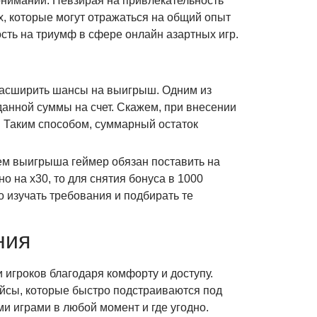
ниманий. Невзирая на привлекательность
х, которые могут отражаться на общий опыт
сть на триумф в сфере онлайн азартных игр.
 расширить шансы на выигрыш. Одним из
анной суммы на счет. Скажем, при внесении
й. Таким способом, суммарный остаток
ием выигрыша геймер обязан поставить на
о на x30, то для снятия бонуса в 1000
 изучать требования и подбирать те
ния
игроков благодаря комфорту и доступу.
йсы, которые быстро подстраиваются под
и играми в любой момент и где угодно.