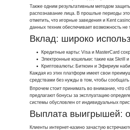
Также одним результативным методом защиты
распознавание лица. В прошлые периоды этот
отметить, что игорные заведения и Kent cas
данных техник обеспечивает возможность не 
Вклад: широко испол
Кредитные карты: Visa и MasterCard сох
Электронные кошельки: такие как Skrill 
Криптовалюты: Биткоин и Эфириум наб
Каждая из этих платформ имеет свои преиму
средствами без нужды в том, чтобы сообщать 
Впрочем стоит принимать во внимание, что с
предлагают бонусы за эксплуатацию определ
системы обусловлен от индивидуальных прист
Выплата выигрышей: ог
Клиенты интернет-казино зачастую встречаю