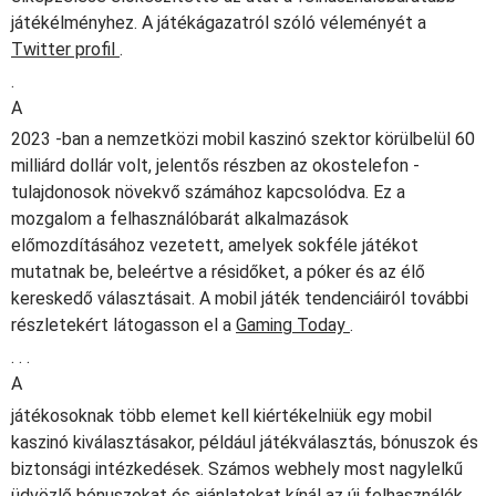
játékélményhez. A játékágazatról szóló véleményét a
Twitter profil
.
.
A
2023 -ban a nemzetközi mobil kaszinó szektor körülbelül 60
milliárd dollár volt, jelentős részben az okostelefon -
tulajdonosok növekvő számához kapcsolódva. Ez a
mozgalom a felhasználóbarát alkalmazások
előmozdításához vezetett, amelyek sokféle játékot
mutatnak be, beleértve a résidőket, a póker és az élő
kereskedő választásait. A mobil játék tendenciáiról további
részletekért látogasson el a
Gaming Today
.
. . .
A
játékosoknak több elemet kell kiértékelniük egy mobil
kaszinó kiválasztásakor, például játékválasztás, bónuszok és
biztonsági intézkedések. Számos webhely most nagylelkű
üdvözlő bónuszokat és ajánlatokat kínál az új felhasználók