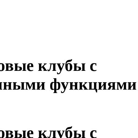
овые клубы с
нными функциями
овые клубы с