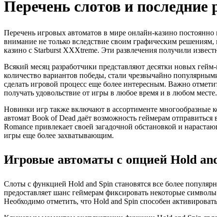
Перечень слотов и последние
Перечень игровых автоматов в мире онлайн-казино постоянно 
внимание не только вследствие своим графическим решениям, н
казино с Starburst XXXtreme. Эти развлечения получили извес
Всякий месяц разработчики представляют десятки новых гейм
количество вариантов победы, стали чрезвычайно популярными
сделать игровой процесс еще более интересным. Важно отмети
получать удовольствие от игры в любое время и в любом месте.
Новинки игр также включают в ассортименте многообразные к
автомат Book of Dead даёт возможность геймерам отправиться
Romance привлекает своей загадочной обстановкой и нараста
игры еще более захватывающим.
Игровые автоматы с опцией Hold and
Слоты с функцией Hold and Spin становятся все более популя
предоставляет шанс геймерам фиксировать некоторые символы
Необходимо отметить, что Hold and Spin способен активироват