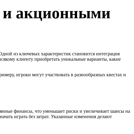
 и акционными
дной из ключевых характеристик становится интеграция
всякому клиенту приобретать уникальные варианты, какие
имеру, игроки могут участвовать в разнообразных квестах и
рянные финансы, что уменьшает риски и увеличивает шансы на
начать играть без затрат. Указанные изменения делают