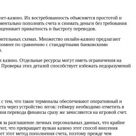
т-казино. Их востребованность объясняется простотой и
ментально пополнять счета и снимать деньги без требования
ценивает приватность и быстроту переводов.
щрительных схемах. Множество онлайн-казино предлагают
кромнее по сравнению с стандартными банковскими
.
 казино. Отдельные ресурсы могут иметь ограничения на
Проверка этих деталей способствует избежать недоразумений
 с тем, что такие терминалы обеспечивают оперативный и
а через устройство легок: геймеру необходимо отметить в
ия перевода финансы сразу же зачисляются на игровой счет.
я за разглашение личных персональных данных, что крайне
ют, что превращает вулкан казино этот способ внесения
ет этот метод пополнения счета, поэтому прежде чем