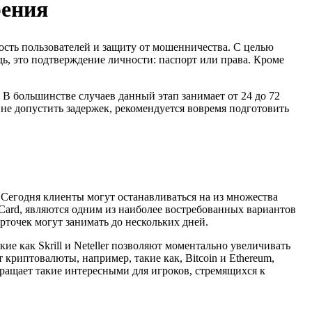
рения
ость пользователей и защиту от мошенничества. С целью
дь, это подтверждение личности: паспорт или права. Кроме
В большинстве случаев данный этап занимает от 24 до 72
не допустить задержек, рекомендуется вовремя подготовить
Сегодня клиенты могут останавливаться на из множества
Card, являются одним из наиболее востребованных вариантов
рточек могут занимать до нескольких дней.
е как Skrill и Neteller позволяют моментально увеличивать
риптовалюты, например, такие как, Bitcoin и Ethereum,
вращает такие интересными для игроков, стремящихся к