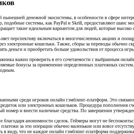
иков
нынешней денежной экосистемы, в особенности в сфере интерне
подобные системы, как PayPal и Skrill, предоставляют шанс мо
ащает такие идеальным вариантом для людей, которые высоко о
авляет перспективу включаться в многочисленных акциях и поо
рез электронные кошельки. Также, сборы за переводы обычно с
ять деньги и приобретать больше удовольствия от процесса игры
жника важно проверить в его сочетаемости с выбранным онлайн
ляемые бонусы за применение определенных платежных систем. 
ходным.
ованными среди игроков онлайн гэмблинг-платформ. Это связано
редиток или электронных кошельков. Процедура пополнения счет
ый номер и внести наличные средства. По завершении утвержден
 благодаря анонимности сделок. Геймеры могут не беспокоитьс
платежи за эти операции обычно маленькие или вовсе отсутству
ть в виду, что не каждое онлайн гэмблинг-платформа поддержива