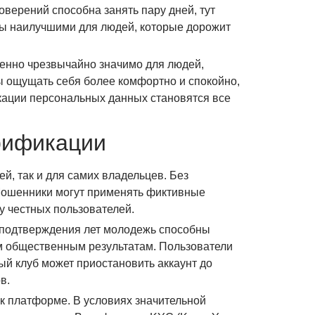
оверений способна занять пару дней, тут
ты наилучшими для людей, которые дорожит
бенно чрезвычайно значимо для людей,
ны ощущать себя более комфортно и спокойно,
кации персональных данных становятся все
рификации
й, так и для самих владельцев. Без
Мошенники могут применять фиктивные
ну честных пользователей.
з подтверждения лет молодежь способны
ым общественным результатам. Пользователи
ый клуб может приостановить аккаунт до
в.
 к платформе. В условиях значительной