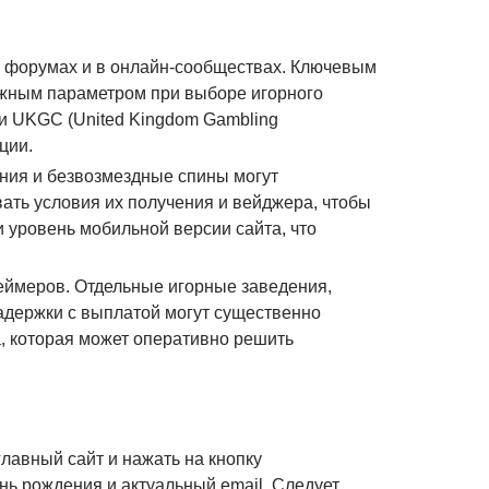
 форумах и в онлайн-сообществах. Ключевым
ажным параметром при выборе игорного
ли UKGC (United Kingdom Gambling
ции.
ния и безвозмездные спины могут
ть условия их получения и вейджера, чтобы
 уровень мобильной версии сайта, что
геймеров. Отдельные игорные заведения,
задержки с выплатой могут существенно
а, которая может оперативно решить
главный сайт и нажать на кнопку
нь рождения и актуальный email. Следует