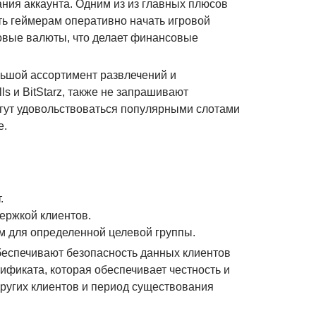
ния аккаунта. Одним из из главных плюсов
ть геймерам оперативно начать игровой
овые валюты, что делает финансовые
ольшой ассортимент развлечений и
s и BitStarz, также не запрашивают
огут удовольствоваться популярными слотами
е.
.
ержкой клиентов.
ым для определенной целевой группы.
беспечивают безопасность данных клиентов
ификата, которая обеспечивает честность и
других клиентов и период существования