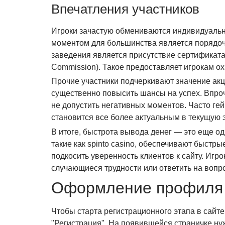
Впечатления участников
Игроки зачастую обмениваются индивидуальн
моментом для большинства является порядоч
заведения является присутствие сертификата
Commission). Такое предоставляет игрокам 
Прочие участники подчеркивают значение ак
существенно повысить шансы на успех. Впро
не допустить негативных моментов. Часто ге
становится все более актуальным в текущую э
В итоге, быстрота вывода денег — это еще о
такие как spinto casino, обеспечивают быст
подкосить уверенность клиентов к сайту. Иг
случающиеся трудности или ответить на вопр
Оформление профиля 
Чтобы старта регистрационного этапа в сайте
"Регистрация". На появившейся страничке ну