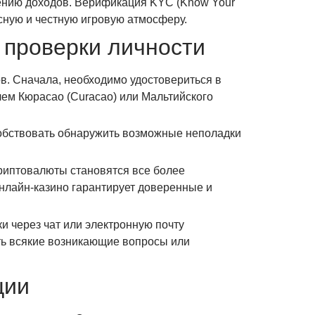
ижению доходов. Верификация KYC (Know Your
асную и честную игровую атмосферу.
 проверки личности
в. Сначала, необходимо удостовериться в
олем Кюрасао (Curacao) или Мальтийского
особствовать обнаружить возможные неполадки
риптовалюты становятся все более
онлайн-казино гарантирует доверенные и
и через чат или электронную почту
ть всякие возникающие вопросы или
ции