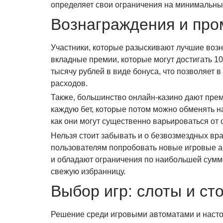
определяет свои ограничения на минимальны
Вознаграждения и про
Участники, которые разыскивают лучшие возн
вкладные премии, которые могут достигать 10
тысячу рублей в виде бонуса, что позволяет 
расходов.
Также, большинство онлайн-казино дают прем
каждую бет, которые потом можно обменять н
как они могут существенно варьироваться от о
Нельзя стоит забывать и о безвозмездных в
пользователям попробовать новые игровые ав
и обладают ограничения по наибольшей сумме
свежую избранницу.
Выбор игр: слоты и ст
Решение среди игровыми автоматами и насто