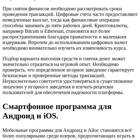
При снятия финансов необходимо рассматривать сроки
проведения транзакций. Цифровые счета часто предоставляют
немедленные выплат, тогда как финансовые операции
способны занимать до пяти рабочих дней. Криптовалюты,
например Bitcoin и Ethereum, становятся все более
распространенными благодаря приватности и маленьким
издержкам. Впрочем до использованием цифровых валют
необходимо внимательно изучить их изменчивость курса.
Подбор варианта внесения средств и снятия денег может
значительно отразиться на игровой опыт. Необходимо
проверить, что определенное игорное заведение гарантирует
безопасные и проверенные методы транзакций.
Неукоснительно советуется удостоверяться в существование
лицензии у игорного заведения и изучать рецензии
пользователей для обеспечения надежности платформы.
Смартфонное программа для
Андроид и iOS.
Мобильные программы для Андроид и Айос становятся всё
более популярными среди юзеров, предпочитающих играть в