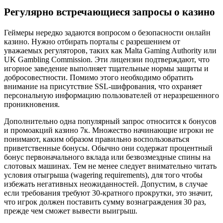
Регулярно встречающиеся запросы о казино
Геймеры нередко задаются вопросом о безопасности онлайн
казино. Нужно отбирать порталы с разрешением от
уважаемых регуляторов, таких как Malta Gaming Authority или
UK Gambling Commission. Эти лицензии подтверждают, что
игорное заведение выполняет тщательные нормы защиты и
добросовестности. Помимо этого необходимо обратить
внимание на присутствие SSL-шифрования, что охраняет
персональную информацию пользователей от неразрешенного
проникновения.
Дополнительно одна популярный запрос относится к бонусов
и промоакций казино 7к. Множество начинающие игроки не
понимают, каким образом правильно воспользоваться
приветственные бонусы. Обычно они содержат процентный
бонус первоначального вклада или безвозмездные спины на
слотовых машинах. Тем не менее следует внимательно читать
условия отыгрыша (wagering requirements), для того чтобы
избежать негативных неожиданностей. Допустим, в случае
если требования требуют 30-кратного прокрутки, это значит,
что игрок должен поставить сумму вознаграждения 30 раз,
прежде чем сможет вывести выигрыш.