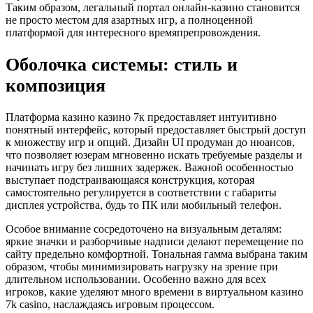
Таким образом, легальный портал онлайн-казино становится
не просто местом для азартных игр, а полноценной
платформой для интересного времяпрепровождения.
Оболочка системы: стиль и
композиция
Платформа казино казино 7к предоставляет интуитивно
понятный интерфейс, который предоставляет быстрый доступ
к множеству игр и опций. Дизайн UI продуман до нюансов,
что позволяет юзерам мгновенно искать требуемые разделы и
начинать игру без лишних задержек. Важной особенностью
выступает подстраивающаяся конструкция, которая
самостоятельно регулируется в соответствии с габариты
дисплея устройства, будь то ПК или мобильный телефон.
Особое внимание сосредоточено на визуальным деталям:
яркие значки и разборчивые надписи делают перемещение по
сайту предельно комфортной. Тональная гамма выбрана таким
образом, чтобы минимизировать нагрузку на зрение при
длительном использовании. Особенно важно для всех
игроков, какие уделяют много времени в виртуальном казино
7k casino, наслаждаясь игровым процессом.