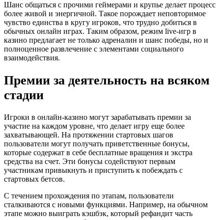
Шанс общаться с прочими геймерами и крупье делает процесс
более живой и энергичной. Такое порождает неповторимое
чувство единства в кругу игроков, что трудно добиться в
обычных онлайн играх. Таким образом, режим live-игр в
казино предлагает не только адреналин и шанс победы, но и
полноценное развлечение с элементами социального
взаимодействия.
Премии за деятельность на всяком
стадии
Игроки в онлайн-казино могут зарабатывать премии за
участие на каждом уровне, что делает игру еще более
захватывающей. На протяжении стартовых шагов
пользователи могут получать приветственные бонусы,
которые содержат в себе бесплатные вращения и экстра
средства на счет. Эти бонусы содействуют первым
участникам привыкнуть и приступить к побеждать с
стартовых бетсов.
С течением прохождения по этапам, пользователи
сталкиваются с новыми функциями. Например, на обычном
этапе можно выиграть кэшбэк, который рефандит часть