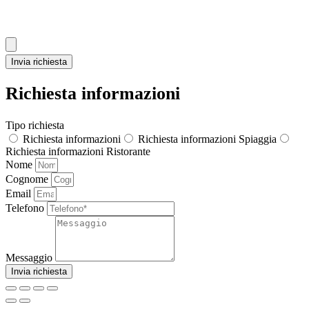
Allega CV
Invia richiesta
Richiesta informazioni
Tipo richiesta
Richiesta informazioni
Richiesta informazioni Spiaggia
Richiesta informazioni Ristorante
Nome
Cognome
Email
Telefono
Messaggio
Invia richiesta