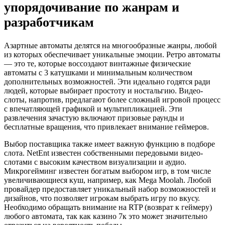
упорядочивание по жанрам и
разработчикам
Азартные автоматы делятся на многообразные жанры, любой
из которых обеспечивает уникальные эмоции. Ретро автоматы
— это те, которые воссоздают винтажные физические
автоматы с 3 катушками и минимальным количеством
дополнительных возможностей. Эти идеально годятся ради
людей, которые выбирает простоту и ностальгию. Видео-
слоты, напротив, предлагают более сложный игровой процесс
с впечатляющей графикой и мультипликацией. Эти
развлечения зачастую включают призовые раунды и
бесплатные вращения, что привлекает внимание геймеров.
Выбор поставщика также имеет важную функцию в подборе
слота. NetEnt известен собственными передовыми видео-
слотами с высоким качеством визуализации и аудио.
Микрогейминг известен богатым выбором игр, в том числе
увеличивающиеся куш, например, как Mega Moolah. Любой
провайдер предоставляет уникальный набор возможностей и
дизайнов, что позволяет игрокам выбрать игру по вкусу.
Необходимо обращать внимание на RTP (возврат к геймеру)
любого автомата, так как казино 7к это может значительно