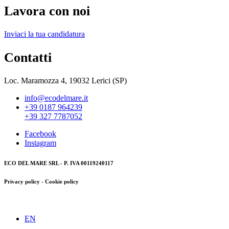
Lavora con noi
Inviaci la tua candidatura
Contatti
Loc. Maramozza 4, 19032 Lerici (SP)
info@ecodelmare.it
+39 0187 964239
+39 327 7787052
Facebook
Instagram
ECO DEL MARE SRL - P. IVA 00119240117
Privacy policy - Cookie policy
EN