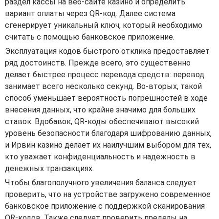
раздел кассы на веб-сайте казино и определить
вариант оплаты через QR-код. Далее система
сгенерирует уникальный ключ, который необходимо
считать с помощью банковское приложение.
Эксплуатация кодов быстрого отклика предоставляет
ряд достоинств. Прежде всего, это существенно
делает быстрее процесс перевода средств: перевод
занимает всего несколько секунд. Во-вторых, такой
способ уменьшает вероятность погрешностей в ходе
внесения данных, что крайне значимо для больших
ставок. Вдобавок, QR-коды обеспечивают высокий
уровень безопасности благодаря шифрованию данных,
и Ирвин казино делает их наилучшим выбором для тех,
кто уважает конфиденциальность и надежность в
денежных транзакциях.
Чтобы благополучного увеличения баланса следует
проверить, что на устройстве загружено современное
банковское приложение с поддержкой сканирования
QR-кодов. Также следует проверить пределы на