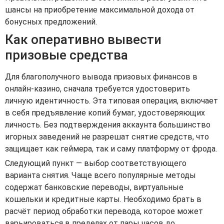
шансы на приобретение максимальной дохода от
бонусных предложений.
Как оперативно вывести
призовые средства
Для благополучного вывода призовых финансов в
онлайн-казино, сначала требуется удостоверить
личную идентичность. Эта типовая операция, включает
в себя предъявление копий бумаг, удостоверяющих
личность. Без подтверждения аккаунта большинство
игорных заведений не разрешат снятие средств, что
защищает как геймера, так и саму платформу от фрода.
Следующий пункт — выбор соответствующего
варианта снятия. Чаще всего популярные методы
содержат банковские переводы, виртуальные
кошельки и кредитные карты. Необходимо брать в
расчёт период обработки перевода, которое может
варьироваться в пределах от пары часов до