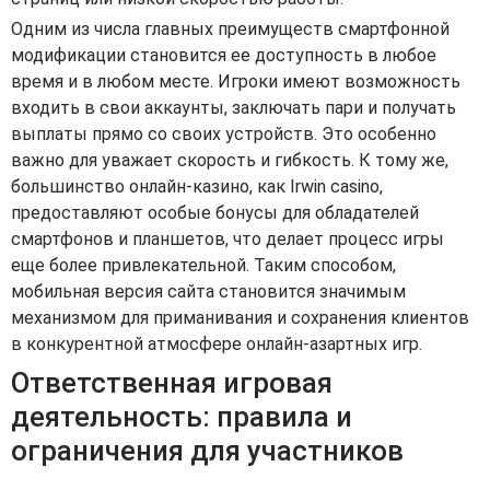
Одним из числа главных преимуществ смартфонной
модификации становится ее доступность в любое
время и в любом месте. Игроки имеют возможность
входить в свои аккаунты, заключать пари и получать
выплаты прямо со своих устройств. Это особенно
важно для уважает скорость и гибкость. К тому же,
большинство онлайн-казино, как Irwin casino,
предоставляют особые бонусы для обладателей
смартфонов и планшетов, что делает процесс игры
еще более привлекательной. Таким способом,
мобильная версия сайта становится значимым
механизмом для приманивания и сохранения клиентов
в конкурентной атмосфере онлайн-азартных игр.
Ответственная игровая
деятельность: правила и
ограничения для участников