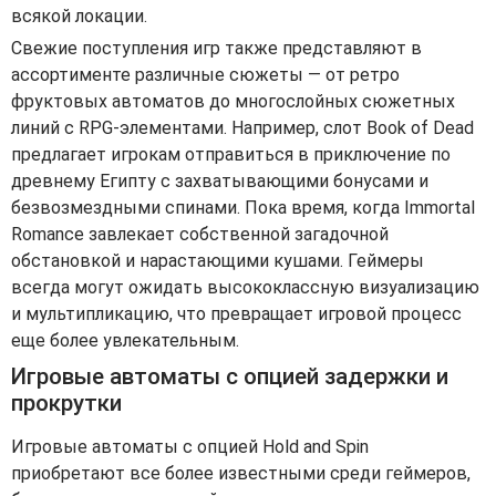
всякой локации.
Свежие поступления игр также представляют в
ассортименте различные сюжеты — от ретро
фруктовых автоматов до многослойных сюжетных
линий с RPG-элементами. Например, слот Book of Dead
предлагает игрокам отправиться в приключение по
древнему Египту с захватывающими бонусами и
безвозмездными спинами. Пока время, когда Immortal
Romance завлекает собственной загадочной
обстановкой и нарастающими кушами. Геймеры
всегда могут ожидать высококлассную визуализацию
и мультипликацию, что превращает игровой процесс
еще более увлекательным.
Игровые автоматы с опцией задержки и
прокрутки
Игровые автоматы с опцией Hold and Spin
приобретают все более известными среди геймеров,