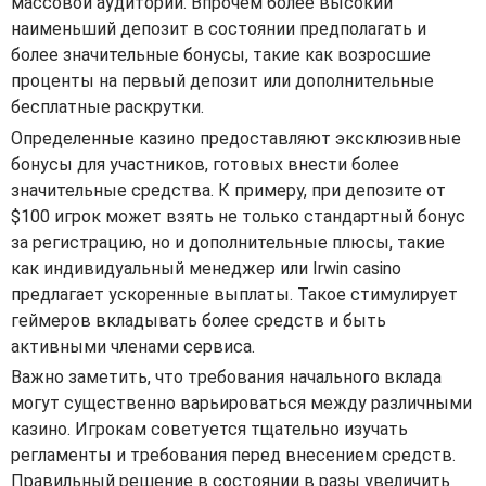
массовой аудитории. Впрочем более высокий
наименьший депозит в состоянии предполагать и
более значительные бонусы, такие как возросшие
проценты на первый депозит или дополнительные
бесплатные раскрутки.
Определенные казино предоставляют эксклюзивные
бонусы для участников, готовых внести более
значительные средства. К примеру, при депозите от
$100 игрок может взять не только стандартный бонус
за регистрацию, но и дополнительные плюсы, такие
как индивидуальный менеджер или Irwin casino
предлагает ускоренные выплаты. Такое стимулирует
геймеров вкладывать более средств и быть
активными членами сервиса.
Важно заметить, что требования начального вклада
могут существенно варьироваться между различными
казино. Игрокам советуется тщательно изучать
регламенты и требования перед внесением средств.
Правильный решение в состоянии в разы увеличить