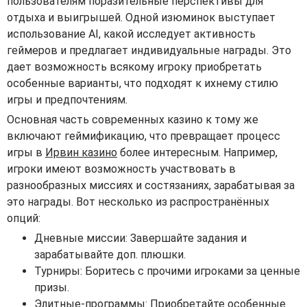
пользователям поразительные перспективы для
отдыха и выигрышей. Одной изюминок выступает
использование AI, какой исследует активность
геймеров и предлагает индивидуальные награды. Это
дает возможность всякому игроку приобретать
особенные варианты, что подходят к ихнему стилю
игры и предпочтениям.
Основная часть современных казино к тому же
включают геймификацию, что превращает процесс
игры в
Ирвин казино
более интересным. Например,
игроки имеют возможность участвовать в
разнообразных миссиях и состязаниях, зарабатывая за
это награды. Вот несколько из распространённых
опций:
Дневные миссии: Завершайте задания и
зарабатывайте доп. плюшки.
Турниры: Боритесь с прочими игроками за ценные
призы.
Элитные-программы: Приобретайте особенные