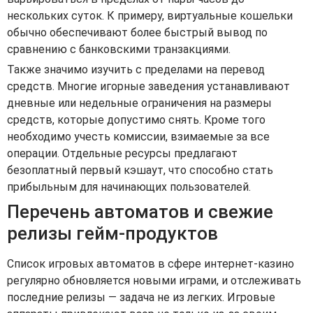
нескольких суток. К примеру, виртуальные кошельки
обычно обеспечивают более быстрый вывод по
сравнению с банковскими транзакциями.
Также значимо изучить с пределами на перевод
средств. Многие игорные заведения устанавливают
дневные или недельные ограничения на размеры
средств, которые допустимо снять. Кроме того
необходимо учесть комиссии, взимаемые за все
операции. Отдельные ресурсы предлагают
безоплатный первый кэшаут, что способно стать
прибыльным для начинающих пользователей.
Перечень автоматов и свежие
релизы гейм-продуктов
Список игровых автоматов в сфере интернет-казино
регулярно обновляется новыми играми, и отслеживать
последние релизы — задача не из легких. Игровые