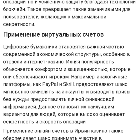
операций, но и усиленную защиту благодаря технологии
блокчейн. Такое превращает такие заманчивыми для
пользователей, желающих к максимальной
секретности.
Применение виртуальных счетов
Цифровые бумажники становятся важной частью
современной экономической структуры, особенно в
отрасли интернет-казино. Ихняя популярность
объясняется комфортом и защищенностью, которые
они обеспечивают игрокам. Например, аналогичные
платформы, как PayPal и Skrill, предоставляют шанс
мгновенно зачислять на аккаунты и выводить призы
без нужды предоставлять личной финансовой
информацией. Данное становит их наилучшим
вариантом для людей, которые высоко оценивает
секретность и скорость операций.
Применение онлайн счетов в Ирвин казино также
обеспечивает шанс принимать участие в