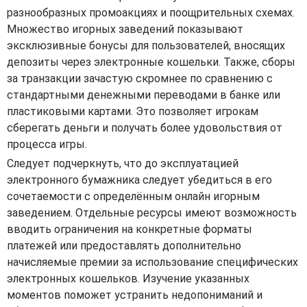
разнообразных промоакциях и поощрительных схемах.
Множество игорных заведений показывают
эксклюзивные бонусы для пользователей, вносящих
депозиты через электронные кошельки. Также, сборы
за транзакции зачастую скромнее по сравнению с
стандартными денежными переводами в банке или
пластиковыми картами. Это позволяет игрокам
сберегать деньги и получать более удовольствия от
процесса игры.
Следует подчеркнуть, что до эксплуатацией
электронного бумажника следует убедиться в его
сочетаемости с определённым онлайн игорным
заведением. Отдельные ресурсы имеют возможность
вводить ограничения на конкретные форматы
платежей или предоставлять дополнительно
начисляемые премии за использование специфических
электронных кошельков. Изучение указанных
моментов поможет устранить недопониманий и