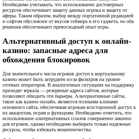
Необходимо учитывать, что использование достоверных
ресурсов обеспечивает защиту данных игрока и защиту от
аферы. Таким образом, выбор между портативной редакцией
и софтом обусловлен от вкусов геймера и его гаджета, но оба
решения обеспечивают превосходный опыт игры.
Альтернативный доступ к онлайн-
казино: запасные адреса для
обхождения блокировок
Для значительного числа игроков доступ к виртуальному
казино может быть затруднён из-за фильтров на уровне
сетевых операторов. В аналогичных ситуациях на поддержку
приходят зеркала — резервные адреса сайтов, которые
позволяют обходить эти барьеры. Альтернативные сайты,
такие как казино онлайн, являются полными клонами
основного сайта, обеспечивая игрокам всесторонний доступ к
их аккаунтам, играм и функциям. Необходимо отметить, что
использование альтернативных ссылок совершенно законно
для игроков, однако необходимо выбирать только надежные
ресурсы, чтобы избежать мошенничества.