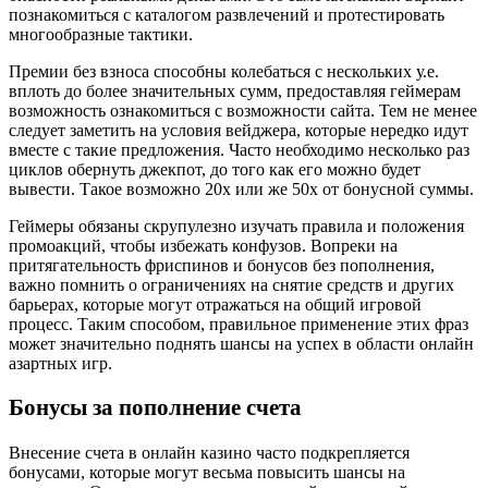
познакомиться с каталогом развлечений и протестировать
многообразные тактики.
Премии без взноса способны колебаться с нескольких у.е.
вплоть до более значительных сумм, предоставляя геймерам
возможность ознакомиться с возможности сайта. Тем не менее
следует заметить на условия вейджера, которые нередко идут
вместе с такие предложения. Часто необходимо несколько раз
циклов обернуть джекпот, до того как его можно будет
вывести. Такое возможно 20x или же 50x от бонусной суммы.
Геймеры обязаны скрупулезно изучать правила и положения
промоакций, чтобы избежать конфузов. Вопреки на
притягательность фриспинов и бонусов без пополнения,
важно помнить о ограничениях на снятие средств и других
барьерах, которые могут отражаться на общий игровой
процесс. Таким способом, правильное применение этих фраз
может значительно поднять шансы на успех в области онлайн
азартных игр.
Бонусы за пополнение счета
Внесение счета в онлайн казино часто подкрепляется
бонусами, которые могут весьма повысить шансы на