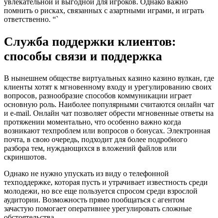
увлекательной и выгодной для игроков. Однако важно
помнить о рисках, связанных с азартными играми, и играть
ответственно. “`
Служба поддержки клиентов:
способы связи и поддержка
В нынешнем обществе виртуальных казино казино вулкан, где
клиенты хотят к мгновенному входу и урегулированию своих
вопросов, разнообразие способов коммуникации играет
основную роль. Наиболее популярными считаются онлайн чат
и e-mail. Онлайн чат позволяет обрести мгновенные ответы на
протяжении моментально, что особенно важно когда
возникают техпроблем или вопросов о бонусах. Электронная
почта, в свою очередь, подходит для более подробного
разбора тем, нуждающихся в вложений файлов или
скриншотов.
Однако не нужно упускать из виду о телефонной
техподдержке, которая пусть и утрачивает известность среди
молодежи, но все еще пользуется спросом среди взрослой
аудитории. Возможность прямо пообщаться с агентом
зачастую помогает оперативнее урегулировать сложные
обстоятельства.