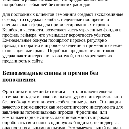
попробовать геймплей без лишних расходов.
Для постоянных клиентов гэмблинга создают эксклюзивные
оферы, что содержат кэшбэк, недельные поощрения и
специальные оферы для привилегированных игроков.
Кэшбек, в частности, возмещает часть утраченных фондов в
профиль геймера, что уменьшает вероятность убытков.
Еженедельные бонусы поощряют игроков регулярно
приходить обратно в игровое заведение и применять свежие
шансы для выигрыша. Подобные предложения не только
удерживают интерес пользователей, но и укрепляют их
преданность к сайту.
Безвозмездные спины и премии без
пополнения.
Фриспины и премии без взноса — это исключительная
возможность для игроков испытать удачу в интернет-казино
без необходимости вносить собственные деньги. Эти акции
зачастую применяются как маркетингового инструмента для
завлечения потенциальных игроков. Фриспины, или
комплиментарные спины, дают возможность игрокам
опробовать свои силы в одноруких бандитах, не подвергая
опасности реальными деньгами. Это замечательный вариант