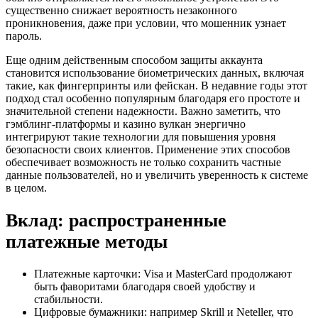
существенно снижает вероятность незаконного
проникновения, даже при условии, что мошенник узнает
пароль.
Еще одним действенным способом защиты аккаунта
становится использование биометрических данных, включая
такие, как фингерпринты или фейскан. В недавние годы этот
подход стал особенно популярным благодаря его простоте и
значительной степени надежности. Важно заметить, что
гэмблинг-платформы и казино вулкан энергично
интегрируют такие технологии для повышения уровня
безопасности своих клиентов. Применение этих способов
обеспечивает возможность не только сохранить частные
данные пользователей, но и увеличить уверенность к системе
в целом.
Вклад: распространенные
платежные методы
Платежные карточки: Visa и MasterCard продолжают
быть фаворитами благодаря своей удобству и
стабильности.
Цифровые бумажники: например Skrill и Neteller, что