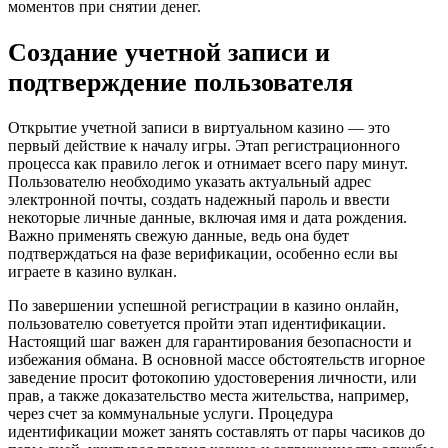
моментов при снятии денег.
Создание учетной записи и
подтверждение пользователя
Открытие учетной записи в виртуальном казино — это
первый действие к началу игры. Этап регистрационного
процесса как правило легок и отнимает всего пару минут.
Пользователю необходимо указать актуальный адрес
электронной почты, создать надежный пароль и ввести
некоторые личные данные, включая имя и дата рождения.
Важно применять свежую данные, ведь она будет
подтверждаться на фазе верификации, особенно если вы
играете в казино вулкан.
По завершении успешной регистрации в казино онлайн,
пользователю советуется пройти этап идентификации.
Настоящий шаг важен для гарантирования безопасности и
избежания обмана. В основной массе обстоятельств игорное
заведение просит фотокопию удостоверения личности, или
прав, а также доказательство места жительства, например,
через счет за коммунальные услуги. Процедура
идентификации может занять составлять от пары часиков до