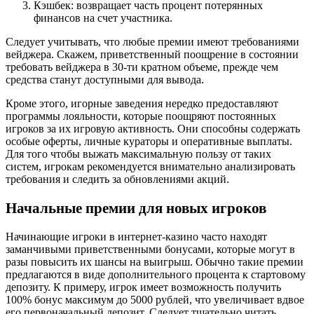
Кэшбек: возвращает часть процент потерянных
финансов на счет участника.
Следует учитывать, что любые премии имеют требованиями
вейджера. Скажем, приветственный поощрение в состоянии
требовать вейджера в 30-ти кратном объеме, прежде чем
средства станут доступными для вывода.
Кроме этого, игорные заведения нередко предоставляют
программы лояльности, которые поощряют постоянных
игроков за их игровую активность. Они способны содержать
особые оферты, личные кураторы и оперативные выплаты.
Для того чтобы выжать максимальную пользу от таких
систем, игрокам рекомендуется внимательно анализировать
требования и следить за обновлениями акций.
Начальные премии для новых игроков
Начинающие игроки в интернет-казино часто находят
заманчивыми приветственными бонусами, которые могут в
разы повысить их шансы на выигрыш. Обычно такие премии
предлагаются в виде дополнительного процента к стартовому
депозиту. К примеру, игрок имеет возможность получить
100% бонус максимум до 5000 рублей, что увеличивает вдвое
его первоначальный депозит. Следует тщательно читать