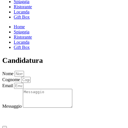
Spiaggia
Ristorante
Locanda
Gift Box
Home
Spiaggia
Ristorante
Locanda
Gift Box
Candidatura
Nome
Cognome
Email
Messaggio
Allega CV