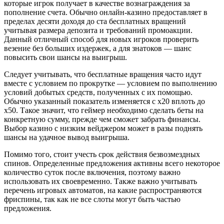
которые игрок получает в качестве вознаграждения за
пополнение счета. Обычно онлайн-казино предоставляет в
пределах десяти доходя до ста бесплатных вращений
учитывая размера депозита и требований промоакции.
Данный отличный способ для новых игроков проверить
везение без больших издержек, а для знатоков — шанс
повысить свои шансы на выигрыш.
Следует учитывать, что бесплатные вращения часто идут
вместе с условием по прокрутке — условием по выполнению
условий добытых средств, полученных с их помощью.
Обычно указанный показатель изменяется с x20 вплоть до
x50. Такое значит, что геймер необходимо сделать беты на
конкретную сумму, прежде чем сможет забрать финансы.
Выбор казино с низким вейджером может в разы поднять
шансы на удачное вывод выигрыша.
Помимо того, стоит учесть срок действия безвозмездных
спинов. Определенные предложения активны всего некоторое
количество суток после включения, поэтому важно
использовать их своевременно. Также важно учитывать
перечень игровых автоматов, на какие распространяются
фриспины, так как не все слоты могут быть частью
предложения.