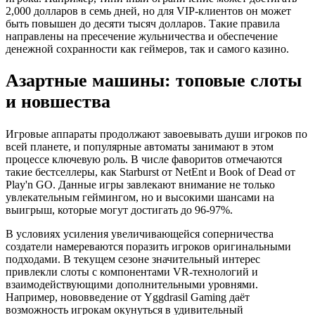
2,000 долларов в семь дней, но для VIP-клиентов он может
быть повышен до десяти тысяч долларов. Такие правила
направлены на пресечение жульничества и обеспечение
денежной сохранности как геймеров, так и самого казино.
Азартные машины: топовые слоты
и новшества
Игровые аппараты продолжают завоевывать души игроков по
всей планете, и популярные автоматы занимают в этом
процессе ключевую роль. В числе фаворитов отмечаются
такие бестселлеры, как Starburst от NetEnt и Book of Dead от
Play'n GO. Данные игры завлекают внимание не только
увлекательным геймингом, но и высокими шансами на
выигрыш, которые могут достигать до 96-97%.
В условиях усиления увеличивающейся соперничества
создатели намереваются поразить игроков оригинальными
подходами. В текущем сезоне значительный интерес
привлекли слоты с компонентами VR-технологий и
взаимодействующими дополнительными уровнями.
Например, нововведение от Yggdrasil Gaming даёт
возможность игрокам окунуться в удивительный