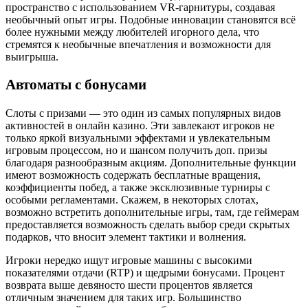
пространство с использованием VR-гарнитуры, создавая
необычный опыт игры. Подобные инновации становятся всё
более нужными между любителей игорного дела, что
стремятся к необычные впечатления и возможности для
выигрыша.
Автоматы с бонусами
Слоты с призами — это один из самых популярных видов
активностей в онлайн казино. Эти завлекают игроков не
только яркой визуальными эффектами и увлекательным
игровым процессом, но и шансом получить доп. призы
благодаря разнообразным акциям. Дополнительные функции
имеют возможность содержать бесплатные вращения,
коэффициенты побед, а также эксклюзивные турниры с
особыми регламентами. Скажем, в некоторых слотах,
возможно встретить дополнительные игры, там, где геймерам
предоставляется возможность сделать выбор среди скрытых
подарков, что вносит элемент тактики и волнения.
Игроки нередко ищут игровые машины с высокими
показателями отдачи (RTP) и щедрыми бонусами. Процент
возврата выше девяносто шести процентов является
отличным значением для таких игр. Большинство