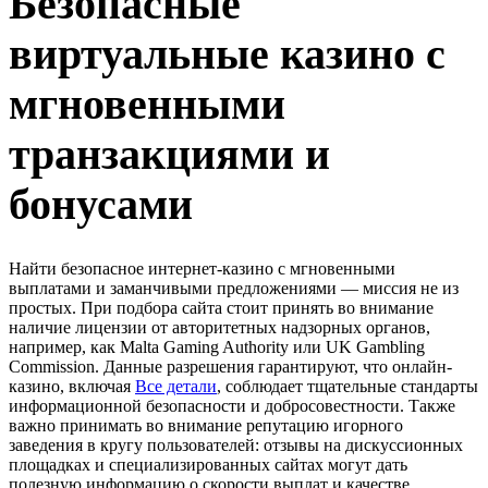
Безопасные
виртуальные казино с
мгновенными
транзакциями и
бонусами
Найти безопасное интернет-казино с мгновенными
выплатами и заманчивыми предложениями — миссия не из
простых. При подбора сайта стоит принять во внимание
наличие лицензии от авторитетных надзорных органов,
например, как Malta Gaming Authority или UK Gambling
Commission. Данные разрешения гарантируют, что онлайн-
казино, включая
Все детали
, соблюдает тщательные стандарты
информационной безопасности и добросовестности. Также
важно принимать во внимание репутацию игорного
заведения в кругу пользователей: отзывы на дискуссионных
площадках и специализированных сайтах могут дать
полезную информацию о скорости выплат и качестве