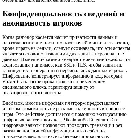
Конфиденциальность сведений и
анонимность игроков
Когда разговор касается насчет приватности данных и
неразглашении личности пользователей в интернет-казино,
вроде играть на деньги, следует осознавать, что эти аспекты
являются основополагающими для защиты персональных
данных. Нынешние казино внедряют новейшие технологии
кодирования, например, как SSL и TLS, чтобы защитить
защищенность операций и персональных данных игроков.
Шифрование конвертирует информацию в код, который
может быть расшифрован только с применением
специального ключа, гарантируя защиту от
неавторизованного доступа.
Вдобавок, многие цифровых платформ предоставляют
игрокам возможность не раскрывать личность в процессе
игры. Это действие достигается с помощью эксплуатацию
цифровых валют, таких как Bitcoin либо Ethereum. Эти
цифровые валюты позволяют проводить транзакции без
разглашения личной информации, что особенно
привлекательно для тех, кто бережет приватность.