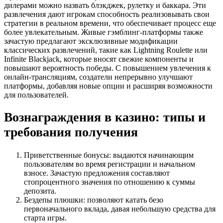
дилерами можно назвать блэкджек, рулетку и баккара. Эти
развлечения дают игрокам способность реализовывать свои
стратегии в реальном времени, что обеспечивает процесс еще
более увлекательным. Живые гэмблинг-платформы также
зачастую предлагают эксклюзивные модификации
классических развлечений, такие как Lightning Roulette или
Infinite Blackjack, которые вносят свежие компоненты и
повышают вероятность победы. С повышением увлечения к
онлайн-трансляциям, создатели непрерывно улучшают
платформы, добавляя новые опции и расширяя возможности
для пользователей.
Вознаграждения в казино: типы и
требования получения
Приветственные бонусы: выдаются начинающим
пользователям во время регистрации и начальном
взносе. Зачастую предложения составляют
стопроцентного значения по отношению к суммы
депозита.
Бездепы плюшки: позволяют катать безо
первоначального вклада, давая небольшую средства для
старта игры.