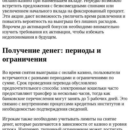
онлайн-казино при наименьшем вкладе. Нередко возможно
встретить предложения с безвозмездными спинами или
увеличением начального вклада на фиксированный процент.
Эти акции дают возможность увеличить время развлечения и
повысить вероятность на выигрыш без лишних расходов.
Впрочем до активацией бонусов необходимо внимательно
изучить требования их активации, чтобы избежать
недопонимания в будущем.
Получение денег: периоды и
ограничения
Во время снятия выигрыша с онлайн казино, пользователи
встречаются с разными периодами и ограничениями по
сумме. Срок проведения перевода обусловлено
предпочтительного способа: электронные кошельки часто
предоставляют трансфер за несколько часов, тогда как
банковские перечисления могут занять до 5 рабочих дней. Это
связано с внутренними процессами кредитных институтов и
необходимостью подтверждения сведений.
Игрокам также необходимо учитывать лимиты на снятие
денег, которые различаются в зависимости от казино и уровня
игрока. Например, типичный ограничение может достигать