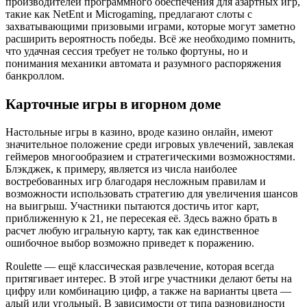
производителей программного обеспечения для азартных игр,
такие как NetEnt и Microgaming, предлагают слоты с
захватывающими призовыми играми, которые могут заметно
расширить вероятность победы. Всё же необходимо помнить,
что удачная сессия требует не только фортуны, но и
понимания механики автомата и разумного распоряжения
банкроллом.
Карточные игры в игорном доме
Настольные игры в казино, вроде казино онлайн, имеют
значительное положение среди игровых увлечений, завлекая
геймеров многообразием и стратегическими возможностями.
Блэкджек, к примеру, является из числа наиболее
востребованных игр благодаря несложным правилам и
возможности использовать стратегию для увеличения шансов
на выигрыш. Участники пытаются достичь итог карт,
приближенную к 21, не пересекая её. Здесь важно брать в
расчет любую игральную карту, так как единственное
ошибочное выбор возможно приведет к поражению.
Roulette — ещё классическая развлечение, которая всегда
притягивает интерес. В этой игре участники делают беты на
цифру или комбинацию цифр, а также на варианты цвета —
алый или угольный. В зависимости от типа разновидности