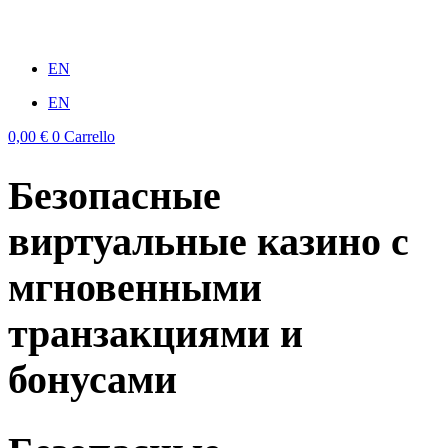
Vai
al
win
mostbet casino
1vin
pinup casino
4rabit
мостбет казино играть
contenuto
EN
EN
0,00
€
0
Carrello
Безопасные
виртуальные казино с
мгновенными
транзакциями и
бонусами