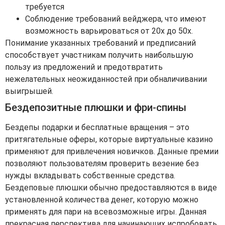
требуется
Соблюдение требований вейджера, что имеют
возможность варьироваться от 20x до 50x.
Понимание указанных требований и предписаний
способствует участникам получить наибольшую
пользу из предложений и предотвратить
нежелательных неожиданностей при обналичивании
выигрышей.
Бездепозитные плюшки и фри-спины
Бездепы подарки и бесплатные вращения – это
притягательные оферы, которые виртуальные казино
применяют для привлечения новичков. Данные премии
позволяют пользователям проверить везение без
нужды вкладывать собственные средства.
Бездеповые плюшки обычно предоставляются в виде
установленной количества денег, которую можно
применять для пари на всевозможные игры. Данная
прекрасная перспектива для начинающих испробовать