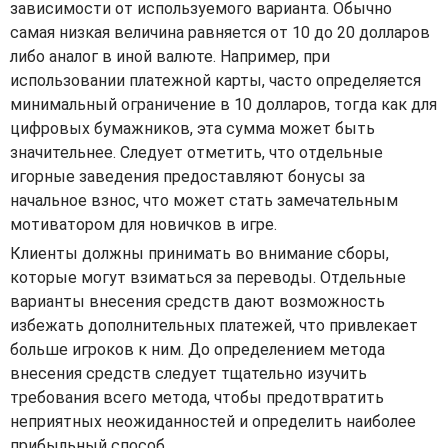
зависимости от используемого варианта. Обычно
самая низкая величина равняется от 10 до 20 долларов
либо аналог в иной валюте. Например, при
использовании платежной карты, часто определяется
минимальный ограничение в 10 долларов, тогда как для
цифровых бумажников, эта сумма может быть
значительнее. Следует отметить, что отдельные
игорные заведения предоставляют бонусы за
начальное взнос, что может стать замечательным
мотиватором для новичков в игре.
Клиенты должны принимать во внимание сборы,
которые могут взиматься за переводы. Отдельные
варианты внесения средств дают возможность
избежать дополнительных платежей, что привлекает
больше игроков к ним. До определением метода
внесения средств следует тщательно изучить
требования всего метода, чтобы предотвратить
неприятных неожиданностей и определить наиболее
прибыльный способ.