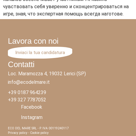
чувствовать себя уверенно и сконцентрироваться на
игре, зная, что экспертная помощь всегда наготове.
Lavora con noi
Inviaci la tua candidatura
Contatti
Loc. Maramozza 4, 19032 Lerici (SP)
info@ecodelmare.it
+39 0187 964239
+39 327 7787052
Facebook
Instagram
ECO DEL MARE SRL - P. IVA 00119240117
Privacy policy - Cookie policy