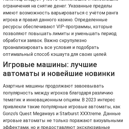
ограничения на снятие денег. Указанные пределы
имеют возможность варьироваться с учётом ранга
игрока и правил данного казино. Определенные
ресурсы обеспечивают VIP-программы, которые
позволяют повышать лимиты и уменьшать период
обработки заявок. Важно скрупулезно
проанализировать все условия и подобрать
оптимальный способ кэшаута для своих целей.
Игровые машины: лучшие
автоматы и новейшие новинки
Азартные машины продолжают завоевывать
популярность между игроков благодаря различию
тематик и инновационным опциям. В 2023 интерес
привлекли такие популярные игровые автоматы, как
Gonzo's Quest Megaways и Starburst XXXtreme. Данные
игровые автоматы не только поражают визуальными
эффектами, но и предоставляют эксклюзивные