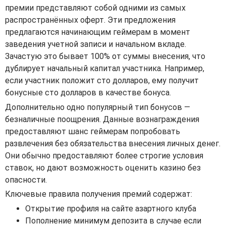
премии представляют собой одними из самых
распространённых оферт. Эти предложения
предлагаются начинающим геймерам в момент
заведения учетной записи и начальном вкладе.
Зачастую это бывает 100% от суммы внесения, что
дублирует начальный капитал участника. Например,
если участник положит сто долларов, ему получит
бонусные сто долларов в качестве бонуса.
Дополнительно одно популярный тип бонусов —
безналичные поощрения. Данные вознаграждения
предоставляют шанс геймерам попробовать
развлечения без обязательства внесения личных денег.
Они обычно предоставляют более строгие условия
ставок, но дают возможность оценить казино без
опасности.
Ключевые правила получения премий содержат:
Открытие профиля на сайте азартного клуба
Пополнение минимум депозита в случае если