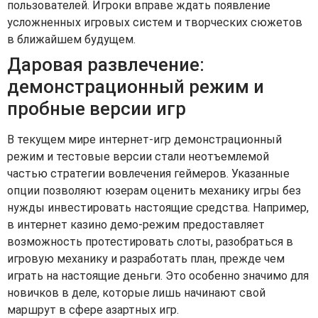
пользователей. Игроки вправе ждать появление
усложненных игровых систем и творческих сюжетов
в ближайшем будущем.
Даровая развлечение:
демонстрационный режим и
пробные версии игр
В текущем мире интернет-игр демонстрационный
режим и тестовые версии стали неотъемлемой
частью стратегии вовлечения геймеров. Указанные
опции позволяют юзерам оценить механику игры без
нужды инвестировать настоящие средства. Например,
в интернет казино демо-режим предоставляет
возможность протестировать слоты, разобраться в
игровую механику и разработать план, прежде чем
играть на настоящие деньги. Это особенно значимо для
новичков в деле, которые лишь начинают свой
маршрут в сфере азартных игр.