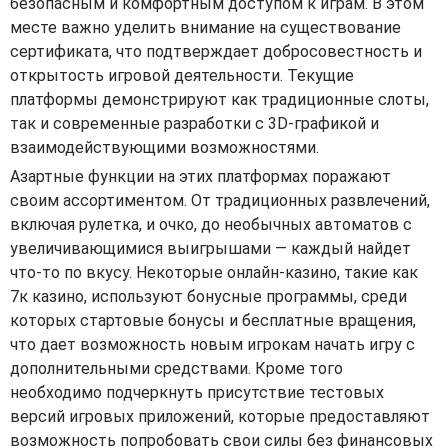
безопасным и комфортным доступом к играм. В этом
месте важно уделить внимание на существование
сертификата, что подтверждает добросовестность и
открытость игровой деятельности. Текущие
платформы демонстрируют как традиционные слоты,
так и современные разработки с 3D-графикой и
взаимодействующими возможностями.
Азартные функции на этих платформах поражают
своим ассортиментом. От традиционных развлечений,
включая рулетка, и очко, до необычных автоматов с
увеличивающимися выигрышами — каждый найдет
что-то по вкусу. Некоторые онлайн-казино, такие как
7к казино, используют бонусные программы, среди
которых стартовые бонусы и бесплатные вращения,
что дает возможность новым игрокам начать игру с
дополнительными средствами. Кроме того
необходимо подчеркнуть присутствие тестовых
версий игровых приложений, которые предоставляют
возможность попробовать свои силы без финансовых