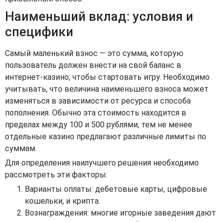
Наименьший вклад: условия и
специфики
Самый маленький взнос — это сумма, которую
пользователь должен внести на свой баланс в
интернет-казино, чтобы стартовать игру. Необходимо
учитывать, что величина наименьшего взноса может
изменяться в зависимости от ресурса и способа
пополнения. Обычно эта стоимость находится в
пределах между 100 и 500 рублями, тем не менее
отдельные казино предлагают различные лимиты по
суммам.
Для определения наилучшего решения необходимо
рассмотреть эти факторы:
Варианты оплаты: дебетовые карты, цифровые
кошельки, и крипта.
Вознаграждения: многие игорные заведения дают