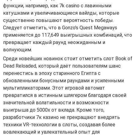
функции, например, как 7k casino с лавинными
катушками и увеличивающиеся вайлды, которые
существенно повышают вероятность победы.
Следует отметить, что в Gonzo's Quest Megaways
применяется до 117,649 выигрышных комбинаций, что
превращает каждый раунд неожиданным и
волнующим.
Среди новейших новинок стоит отметить слот Book of
Dead Reloaded, который даёт пользователям шанс
перенестись в эпоху старинного Египта с
обновленными бонусными раундами и усиленными
мультипликаторами. Этот игровой автомат
превратился в истинным шлягером благодаря своей
значительной волатильности и возможности
выигрыша до 5000x от вклада. Кроме того,
разработчики 7к казино не прекращают внедрять
техники VR-технологии в слоты, создавая более
вовлекающий и увлекательный опыт для