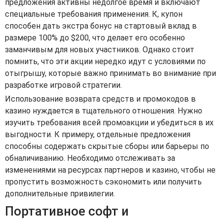
предложения активны недолгое время и включают
специальные требования применения. К, купон
способен дать экстра бонус на стартовый вклад в
размере 100% до $200, что делает его особенно
заманчивым для новых участников. Однако стоит
помнить, что эти акции нередко идут с условиями по
отыгрышу, которые важно принимать во внимание при
разработке игровой стратегии.
Использование возврата средств и промокодов в
казино нуждается в тщательного отношения. Нужно
изучить требования всей промоакции и убедиться в их
выгодности. К примеру, отдельные предложения
способны содержать скрытые сборы или барьеры по
обналичиванию. Необходимо отслеживать за
изменениями на ресурсах партнеров и казино, чтобы не
пропустить возможность сэкономить или получить
дополнительные привилегии.
Портативное софт и