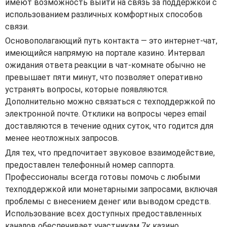
имеют возможность выйти на связь за поддержкой с
использованием различных комфортных способов
связи.
Основополагающий путь контакта — это интернет-чат,
имеющийся напрямую на портале казино. Интервал
ожидания ответа реакции в чат-комнате обычно не
превышает пяти минут, что позволяет оперативно
устранять вопросы, которые появляются.
Дополнительно можно связаться с техподдержкой по
электронной почте. Отклики на вопросы через email
доставляются в течение одних суток, что годится для
менее неотложных запросов.
Для тех, что предпочитает звуковое взаимодействие,
предоставлен телефонный номер саппорта.
Профессионалы всегда готовы помочь с любыми
техподдержкой или монетарными запросами, включая
проблемы с внесением денег или выводом средств.
Использование всех доступных предоставленных
каналов обеспечивает участникам 7к казино