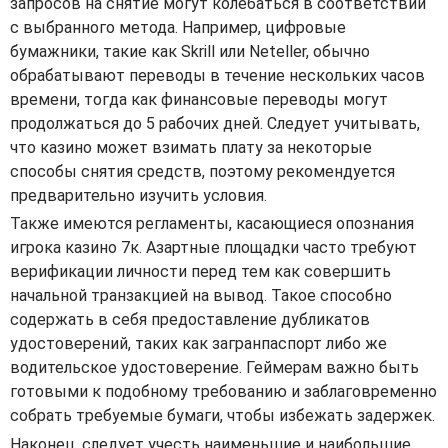
запросов на снятие могут колебаться в соответствии
с выбранного метода. Например, цифровые
бумажники, такие как Skrill или Neteller, обычно
обрабатывают переводы в течение нескольких часов
времени, тогда как финансовые переводы могут
продолжаться до 5 рабочих дней. Следует учитывать,
что казино может взимать плату за некоторые
способы снятия средств, поэтому рекомендуется
предварительно изучить условия.
Также имеются регламенты, касающиеся опознания
игрока казино 7к. Азартные площадки часто требуют
верификации личности перед тем как совершить
начальной транзакцией на вывод. Такое способно
содержать в себя предоставление дубликатов
удостоверений, таких как загранпаспорт либо же
водительское удостоверение. Геймерам важно быть
готовыми к подобному требованию и заблаговременно
собрать требуемые бумаги, чтобы избежать задержек.
Наконец, следует учесть наименьшие и наибольшие