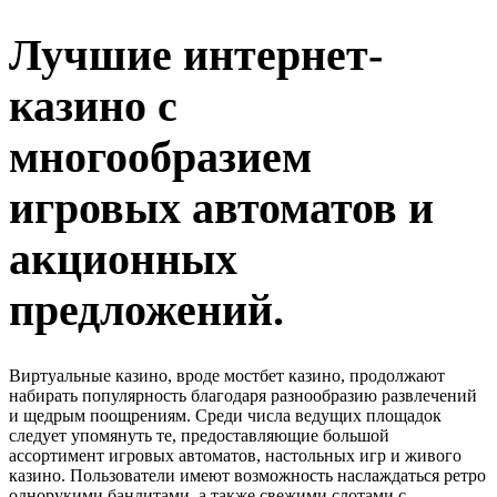
Лучшие интернет-
казино с
многообразием
игровых автоматов и
акционных
предложений.
Виртуальные казино, вроде мостбет казино, продолжают
набирать популярность благодаря разнообразию развлечений
и щедрым поощрениям. Среди числа ведущих площадок
следует упомянуть те, предоставляющие большой
ассортимент игровых автоматов, настольных игр и живого
казино. Пользователи имеют возможность наслаждаться ретро
однорукими бандитами, а также свежими слотами с