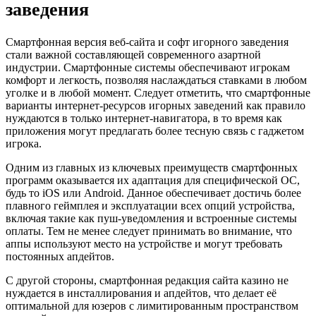
заведения
Смартфонная версия веб-сайта и софт игорного заведения
стали важной составляющей современного азартной
индустрии. Смартфонные системы обеспечивают игрокам
комфорт и легкость, позволяя наслаждаться ставками в любом
уголке и в любой момент. Следует отметить, что смартфонные
варианты интернет-ресурсов игорных заведений как правило
нуждаются в только интернет-навигатора, в то время как
приложения могут предлагать более тесную связь с гаджетом
игрока.
Одним из главных из ключевых преимуществ смартфонных
программ оказывается их адаптация для специфической ОС,
будь то iOS или Android. Данное обеспечивает достичь более
плавного геймплея и эксплуатации всех опций устройства,
включая такие как пуш-уведомления и встроенные системы
оплаты. Тем не менее следует принимать во внимание, что
аппы используют место на устройстве и могут требовать
постоянных апдейтов.
С другой стороны, смартфонная редакция сайта казино не
нуждается в инсталлирования и апдейтов, что делает её
оптимальной для юзеров с лимитированным пространством