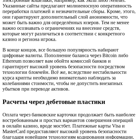
электронные кошельки, например, как Skrill либо Neteller.
Указанные сайты предлагают молниеносную оперативность
переработки платежей и незначительные сборы. Кроме, этого,
они гарантируют дополнительный слой анонимности, что
может быть важно для определённых юзеров. Тем не менее
важно осознавать о ограничениях на внесение средств,
которые могут различаться в соответствии с конкретного
казино и региона игрока.
В конце концов, все большую популярность набирают
цифровые валюты. Пополнение баланса через Bitcoin либо
Ethereum позволяет вам обойти комиссий банков и
гарантирует высокий уровень безопасности посредством
технологии блокчейн. Всё же, вследствие нестабильности
курса крипты необходимо внимательно наблюдать за
колебаниями стоимости, чтобы не допустить внезапных
убытков при переводе активов.
Расчеты через дебетовые пластики
Оплата через банковские карточки продолжает быть наиболее
востребованным и простых вариантов совершения операций
в онлайн казино, вроде мостбет. Платежные карты Visa и
MasterCard предоставляют высокий уровень безопасности
благодаря новейшим технологиям кодирования информации.