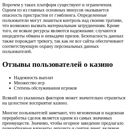
Впрочем у таких платформ существуют и ограничения.
Одним из из главных основных минусов оказывается
опасность пристрастия от гэмблинга. Определенные
пользователи могут лишиться контроль над своими тратами,
что возможно вызвать материальным затруднениям. Кроме
того, не всякие ресурсы являются надежными: случаются
инциденты обмана и невыдачи призов. Безопасность данных
также порождает тревогу, так как не все сайты обеспечивают
соответствующую охрану персональных данных
пользователей.
Отзывы пользователей о казино
Надежность выплат
Множество игр
Степень обслуживания игроков
Всякий из указанных факторов может значительно отразиться
на целостное восприятие казино.
Многие пользователей замечают, что мгновенная и надежная
переработка сделок является одним из самых значимых
преимуществ. Значимо, чтобы игорное заведение предлагало
разнообразные варианты депозита и снятия денег, включая