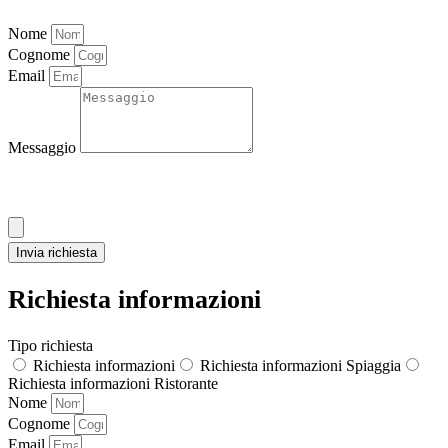
Nome
Cognome
Email
Messaggio
Allega CV
Invia richiesta
Richiesta informazioni
Tipo richiesta
Richiesta informazioni
Richiesta informazioni Spiaggia
Richiesta informazioni Ristorante
Nome
Cognome
Email