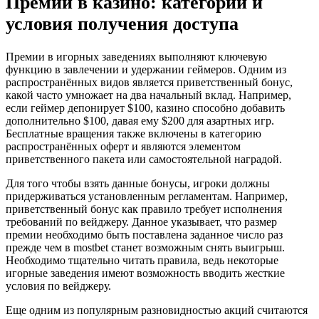
Премии в казино: категории и
условия получения доступа
Премии в игорных заведениях выполняют ключевую
функцию в завлечении и удержании геймеров. Одним из
распространённых видов является приветственный бонус,
какой часто умножает на два начальный вклад. Например,
если геймер депонирует $100, казино способно добавить
дополнительно $100, давая ему $200 для азартных игр.
Бесплатные вращения также включены в категорию
распространённых оферт и являются элементом
приветственного пакета или самостоятельной наградой.
Для того чтобы взять данные бонусы, игроки должны
придерживаться установленным регламентам. Например,
приветственный бонус как правило требует исполнения
требований по вейджеру. Данное указывает, что размер
премии необходимо быть поставлена заданное число раз
прежде чем в mostbet станет возможным снять выигрыш.
Необходимо тщательно читать правила, ведь некоторые
игорные заведения имеют возможность вводить жесткие
условия по вейджеру.
Еще одним из популярным разновидностью акций считаются