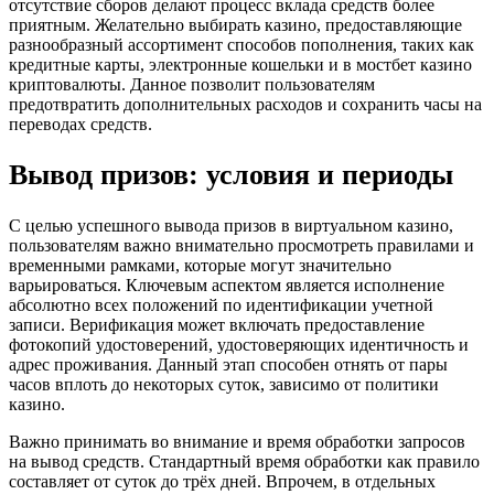
отсутствие сборов делают процесс вклада средств более
приятным. Желательно выбирать казино, предоставляющие
разнообразный ассортимент способов пополнения, таких как
кредитные карты, электронные кошельки и в мостбет казино
криптовалюты. Данное позволит пользователям
предотвратить дополнительных расходов и сохранить часы на
переводах средств.
Вывод призов: условия и периоды
С целью успешного вывода призов в виртуальном казино,
пользователям важно внимательно просмотреть правилами и
временными рамками, которые могут значительно
варьироваться. Ключевым аспектом является исполнение
абсолютно всех положений по идентификации учетной
записи. Верификация может включать предоставление
фотокопий удостоверений, удостоверяющих идентичность и
адрес проживания. Данный этап способен отнять от пары
часов вплоть до некоторых суток, зависимо от политики
казино.
Важно принимать во внимание и время обработки запросов
на вывод средств. Стандартный время обработки как правило
составляет от суток до трёх дней. Впрочем, в отдельных