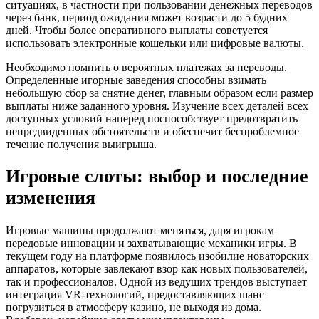
ситуациях, в частности при пользовании денежных переводов
через банк, период ожидания может возрасти до 5 будних
дней. Чтобы более оперативного выплаты советуется
использовать электронные кошельки или цифровые валюты.
Необходимо помнить о вероятных платежах за переводы.
Определенные игорные заведения способны взимать
небольшую сбор за снятие денег, главным образом если размер
выплаты ниже заданного уровня. Изучение всех деталей всех
доступных условий наперед поспособствует предотвратить
непредвиденных обстоятельств и обеспечит беспроблемное
течение получения выигрыша.
Игровые слоты: выбор и последние
изменения
Игровые машины продолжают меняться, даря игрокам
передовые инновации и захватывающие механики игры. В
текущем году на платформе появилось изобилие новаторских
аппаратов, которые завлекают взор как новых пользователей,
так и профессионалов. Одной из ведущих трендов выступает
интеграция VR-технологий, предоставляющих шанс
погрузиться в атмосферу казино, не выходя из дома.