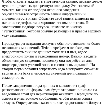
Чтобы открыть аккаунт в виртуальном казино, первым делом
нужно определить доверенную площадку. Это значимый
момент, так как от подбора игорного заведения
обуславливается сохранность вашей информации и
справедливость игры. Обратите своё внимательность на
наличие сертификата и хорошие отзывы клиентов. По
завершении подбора ресурса, нажмите на иконку
"Регистрация", которая обычно размещена в правом верхнем
углу страницы.
Процедура регистрации аккаунта обычно отнимает не более
нескольких мгновений. Тебе потребуется необходимо
предоставить личные данные: фамилия и имя, адрес
электронной почты и телефонный номер. Важно: вводите
обновленную сведения, поскольку она потребуется для
подтверждения учетной записи и снятия выигрышей. На
стадии формирования секретного кода выбирайте сложные
варианты из букв и числовых значений для повышения
секьюрности.
После завершения ввода данных в каждого из граф
регистрационной формы, вам будет отправлено письмо на
введенный email для верификации аккаунта. Перейдите по
ссылке в электронном сообщении, чтобы активировать
аккаунт. Определенные казино также предоставляют бонусы