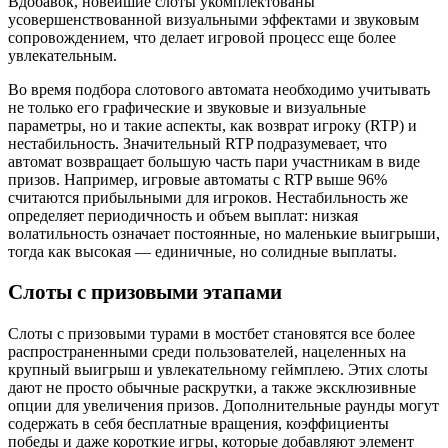
Вдобавок, новейшие слоты укомплектованы
усовершенствованной визуальными эффектами и звуковым
сопровождением, что делает игровой процесс еще более
увлекательным.
Во время подбора слотового автомата необходимо учитывать
не только его графические и звуковые и визуальные
параметры, но и такие аспекты, как возврат игроку (RTP) и
нестабильность. Значительный RTP подразумевает, что
автомат возвращает большую часть пари участникам в виде
призов. Например, игровые автоматы с RTP выше 96%
считаются прибыльными для игроков. Нестабильность же
определяет периодичность и объем выплат: низкая
волатильность означает постоянные, но маленькие выигрыши,
тогда как высокая — единичные, но солидные выплаты.
Слоты с призовыми этапами
Слоты с призовыми турами в мостбет становятся все более
распространенными среди пользователей, нацеленных на
крупный выигрыш и увлекательному геймплею. Этих слоты
дают не просто обычные раскрутки, а также эксклюзивные
опции для увеличения призов. Дополнительные раунды могут
содержать в себя бесплатные вращения, коэффициенты
победы и даже короткие игры, которые добавляют элемент