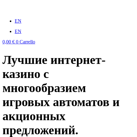
Vai
al
win
mostbet casino
1vin
pinup casino
4rabit
мостбет казино играть
contenuto
EN
EN
0,00
€
0
Carrello
Лучшие интернет-
казино с
многообразием
игровых автоматов и
акционных
предложений.