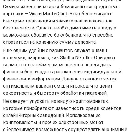
Самым известным способом являются кредитные
карточки — Visa и MasterCard. Эти обеспечивают
быстрые транзакции и значительный показатель
безопасности. Однако необходимо иметь в виду о
возможных сборах со боку банков, что способно
отразиться на конечную сумму депозита.
Еще одним удобных вариантов служат онлайн
кошельки, например, как Skrill и Neteller. Они дают
возможность геймерам мгновенно переводить
финансы без нужды в разглашения индивидуальной
финансовой информации. Данное становится этих
оптимальным вариантом для игроков, что ценит
секретность и быстроту обработки платежей.
Не следует упускать из виду о криптомонетах,
которые приобретают известность среди клиентов
онлайн-игорных заведений. Использование
криптовалюты и прочих электронных монет
обеспечивает возможность осуществлять анонимные