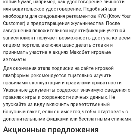
копий бумаг, например, как удостоверение личности
или водительское удостоверение. Подобный шаг
необходим для следования регламентов KYC (Know Your
Customer) и предотвращения жульничества. После
завершения положительной идентификации учетной
записи клиент получает возможность доступа ко всем
опциям портала, включая шанс делать ставки и
принимать участие в акциях Максбет игровые
автоматы.
Для окончания этапа подписки на сайте игровой
платформы рекомендуется тщательно изучить
правилами эксплуатации и правилами приватности.
Указанные документы содержат значимую сведения о
правилах игры и сохранности личных данных. Не
упускайте из виду включить приветственный
бонусный пакет, если он имеется, чтобы стартовать с
дополнительными фишками или бесплатными спинами.
Акционные предложения