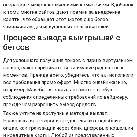
операции с микроскопическими комиссиями. Вдобавок
к тому, многие сайтов дают премии за внедрение
крипты, что обращает этот метод еще более
заманчивым для искушенных пользователей.
Процесс вывода выигрышей с
бетсов
Для успешного получения призов с пари в виртуальном
казино, важно принимать во внимание ряд важных
моментов. Прежде всего, убедитесь, что вы исполнили
все требования промо оферт. Многие онлайн-казино,
например Максбет игровые автоматы, требуют
соблюдения определенных требований по вейджеру,
прежде чем разрешить вывод средств.
Также учтите на доступные методы выплат.
Большинство ресурсов предоставляют подобные
опции, как транзакции через банк, цифровые кошельки
и кредитные карты. Любой из представленных