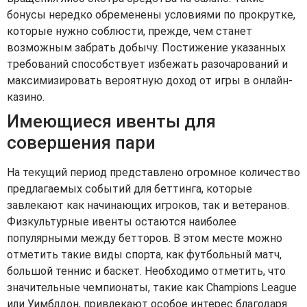
бонусы нередко обременены условиями по прокрутке,
которые нужно соблюсти, прежде, чем станет
возможным забрать добычу. Постижение указанных
требований способствует избежать разочарований и
максимизировать вероятную доход от игры в онлайн-
казино.
Имеющиеся ивенты для
совершения пари
На текущий период представлено огромное количество
предлагаемых событий для беттинга, которые
завлекают как начинающих игроков, так и ветеранов.
Физкультурные ивенты остаются наиболее
популярными между бетторов. В этом месте можно
отметить такие виды спорта, как футбольный матч,
большой теннис и баскет. Необходимо отметить, что
значительные чемпионаты, такие как Champions League
или Уимблдон, привлекают особое интерес благодаря