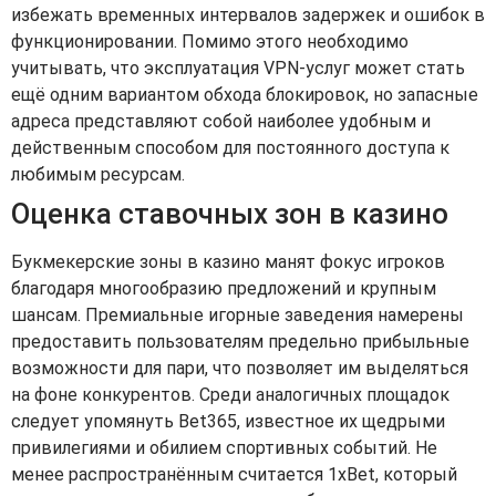
избежать временных интервалов задержек и ошибок в
функционировании. Помимо этого необходимо
учитывать, что эксплуатация VPN-услуг может стать
ещё одним вариантом обхода блокировок, но запасные
адреса представляют собой наиболее удобным и
действенным способом для постоянного доступа к
любимым ресурсам.
Оценка ставочных зон в казино
Букмекерские зоны в казино манят фокус игроков
благодаря многообразию предложений и крупным
шансам. Премиальные игорные заведения намерены
предоставить пользователям предельно прибыльные
возможности для пари, что позволяет им выделяться
на фоне конкурентов. Среди аналогичных площадок
следует упомянуть Bet365, известное их щедрыми
привилегиями и обилием спортивных событий. Не
менее распространённым считается 1xBet, который