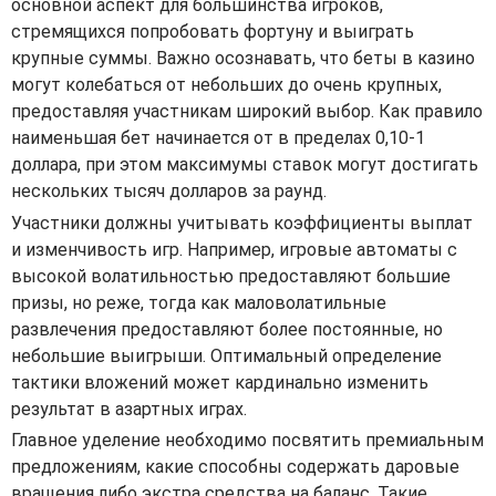
основной аспект для большинства игроков,
стремящихся попробовать фортуну и выиграть
крупные суммы. Важно осознавать, что беты в казино
могут колебаться от небольших до очень крупных,
предоставляя участникам широкий выбор. Как правило
наименьшая бет начинается от в пределах 0,10-1
доллара, при этом максимумы ставок могут достигать
нескольких тысяч долларов за раунд.
Участники должны учитывать коэффициенты выплат
и изменчивость игр. Например, игровые автоматы с
высокой волатильностью предоставляют большие
призы, но реже, тогда как маловолатильные
развлечения предоставляют более постоянные, но
небольшие выигрыши. Оптимальный определение
тактики вложений может кардинально изменить
результат в азартных играх.
Главное уделение необходимо посвятить премиальным
предложениям, какие способны содержать даровые
вращения либо экстра средства на баланс. Такие