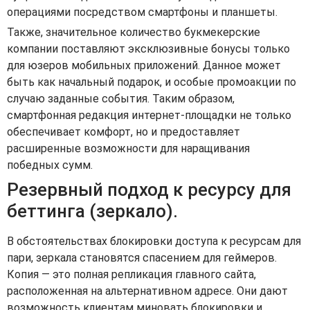
операциями посредством смартфоны и планшеты.
Также, значительное количество букмекерские
компании поставляют эксклюзивные бонусы только
для юзеров мобильных приложений. Данное может
быть как начальный подарок, и особые промоакции по
случаю заданные события. Таким образом,
смартфонная редакция интернет-площадки не только
обеспечивает комфорт, но и предоставляет
расширенные возможности для наращивания
победных сумм.
Резервный подход к ресурсу для
беттинга (зеркало).
В обстоятельствах блокировки доступа к ресурсам для
пари, зеркала становятся спасением для геймеров.
Копия — это полная репликация главного сайта,
расположенная на альтернативном адресе. Они дают
возможность клиентам миновать блокировки и