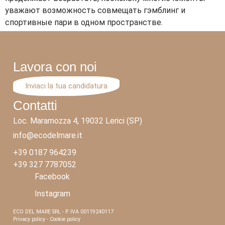
уважают возможность совмещать гэмблинг и
спортивные пари в одном пространстве.
Lavora con noi
Inviaci la tua candidatura
Contatti
Loc. Maramozza 4, 19032 Lerici (SP)
info@ecodelmare.it
+39 0187 964239
+39 327 7787052
Facebook
Instagram
ECO DEL MARE SRL - P. IVA 00119240117
Privacy policy - Cookie policy