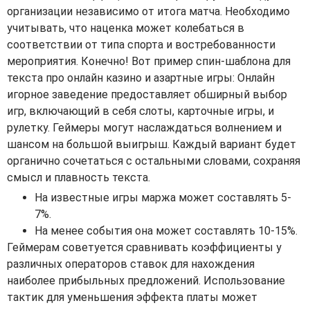
организации независимо от итога матча. Необходимо
учитывать, что наценка может колебаться в
соответствии от типа спорта и востребованности
мероприятия. Конечно! Вот пример спин-шаблона для
текста про онлайн казино и азартные игры: Онлайн
игорное заведение предоставляет обширный выбор
игр, включающий в себя слоты, карточные игры, и
рулетку. Геймеры могут наслаждаться волнением и
шансом на большой выигрыш. Каждый вариант будет
органично сочетаться с остальными словами, сохраняя
смысл и плавность текста.
На известные игры маржа может составлять 5-
7%.
На менее события она может составлять 10-15%.
Геймерам советуется сравнивать коэффициенты у
различных операторов ставок для нахождения
наиболее прибыльных предложений. Использование
тактик для уменьшения эффекта платы может