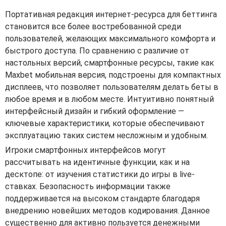
Портативная редакция интернет-ресурса для беттинга
становится все более востребованной среди
пользователей, желающих максимального комфорта и
быстрого доступа. По сравнению с различие от
настольных версий, смартфонные ресурсы, такие как
Maxbet мобильная версия, подстроены для компактных
дисплеев, что позволяет пользователям делать беты в
любое время и в любом месте. Интуитивно понятный
интерфейсный дизайн и гибкий оформление —
ключевые характеристики, которые обеспечивают
эксплуатацию таких систем несложным и удобным.
Игроки смартфонных интерфейсов могут
рассчитывать на идентичные функции, как и на
десктопе: от изучения статистики до игры в live-
ставках. Безопасность информации также
поддерживается на высоком стандарте благодаря
внедрению новейших методов кодирования. Данное
существенно для активно пользуется денежными