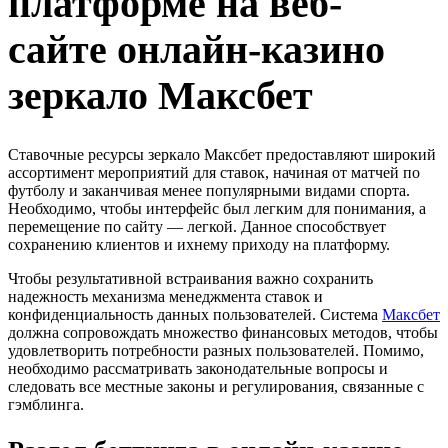
платформе на веб-
сайте онлайн-казино
зеркало Максбет
Ставочные ресурсы зеркало Максбет предоставляют широкий
ассортимент мероприятий для ставок, начиная от матчей по
футболу и заканчивая менее популярными видами спорта.
Необходимо, чтобы интерфейс был легким для понимания, а
перемещение по сайту — легкой. Данное способствует
сохранению клиентов и ихнему приходу на платформу.
Чтобы результативной встраивания важно сохранить
надежность механизма менеджмента ставок и
конфиденциальность данных пользователей. Система
Максбет
должна сопровождать множество финансовых методов, чтобы
удовлетворить потребности разных пользователей. Помимо,
необходимо рассматривать законодательные вопросы и
следовать все местные законы и регулирования, связанные с
гэмблинга.