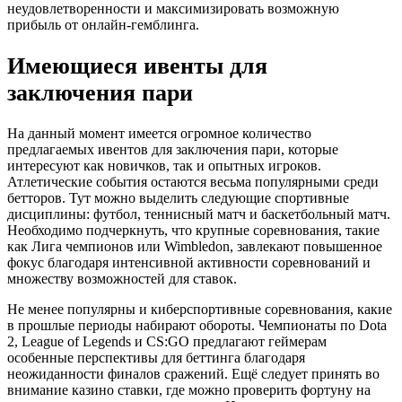
неудовлетворенности и максимизировать возможную
прибыль от онлайн-гемблинга.
Имеющиеся ивенты для
заключения пари
На данный момент имеется огромное количество
предлагаемых ивентов для заключения пари, которые
интересуют как новичков, так и опытных игроков.
Атлетические события остаются весьма популярными среди
бетторов. Тут можно выделить следующие спортивные
дисциплины: футбол, теннисный матч и баскетбольный матч.
Необходимо подчеркнуть, что крупные соревнования, такие
как Лига чемпионов или Wimbledon, завлекают повышенное
фокус благодаря интенсивной активности соревнований и
множеству возможностей для ставок.
Не менее популярны и киберспортивные соревнования, какие
в прошлые периоды набирают обороты. Чемпионаты по Dota
2, League of Legends и CS:GO предлагают геймерам
особенные перспективы для беттинга благодаря
неожиданности финалов сражений. Ещё следует принять во
внимание казино ставки, где можно проверить фортуну на