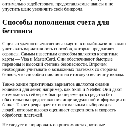
оптимально задействовать предоставляемые шансы и не
упустить шанс увеличить свой банкролл.
Способы пополнения счета для
беттинга
С целью удачного зачисления аккаунта в онлайн-казино важно
учитывать вариативность способов, которые предлагают
сервисы. Самым известным способом являются кредитные
карты — Visa и MasterCard. Они обеспечивают быстрые
переводы и высокий степень безопасности. Впрочем
необходимо учитывать о возможных платежах со стороны
банков, что способно повлиять на итоговую величину вклада.
Также одним практичных вариантов являются онлайн
кошельки для денег, например, как Skrill и Neteller. Они дают
возможность геймерам быстро перемещать средства без
обязательства предоставления индивидуальной информации о
банке. Такое превращает их оптимальным выбором для
людей, которые высоко оценивает секретность и скорость
обработки платежей.
Не следует игнорировать о криптомонетах, которые