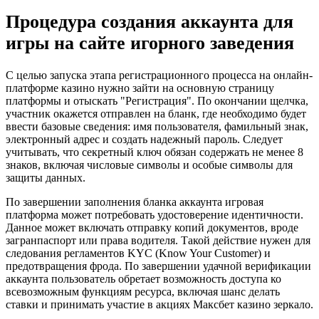
Процедура создания аккаунта для
игры на сайте игорного заведения
С целью запуска этапа регистрационного процесса на онлайн-
платформе казино нужно зайти на основную страницу
платформы и отыскать "Регистрация". По окончании щелчка,
участник окажется отправлен на бланк, где необходимо будет
ввести базовые сведения: имя пользователя, фамильный знак,
электронный адрес и создать надежный пароль. Следует
учитывать, что секретный ключ обязан содержать не менее 8
знаков, включая числовые символы и особые символы для
защиты данных.
По завершении заполнения бланка аккаунта игровая
платформа может потребовать удостоверение идентичности.
Данное может включать отправку копий документов, вроде
загранпаспорт или права водителя. Такой действие нужен для
следования регламентов KYC (Know Your Customer) и
предотвращения фрода. По завершении удачной верификации
аккаунта пользователь обретает возможность доступа ко
всевозможным функциям ресурса, включая шанс делать
ставки и принимать участие в акциях Максбет казино зеркало.