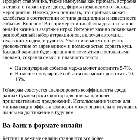
Процент ставочника, также именуемая как прибыль, встроена
в ставки и гарантирует доход фирмы независимо от исхода
мероприятия. Необходимо понимать, что прибыль может
колебаться в соответствии от типа дисциплины и известности
события. Конечно! Вот пример спин-шаблона для текста про
онлайн казино и азартные игры: Интернет казино показывает
разнообразный набор аттракционов, включая автоматы,
техасский холдем, и рулетку. Участники могут получать
удовольствие от адреналином и возможностью сорвать куш.
Каждый вариант будет органично сочетаться с остальными
словами, сохраняя смысл и плавность текста.
На популярные события маржа может достигать 5-7%.
На менее популярные события она может достигать 10-
15%.
Геймерам советуется анализировать коэффициенты среди
разных букмекерских контор для поиска наиболее
привлекательных предложений. Использование тактик для
минимизации эффекта комиссии может значительно улучшить
шансы на достижение в будущем.
Ва-банк в формате онлайн
Беттинг в режиме онлайн становятся все более